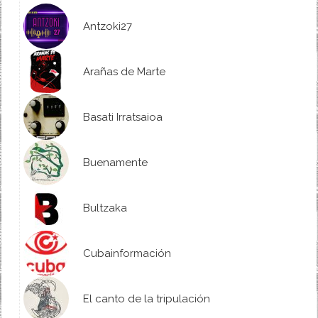
Antzoki27
Arañas de Marte
Basati Irratsaioa
Buenamente
Bultzaka
Cubainformación
El canto de la tripulación