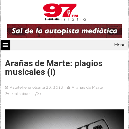
Menu
Arañas de Marte: plagios
musicales (I)
Astelehena otsaila 26, 2018
Arañas de Marte
Irratsaioak
0