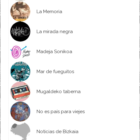
La Memoria
La mirada negra
Madeja Sonikoa
Mar de fueguitos
Mugaldeko taberna
No es país para viejes
Noticias de Bizkaia