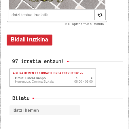
97 irratia entzun!
KLIKA HEMEN 97.0 IRRATI LIBREA ENTZUTEKO
>>
Orain: Lineaz kanpo
Hurrengoa: Crónica Bizkaia
08:00 - 09:00
Bilatu