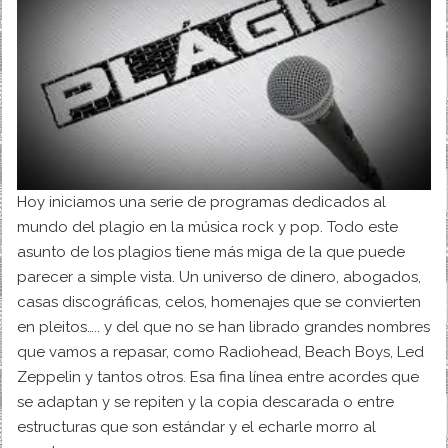
Hoy iniciamos una serie de programas dedicados al
mundo del plagio en la música rock y pop. Todo este
asunto de los plagios tiene más miga de la que puede
parecer a simple vista. Un universo de dinero, abogados,
casas discográficas, celos, homenajes que se convierten
en pleitos….. y del que no se han librado grandes nombres
que vamos a repasar, como Radiohead, Beach Boys, Led
Zeppelin y tantos otros. Esa fina línea entre acordes que
se adaptan y se repiten y la copia descarada o entre
estructuras que son estándar y el echarle morro al