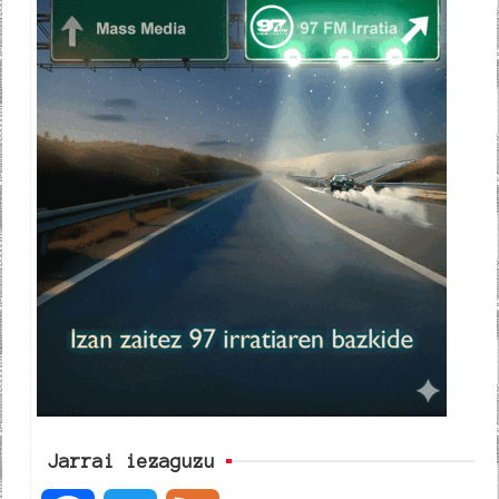
Jarrai iezaguzu