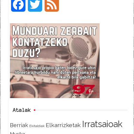
F
T
F
a
w
e
c
i
e
e
t
d
b
t
o
e
o
r
k
Atalak
Irratsaioak
Elkarrizketak
Berriak
Ekitaldiak
Musika