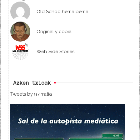
Old Schoolherria berria
Original y copia
Web Side Stories
Azken txioak
Tweets by 97irratia