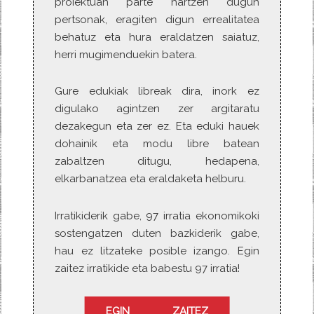
proiektuan parte hartzen dugun
pertsonak, eragiten digun errealitatea
behatuz eta hura eraldatzen saiatuz,
herri mugimenduekin batera.
Gure edukiak libreak dira, inork ez
digulako agintzen zer argitaratu
dezakegun eta zer ez. Eta eduki hauek
dohainik eta modu libre batean
zabaltzen ditugu, hedapena,
elkarbanatzea eta eraldaketa helburu.
Irratikiderik gabe, 97 irratia ekonomikoki
sostengatzen duten bazkiderik gabe,
hau ez litzateke posible izango. Egin
zaitez irratikide eta babestu 97 irratia!
EGIN ZAITEZ