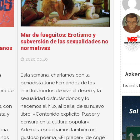
Mar de fueguitos: Erotismo y
subversión de las sexualidades no
normativas
manos
2026.06.16
Azke
Esta semana, charlamos con la
a
periodista June Fernández de los
Tweets b
infinitos modos de vivir el deseo y la
ora de
sexualidad disfrutándonos y lo
hacemos al hilo, al baile, de su nuevo
, con
libro, «Contenido explícito. Placer y
sta y
censura en la cultura popular».
Además, escuchamos también un
oria
gustoso poema, «El placer», de Ángel
anos