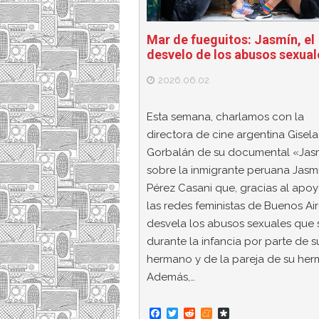
Mar de fueguitos: Jasmín, el
desvelo de los abusos sexual
2026.06.02
Esta semana, charlamos con la
directora de cine argentina Gisela
Gorbalán de su documental «Jas
sobre la inmigrante peruana Jasm
Pérez Casani que, gracias al apo
las redes feministas de Buenos Air
desvela los abusos sexuales que s
durante la infancia por parte de s
hermano y de la pareja de su her
Además,…
F
T
R
M
D