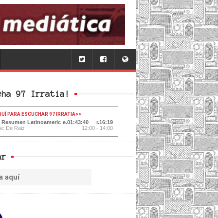
cha 97 Irratia!
QUÍ PARA ESCUCHAR 97 IRRATIA
>>
: Resumen Latinoamericano
01:43:41
16:18
te: De Raiz
12:00 - 14:00
ar