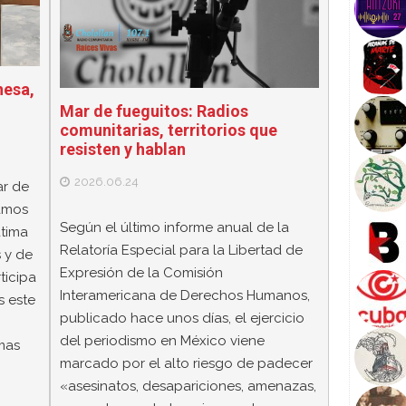
nesa,
Mar de fueguitos: Radios
comunitarias, territorios que
resisten y hablan
2026.06.24
ar de
lamos
Según el último informe anual de la
átima
Relatoría Especial para la Libertad de
 y de
Expresión de la Comisión
ticipa
Interamericana de Derechos Humanos,
s este
publicado hace unos días, el ejercicio
del periodismo en México viene
mas
marcado por el alto riesgo de padecer
«asesinatos, desapariciones, amenazas,