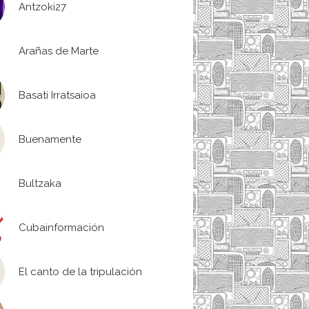
Antzoki27
Arañas de Marte
Basati Irratsaioa
Buenamente
Bultzaka
Cubainformación
El canto de la tripulación