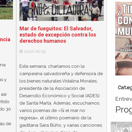
Mar de fueguitos: El Salvador,
estado de excepción contra los
encia
derechos humanos
2026.06.09
ena
Esta semana, charlamos con la
campesina salvadoreña y defensora de
s y
los bienes naturales Vidalina Morales,
Cate
presidenta de la Asociación de
así
Desarrollo Económico y Social (ADES)
Entrev
rtido
de Santa Marta. Además, escuchamos
Pro
ado 30
varios poemas de «Si el mar no
regresa», el último poemario de la
más de
gaditana Sara Búho, y varias canciones