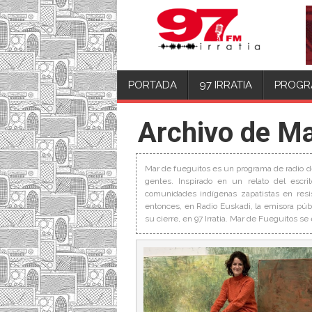
PORTADA
97 IRRATIA
PROGR
Archivo de Ma
Mar de fueguitos es un programa de radio d
gentes. Inspirado en un relato del esc
comunidades indígenas zapatistas en resi
entonces, en Radio Euskadi, la emisora públi
su cierre, en 97 Irratia. Mar de Fueguitos se 