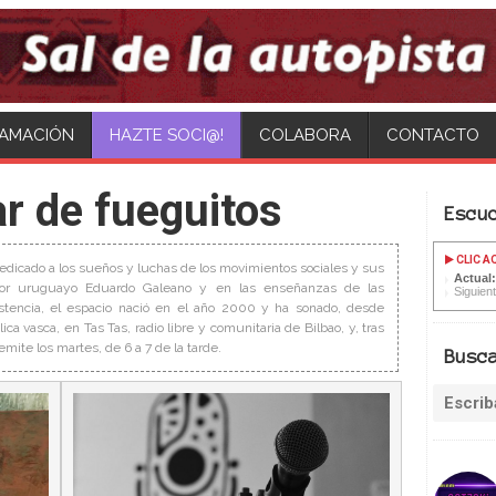
AMACIÓN
COLABORA
CONTACTO
r de fueguitos
Escu
CLIC A
edicado a los sueños y luchas de los movimientos sociales y sus
Actual
ritor uruguayo Eduardo Galeano y en las enseñanzas de las
Siguien
stencia, el espacio nació en el año 2000 y ha sonado, desde
ca vasca, en Tas Tas, radio libre y comunitaria de Bilbao, y, tras
emite los martes, de 6 a 7 de la tarde.
Busc