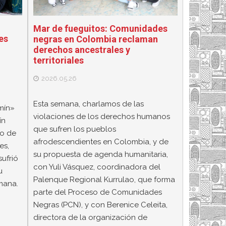
Mar de fueguitos: Comunidades
es
negras en Colombia reclaman
derechos ancestrales y
territoriales
2026.05.26
Esta semana, charlamos de las
mín»
violaciones de los derechos humanos
ín
que sufren los pueblos
yo de
afrodescendientes en Colombia, y de
es,
su propuesta de agenda humanitaria,
ufrió
con Yuli Vásquez, coordinadora del
u
Palenque Regional Kurrulao, que forma
mana.
parte del Proceso de Comunidades
Negras (PCN), y con Berenice Celeita,
directora de la organización de