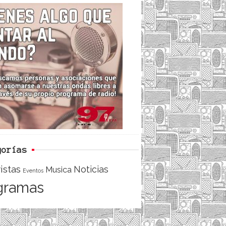
c
i
e
e
t
d
b
t
o
e
o
r
k
gorías
istas
Noticias
Musica
Eventos
gramas