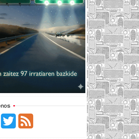
enos
F
T
F
a
w
e