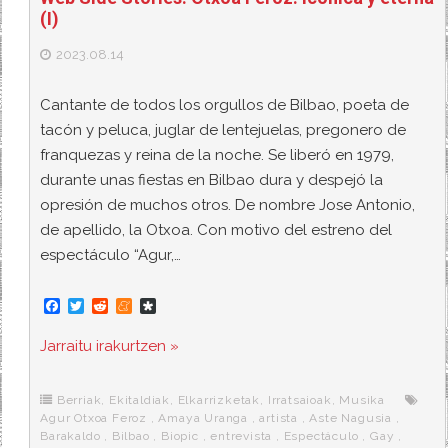
(I)
2023.08.14
Cantante de todos los orgullos de Bilbao, poeta de
tacón y peluca, juglar de lentejuelas, pregonero de
franquezas y reina de la noche. Se liberó en 1979,
durante unas fiestas en Bilbao dura y despejó la
opresión de muchos otros. De nombre Jose Antonio,
de apellido, la Otxoa. Con motivo del estreno del
espectáculo “Agur,…
F
T
R
M
D
a
w
e
e
i
c
i
d
n
a
Jarraitu irakurtzen »
e
t
d
e
s
b
t
i
a
p
o
e
t
m
o
o
r
e
r
Berriak
,
Ekitaldiak
,
Elkarrizketak
,
Irratsaioak
,
Musika
k
a
Agur Otxoa Feroz
,
Amaya Uranga
,
artista
,
Aste Nagusia
,
Barakaldo
,
Bilbao
,
Biopic
,
entrevista
,
Espectáculo
,
Gay
,