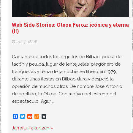
Web Side Stories: Otxoa Feroz: icónica y eterna
(II)
2023.08.28
Cantante de todos los orgullos de Bilbao, poeta de
tacón y peluca, juglar de lentejuelas, pregonero de
franquezas y reina de la noche. Se liberó en 1979,
durante unas fiestas en Bilbao dura y despejó la
opresión de muchos otros. De nombre Jose Antonio,
de apellido, la Otxoa. Con motivo del estreno del
espectáculo “Agur,…
F
T
R
M
D
a
w
e
e
i
c
i
d
n
a
Jarraitu irakurtzen »
e
t
d
e
s