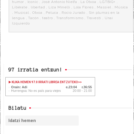
humor
,
Iconic
,
José Antonio Nielfa
,
La Otxoa
,
LGTBIQ+
,
Libérate
,
libertad
,
Liza Minelli
,
Lola Flores
,
Massiel
,
Música
,
Musical
,
Otxoa
,
Peluca
,
Rocio Jurado
,
Sin plumas en la
lengua
,
Tacón
,
teatro
,
Transformismo
,
Travesti
,
Unai
Izquierdo
97 irratia entzun!
KLIKA HEMEN 97.0 IRRATI LIBREA ENTZUTEKO
>>
Orain: Adi
23:04
36:55
Hurrengoa: No es país para viejes
20:00 - 21:00
Bilatu