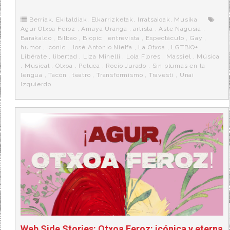
b
t
i
a
p
o
e
t
m
o
o
r
e
r
Berriak
,
Ekitaldiak
,
Elkarrizketak
,
Irratsaioak
,
Musika
k
a
Agur Otxoa Feroz
,
Amaya Uranga
,
artista
,
Aste Nagusia
,
Barakaldo
,
Bilbao
,
Biopic
,
entrevista
,
Espectáculo
,
Gay
,
humor
,
Iconic
,
José Antonio Nielfa
,
La Otxoa
,
LGTBIQ+
,
Libérate
,
libertad
,
Liza Minelli
,
Lola Flores
,
Massiel
,
Música
,
Musical
,
Otxoa
,
Peluca
,
Rocio Jurado
,
Sin plumas en la
lengua
,
Tacón
,
teatro
,
Transformismo
,
Travesti
,
Unai
Izquierdo
Web Side Stories: Otxoa Feroz: icónica y eterna