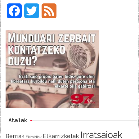
F
T
F
a
w
e
c
i
e
e
t
d
b
t
o
e
o
r
k
Atalak
Irratsaioak
Elkarrizketak
Berriak
Ekitaldiak