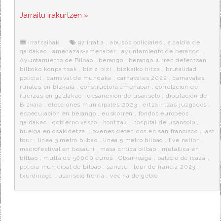
a
w
e
e
i
c
i
d
n
a
Jarraitu irakurtzen »
e
t
d
e
s
b
t
i
a
p
o
e
t
m
o
o
r
e
r
Irratsaioak
97 irratia
,
abusos policiales
,
alcaldia de
k
a
galdakao
,
amenazas-amenabar
,
ayuntamiento de berango
,
Ayuntamiento de Bilbao
,
berango
,
berango lurren defentsan
,
bilboko konpartsak
,
biziz bizi
,
bizkaiko hitza
,
brutalidad
policial
,
carnaval de mundaka
,
carnavales 2022
,
carnavales
rurales en bizkaia
,
constructora amenabar
,
correlacion de
fuerzas en galdakao
,
desanexion de usansolo
,
diputación de
Bizkaia
,
elecciones municipales 2023
,
ertzaintzas juzgados
,
especulacion en berango
,
euskotren
,
fondos europeos
,
galdakao
,
gobierno vasco
,
hontzak
,
hospital de usansolo
,
huelga en osakidetza
,
jovenes detenidos en san francisco
,
last
tour
,
linea 3 metro bilbao
,
linea 5 metro bilbao
,
live nation
,
macrofestival en basauri
,
masa critica bilbao
,
metallica en
bilbao
,
multa de 50000 euros
,
Otxarkoaga
,
palacio de icaza
,
policia municipal de bilbao
,
sarratu
,
tour de francia 2023
,
txurdinaga
,
usansolo herria
,
vecina de getxo