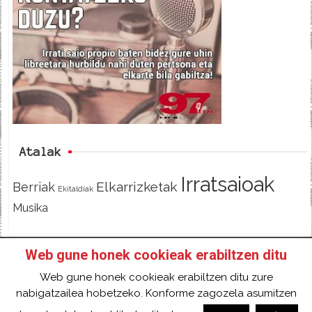
e
t
d
b
t
o
e
o
r
k
Atalak
Irratsaioak
Elkarrizketak
Berriak
Ekitaldiak
Musika
Web gune honek cookieak erabiltzen ditu
HASIERA
IZAN IRRATIKIDE!
FACEBOOK
Web gune honek cookieak erabiltzen ditu zure
TWITTER
HARREMANETARAKO
SARRERA
nabigatzailea hobetzeko. Konforme zagozela asumitzen
2018 Gure eduki guztiak Creative Commons