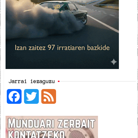
Jarrai iezaguzu
F
T
F
a
w
e
c
i
e