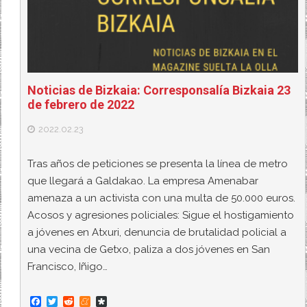
Noticias de Bizkaia: Corresponsalía Bizkaia 23
de febrero de 2022
2022.02.23
Tras años de peticiones se presenta la línea de metro
que llegará a Galdakao. La empresa Amenabar
amenaza a un activista con una multa de 50.000 euros.
Acosos y agresiones policiales: Sigue el hostigamiento
a jóvenes en Atxuri, denuncia de brutalidad policial a
una vecina de Getxo, paliza a dos jóvenes en San
Francisco, Iñigo…
F
T
R
M
D