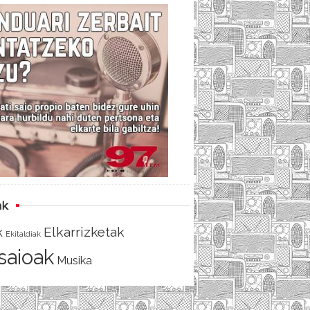
c
i
e
e
t
d
b
t
o
e
o
r
k
ak
Elkarrizketak
k
Ekitaldiak
tsaioak
Musika