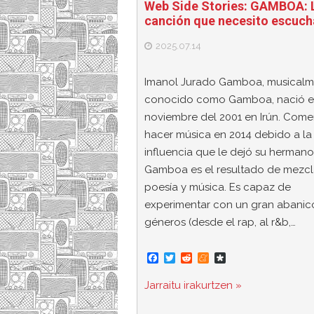
Web Side Stories: GAMBOA: 
canción que necesito escuch
2025.07.14
Imanol Jurado Gamboa, musicalm
conocido como Gamboa, nació el
noviembre del 2001 en Irún. Com
hacer música en 2014 debido a la
influencia que le dejó su hermano
Gamboa es el resultado de mezcl
poesía y música. Es capaz de
experimentar con un gran abanic
géneros (desde el rap, al r&b,…
F
T
R
M
D
a
w
e
e
i
c
i
d
n
a
Jarraitu irakurtzen »
e
t
d
e
s
b
t
i
a
p
o
e
t
m
o