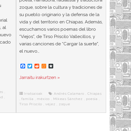
u
zoque, sobre la cultura y tradiciones de
su pueblo originario y la defensa de la
rial
vida y del territorio en Chiapas. Además,
, al
escuchamos varios poemas del libro
 nuevo
“Viejos”, de Tirso Priscilo Vallecillos, y
dicado
varias canciones de “Cargar la suerte”,
el nuevo…
F
T
R
M
D
a
w
e
e
i
c
i
d
n
a
Jarraitu irakurtzen »
e
t
d
e
s
b
t
i
a
p
o
e
t
m
o
es
,
o
r
e
r
Irratsaioak
Andrés Calamaro
,
Chiapas
ad
,
k
a
,
familia
,
méxico
,
Mikeas Sánchez
,
poesia
,
Tirso Priscilo
,
vejez
,
zoque