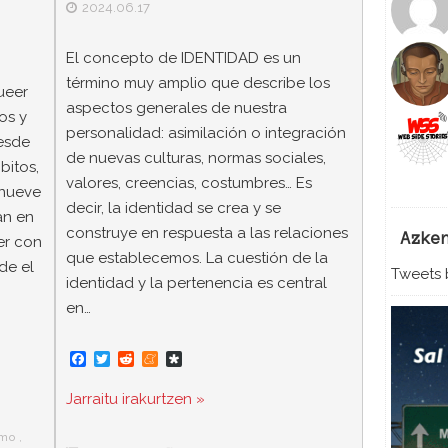
2024.06.17
El concepto de IDENTIDAD es un
término muy amplio que describe los
ueer
aspectos generales de nuestra
os y
personalidad: asimilación o integración
desde
de nuevas culturas, normas sociales,
bitos,
valores, creencias, costumbres… Es
inueve
decir, la identidad se crea y se
an en
construye en respuesta a las relaciones
Azke
er con
que establecemos. La cuestión de la
de el
Tweets b
identidad y la pertenencia es central
en…
F
T
R
M
D
a
w
e
e
i
c
i
d
n
a
Jarraitu irakurtzen »
e
t
d
e
s
b
t
i
a
p
o
e
t
m
o
smo
,