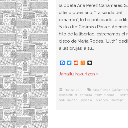
la poeta Ana Pérez Cañamares. S
último poemario, “La senda del
cimarrón”, lo ha publicado la edito
Ya lo dijo Casimiro Parker. Además
hilo de la libertad, estrenamos el
disco de María Rodés, “Lilith”, de
a las brujas, a su…
F
T
R
M
D
a
w
e
e
i
c
i
d
n
a
Jarraitu irakurtzen »
e
t
d
e
s
b
t
i
a
p
o
e
t
m
o
o
r
e
r
Irratsaioak
Ana Pérez Cañamar
k
a
esclavitud
,
familia
,
feminismo
,
libert
naturaleza
,
poesia
,
pueblo
,
salvaje