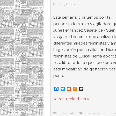
2025.01.28
Esta semana, charlamos con la
periodista feminista y agitadora q
June Fernández Casete de «Sueñ
vasijas», libro en el que analiza, 
diferentes miradas feministas y ám
la gestación por sustitución. Diec
feministas de Euskal Herria abord
este libro todo lo que tiene que v
esta modalidad de gestación des
punto…
F
T
R
M
D
a
w
e
e
i
c
i
d
n
a
Jarraitu irakurtzen »
e
t
d
e
s
b
t
i
a
p
o
e
t
m
o
o
r
e
r
Irratsaioak
altruismo
,
capitali