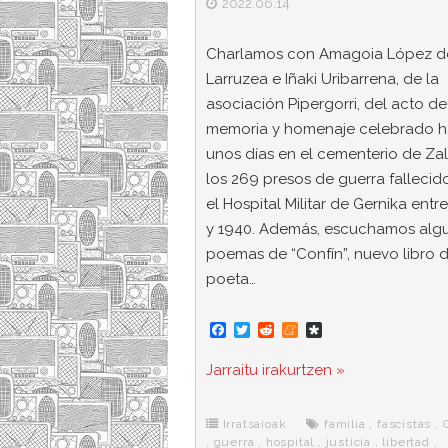
2022.06.14
Charlamos con Amagoia López d
Larruzea e Iñaki Uribarrena, de la
asociación Pipergorri, del acto de
memoria y homenaje celebrado 
unos días en el cementerio de Zal
los 269 presos de guerra fallecid
el Hospital Militar de Gernika entr
y 1940. Además, escuchamos alg
poemas de “Confín”, nuevo libro d
poeta…
F
T
R
M
D
a
w
e
e
i
c
i
d
n
a
Jarraitu irakurtzen »
e
t
d
e
s
b
t
i
a
p
o
e
t
m
o
o
r
e
r
Irratsaioak
familia
,
fascistas
,
k
a
,
guerra
,
hospital
,
justicia
,
libertad
,