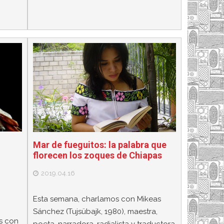
Mar de fueguitos: la palabra que
florecen los zoques de Chiapas
2019.04.16
Esta semana, charlamos con Mikeas
Sánchez (Tujsübajk, 1980), maestra,
es con
poeta, narradora, radialista y traductora