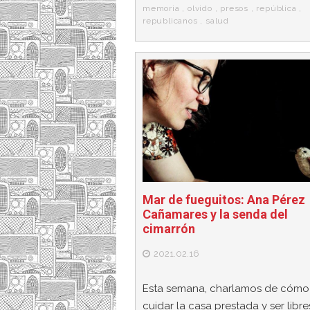
memoria
,
olvido
,
presos
,
república
,
republicanos
,
salud
Mar de fueguitos: Ana Pérez
Cañamares y la senda del
cimarrón
2021.02.16
Esta semana, charlamos de cómo
cuidar la casa prestada y ser libr