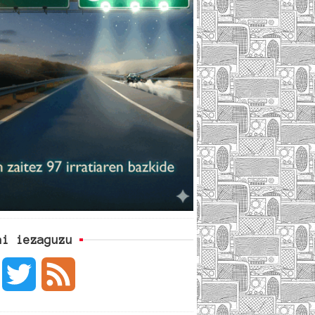
ai iezaguzu
F
T
F
a
w
e