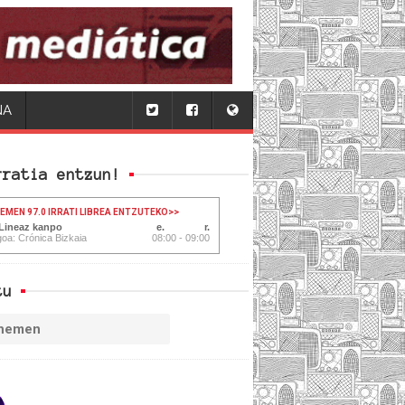
NA
rratia entzun!
HEMEN 97.0 IRRATI LIBREA ENTZUTEKO
>>
 Lineaz kanpo
oa: Crónica Bizkaia
08:00 - 09:00
tu