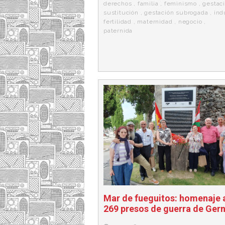
k
a
derechos
,
familia
,
feminismo
,
gestaci
sustitución
,
gestación subrogada
,
ind
fertilidad
,
maternidad
,
negocio
,
paternida
Mar de fueguitos: homenaje a
269 presos de guerra de Ger