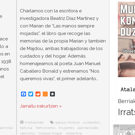
Charlamos con la escritora e
e
investigadora Beatriz Díaz Martínez y
con Marian de “Las manos siempre
mojadas”, el libro que recoge las
hace
memorias de la propia Marian y también
lo a
de Majdou, ambas trabajadoras de los
os en
cuidados y del hogar. Además,
e 1938
homenajeamos al poeta Juan Manuel
unos
Caballero Bonald y estrenamos “Nos
el
queremos vivas”, el primer adelanto…
Atal
F
T
R
M
D
a
w
e
e
i
Berria
c
i
d
n
a
Jarraitu irakurtzen »
e
t
d
e
s
Irra
b
t
i
a
p
o
e
t
m
o
o
r
e
r
Irratsaioak
apoyo mutuo
,
cuidados
,
k
a
familia
,
feminismo
,
mujeres
,
patriarcado
,
Gernika
sexismo
,
trabajo hogar
,
violencia