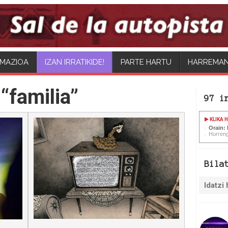
MAZIOA
IZAN IRRATIKIDE!
PARTE HARTU
HARREMA
“familia”
97 i
KLIKA 
Orain:
Hurreng
Bila