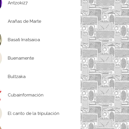
Antzoki27
Arañas de Marte
Basati Irratsaioa
Buenamente
Bultzaka
Cubainformación
El canto de la tripulación