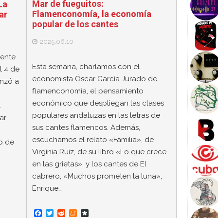
Mar de fueguitos:
La
Flamenconomía, la economía
ar
popular de los cantes
2025.06.10
ente
Esta semana, charlamos con el
 4 de
economista Óscar García Jurado de
enzó a
flamenconomía, el pensamiento
económico que despliegan las clases
.
populares andaluzas en las letras de
ar
sus cantes flamencos. Además,
escuchamos el relato «Familia», de
o de
Virginia Ruiz, de su libro «Lo que crece
en las grietas», y los cantes de El
cabrero, «Muchos prometen la luna»,
Enrique…
F
T
R
M
D