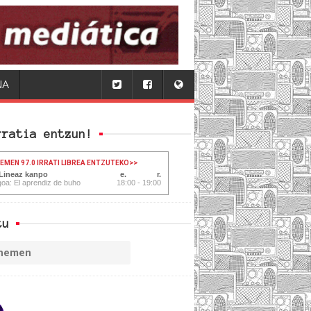
NA
rratia entzun!
HEMEN 97.0 IRRATI LIBREA ENTZUTEKO
>>
 Lineaz kanpo
oa: El aprendiz de buho
18:00 - 19:00
tu