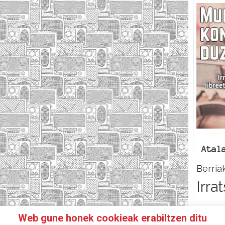
Atal
Berria
Irra
Web gune honek cookieak erabiltzen ditu
N IRRATIKIDE!
FACEBOOK
TWITTER
HARREMANETAR