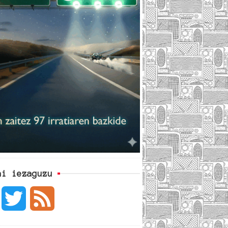
ai iezaguzu
F
T
F
a
w
e