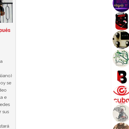
pués
ia
liano)
Hoy se
deo
ta e
redes
r sus
stará