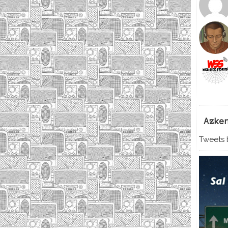
Azke
Tweets b