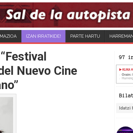
MAZIOA
PARTE HARTU
HARREMA
“Festival
97 i
 del Nuevo Cine
KLIKA 
Orain:
Hurreng
ano”
Bila