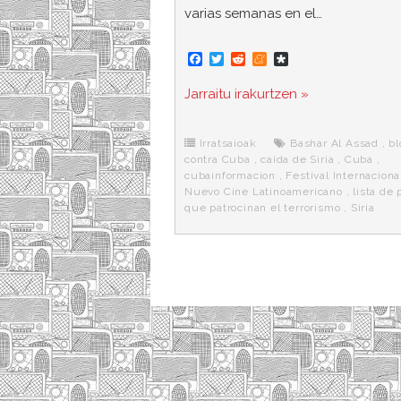
varias semanas en el…
F
T
R
M
D
a
w
e
e
i
c
i
d
n
a
Jarraitu irakurtzen »
e
t
d
e
s
b
t
i
a
p
o
e
t
m
o
o
r
e
r
Irratsaioak
Bashar Al Assad
,
b
k
a
contra Cuba
,
caída de Siria
,
Cuba
,
cubainformacion
,
Festival Internaciona
Nuevo Cine Latinoamericano
,
lista de 
que patrocinan el terrorismo
,
Siria