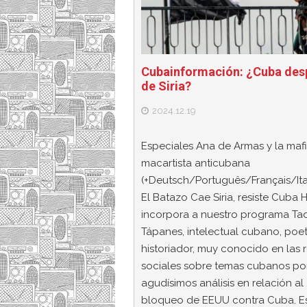
Cubainformación: ¿Cuba des
de Siria?
2024.12.19
Especiales Ana de Armas y la maf
macartista anticubana
(+Deutsch/Português/Français/Ita
El Batazo Cae Siria, resiste Cuba 
incorpora a nuestro programa Ta
Tápanes, intelectual cubano, poe
historiador, muy conocido en las 
sociales sobre temas cubanos po
agudísimos análisis en relación al
bloqueo de EEUU contra Cuba. E