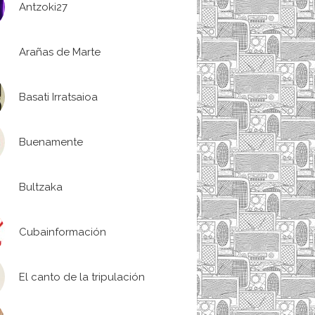
Antzoki27
Arañas de Marte
Basati Irratsaioa
Buenamente
Bultzaka
Cubainformación
El canto de la tripulación