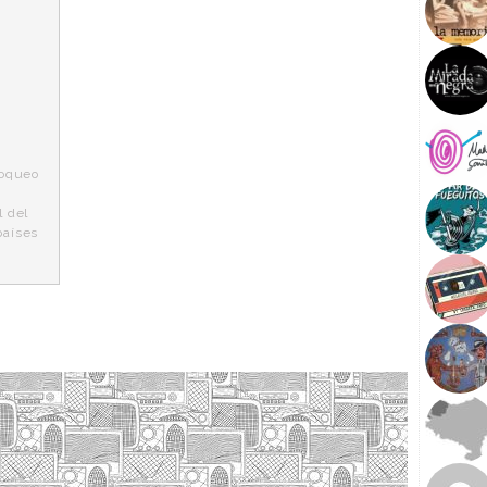
loqueo
l del
países