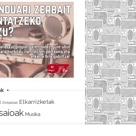
c
i
e
e
t
d
b
t
o
e
o
r
k
ak
Elkarrizketak
k
Ekitaldiak
tsaioak
Musika
AKO
SARRERA