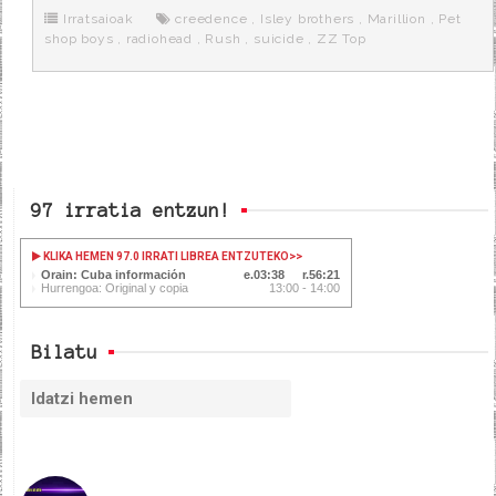
o
e
t
m
o
o
r
e
r
Irratsaioak
creedence
,
Isley brothers
,
Marillion
,
Pet
k
a
shop boys
,
radiohead
,
Rush
,
suicide
,
ZZ Top
97 irratia entzun!
KLIKA HEMEN 97.0 IRRATI LIBREA ENTZUTEKO
>>
Orain: Cuba información
03:38
56:21
Hurrengoa: Original y copia
13:00 - 14:00
Bilatu