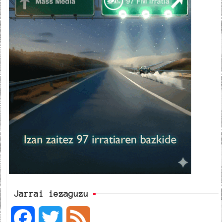
Jarrai iezaguzu
F
T
F