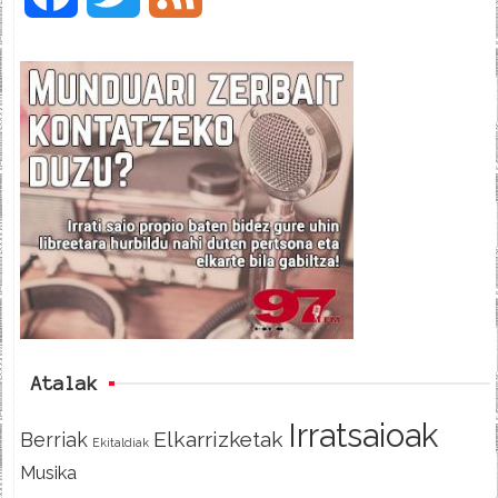
a
w
e
c
i
e
e
t
d
b
t
o
e
o
r
k
Atalak
Irratsaioak
Elkarrizketak
Berriak
Ekitaldiak
Musika