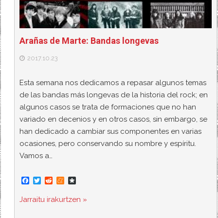
Arañas de Marte: Bandas longevas
2017.10.23
Esta semana nos dedicamos a repasar algunos temas
de las bandas más longevas de la historia del rock; en
algunos casos se trata de formaciones que no han
variado en decenios y en otros casos, sin embargo, se
han dedicado a cambiar sus componentes en varias
ocasiones, pero conservando su nombre y espíritu.
Vamos a…
F
T
R
M
D
a
w
e
e
i
c
i
d
n
a
Jarraitu irakurtzen »
e
t
d
e
s
b
t
i
a
p