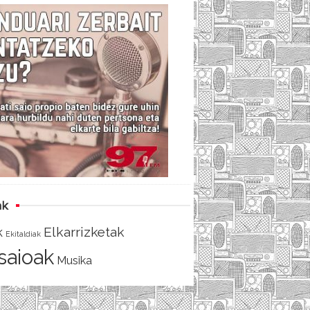
c
i
e
e
t
d
b
t
o
e
o
r
k
ak
Elkarrizketak
k
Ekitaldiak
tsaioak
Musika