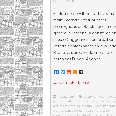
2025.09.30
El alcalde de Bilbao cada vez má
malhumorado. Presupuestos
prorrogados en Barakaldo. La di
general cuestiona la construcción
museo Guggenheim en Urdaibai.
Vertido contaminante en el puert
Bilbao y supresión de línea 1 de
cercanías Bilbao. Agenda
F
T
R
M
D
a
w
e
e
i
c
i
d
n
a
Jarraitu irakurtzen »
e
t
d
e
s
b
t
i
a
p
o
e
t
m
o
o
r
e
r
Irratsaioak
acciona
,
acuifero d
k
a
gernika
,
alcalde de bilbao
,
amaia del 
ayuntamiento barakaldo
,
beatriz artol
berriotxoak
,
cercanias renfe bilbao
,
comisiones de fiestas barakaldo
,
DDT
,