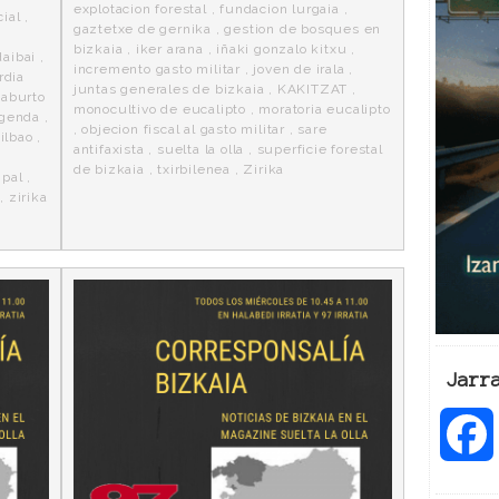
explotacion forestal
,
fundacion lurgaia
,
ial
,
gaztetxe de gernika
,
gestion de bosques en
,
bizkaia
,
iker arana
,
iñaki gonzalo kitxu
,
daibai
,
incremento gasto militar
,
joven de irala
,
rdia
juntas generales de bizkaia
,
KAKITZAT
,
 aburto
monocultivo de eucalipto
,
moratoria eucalipto
agenda
,
,
objecion fiscal al gasto militar
,
sare
ilbao
,
antifaxista
,
suelta la olla
,
superficie forestal
de bizkaia
,
txirbilenea
,
Zirika
ipal
,
,
zirika
Jarr