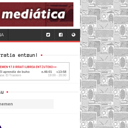
NA
rratia entzun!
HEMEN 97.0 IRRATI LIBREA ENTZUTEKO
>>
 El aprendiz de buho
46:02
13:57
oa: El Trastero
19:00 - 20:00
tu