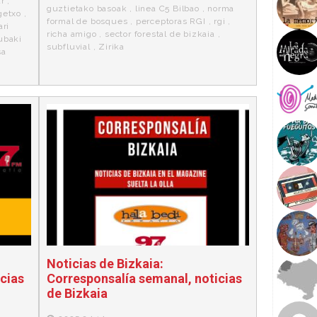
ar
,
guztietako basoak
,
linea C5 Bilbao
,
norma
getxo
,
formal de bosques
,
perceptoras RGI
,
rgi
,
ari
richa amigo
,
sector forestal de bizkaia
,
ubaki
subfluvial
,
Zirika
sa
Noticias de Bizkaia:
cias
Corresponsalía semanal, noticias
de Bizkaia