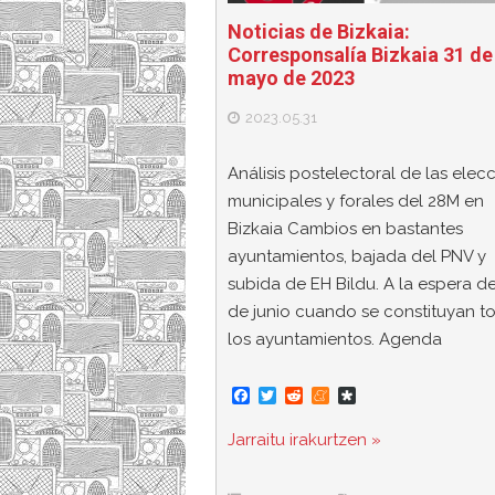
Noticias de Bizkaia:
Corresponsalía Bizkaia 31 de
mayo de 2023
2023.05.31
Análisis postelectoral de las elec
municipales y forales del 28M en
Bizkaia Cambios en bastantes
ayuntamientos, bajada del PNV y
subida de EH Bildu. A la espera de
de junio cuando se constituyan t
los ayuntamientos. Agenda
F
T
R
M
D
a
w
e
e
i
c
i
d
n
a
Jarraitu irakurtzen »
e
t
d
e
s
b
t
i
a
p
o
e
t
m
o