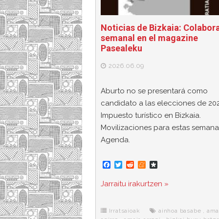
Noticias de Bizkaia: Colabor
semanal en el magazine
Pasealeku
2026.06.09
Aburto no se presentará como
candidato a las elecciones de 202
Impuesto turístico en Bizkaia.
Movilizaciones para estas semana
Agenda.
F
T
R
M
D
a
w
e
e
i
c
i
d
n
a
Jarraitu irakurtzen »
e
t
d
e
s
b
t
i
a
p
o
e
t
m
o
o
r
e
r
Irratsaioak
ainhoa basabe
,
ama