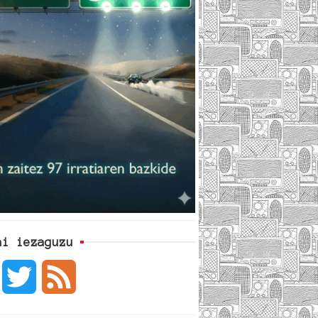
ai iezaguzu
F
T
F
a
w
e