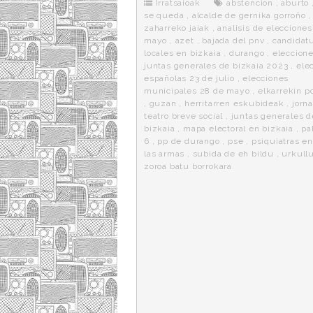
o
r
e
r
Irratsaioak
abstencion
,
aburto
k
a
se queda
,
alcalde de gernika gorroño
zaharreko jaiak
,
analisis de elecciones
mayo
,
azet
,
bajada del pnv
,
candidat
locales en bizkaia
,
durango
,
eleccione
juntas generales de bizkaia 2023
,
ele
españolas 23 de julio
,
elecciones
municipales 28 de mayo
,
elkarrekin 
,
guzan
,
herritarren eskubideak
,
jorn
teatro breve social
,
juntas generales d
bizkaia
,
mapa electoral en bizkaia
,
pa
6
,
pp de durango
,
pse
,
psiquiatras e
las armas
,
subida de eh bildu
,
urkull
zoroa batu borrokara