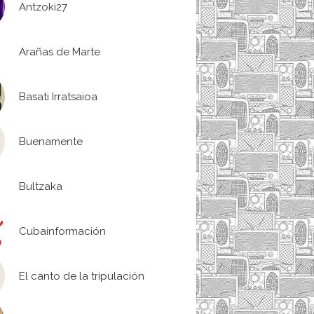
Antzoki27
Arañas de Marte
Basati Irratsaioa
Buenamente
Bultzaka
Cubainformación
El canto de la tripulación