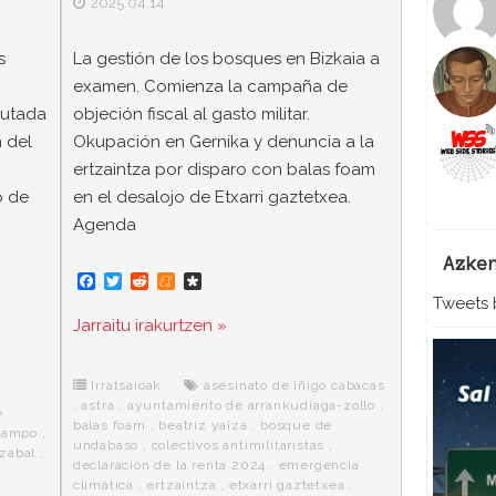
2025.04.14
s
La gestión de los bosques en Bizkaia a
examen. Comienza la campaña de
putada
objeción fiscal al gasto militar.
 del
Okupación en Gernika y denuncia a la
ertzaintza por disparo con balas foam
o de
en el desalojo de Etxarri gaztetxea.
Agenda
Azke
F
T
R
M
D
a
w
e
e
i
Tweets b
c
i
d
n
a
Jarraitu irakurtzen »
e
t
d
e
s
b
t
i
a
p
o
e
t
m
o
o
r
e
r
Irratsaioak
asesinato de iñigo cabacas
k
a
,
astra
,
ayuntamiento de arrankudiaga-zollo
,
e
balas foam
,
beatriz yaiza
,
bosque de
campo
,
undabaso
,
colectivos antimilitaristas
,
azabal
,
declaracion de la renta 2024
,
emergencia
climática
,
ertzaintza
,
etxarri gaztetxea
,