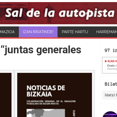
MAZIOA
IZAN IRRATIKIDE!
PARTE HARTU
HARREMA
“juntas generales
97 i
KLIKA 
Orain:
Hurreng
Bila