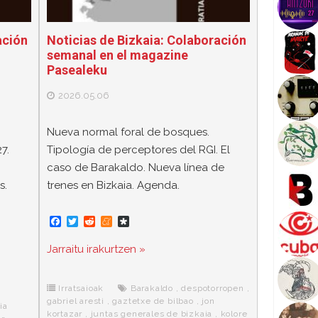
ación
Noticias de Bizkaia: Colaboración
semanal en el magazine
Pasealeku
2026.05.06
Nueva normal foral de bosques.
7.
Tipología de perceptores del RGI. El
caso de Barakaldo. Nueva línea de
s.
trenes en Bizkaia. Agenda.
F
T
R
M
D
a
w
e
e
i
c
i
d
n
a
Jarraitu irakurtzen »
e
t
d
e
s
b
t
i
a
p
o
e
t
m
o
o
r
e
r
Irratsaioak
Barakaldo
,
despotorropen
,
k
a
gabriel aresti
,
gaztetxe de bilbao
,
jon
ia
kortazar
,
juntas generales de bizkaia
,
kolore