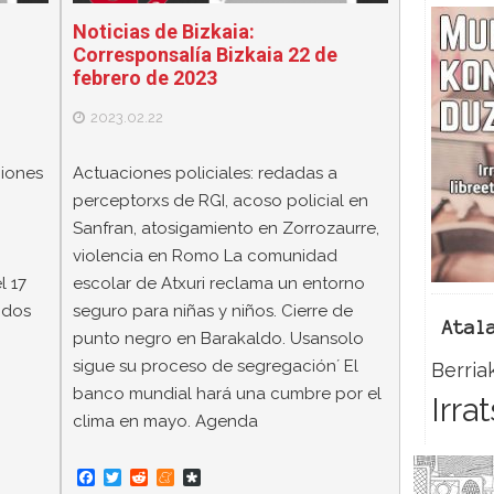
Noticias de Bizkaia:
Corresponsalía Bizkaia 22 de
febrero de 2023
2023.02.22
ciones
Actuaciones policiales: redadas a
perceptorxs de RGI, acoso policial en
Sanfran, atosigamiento en Zorrozaurre,
violencia en Romo La comunidad
l 17
escolar de Atxuri reclama un entorno
odos
seguro para niñas y niños. Cierre de
Atal
punto negro en Barakaldo. Usansolo
sigue su proceso de segregación´ El
Berria
banco mundial hará una cumbre por el
Irra
clima en mayo. Agenda
F
T
R
M
D