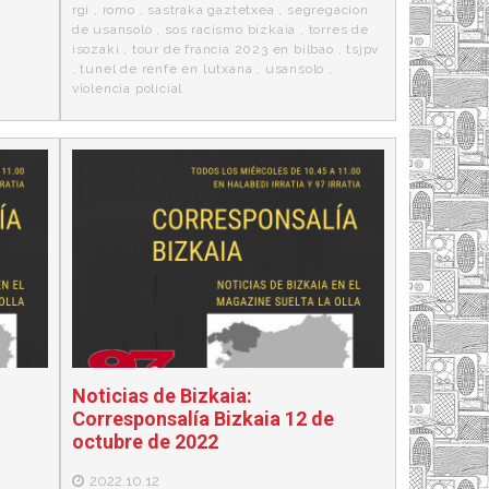
rgi
,
romo
,
sastraka gaztetxea
,
segregacion
de usansolo
,
sos racismo bizkaia
,
torres de
isozaki
,
tour de francia 2023 en bilbao
,
tsjpv
,
tunel de renfe en lutxana
,
usansolo
,
violencia policial
Noticias de Bizkaia:
Corresponsalía Bizkaia 12 de
octubre de 2022
2022.10.12