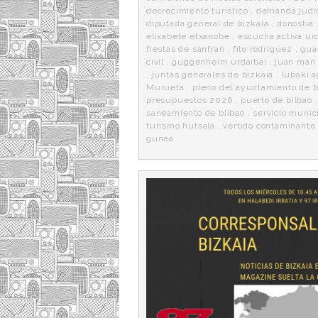
decrecimiento turistico
,
demanda judic
diputada general de bizkaia
,
donostia
elixabete etxanobe
,
escucha activa ur
fiestas de sanfran
,
fito rodriguez
,
gua
civil
,
guggenheim urdaibai
,
juan mari
,
juntas generales de bizkaia
,
lubaki 
Murueta
,
pleno del ayuntamiento de b
presupuestos 2026
,
puerto de bilbao
,
saneamiento de bilbao
,
servicio munic
turismo hutsala
,
vertido contaminante
gunea