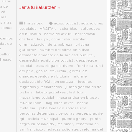
a
w
e
e
i
,
alami
c
i
d
n
a
,
alde
Jarraitu irakurtzen »
e
t
d
e
s
 28
b
t
i
a
p
uras
o
e
t
m
o
s a las
o
r
e
r
Irratsaioak
acoso policial
,
actuaciones
cciones
k
a
policiales
,
ARGITAN
,
asier blas
,
autobuses
de bilbobus
,
barrio de atxuri
,
berriotxoak
,
podemos
charla en la upv
,
comunidad escolar
,
adas de
criminalizacion de la pobreza
,
cristina
e
gutierrez
,
cumbre del clima en bilbao
,
bellon
desmantelamiento de la sanidad publica
,
ntregad
desmedida exhibicion policial
,
despliegue
u
,
policial
,
escuela garcia rivero
,
frente cultural
del pnv
,
gabirel ezkurdia
,
gerrari ez
,
grandes eventos en bizkaia
,
informe
desfavorable RGI
,
jon cortazar
,
jovenes
migrados y racializados
,
juntas generales de
bizkaia
,
lakelo gaztetxea
,
last tour
,
macarrismo policial
,
masa critica en bilbao
,
muelle ibeni
,
nagusien etxea
,
noche
metalera
,
pabellones de zorrozaurre
,
personas detenidas
,
personas perceptoras de
rgi
,
policia municipal
,
puente ghery
,
punto
negro en barakaldo
,
racismo y xenofobia en
san francisco
,
redadas policiales
,
reforma del