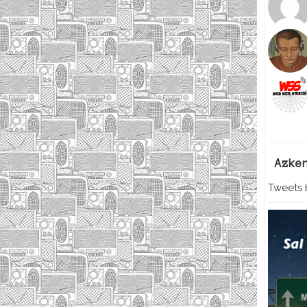
Azke
Tweets b