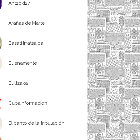
Antzoki27
Arañas de Marte
Basati Irratsaioa
Buenamente
Bultzaka
Cubainformación
El canto de la tripulación