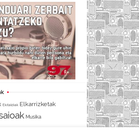
c
i
e
e
t
d
b
t
o
e
o
r
k
ak
Elkarrizketak
k
Ekitaldiak
tsaioak
Musika
AKO
SARRERA