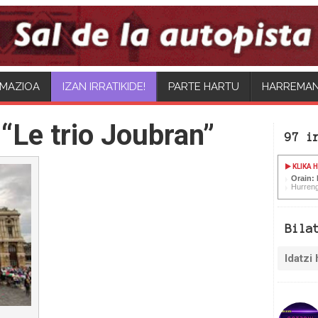
MAZIOA
PARTE HARTU
HARREMA
“Le trio Joubran”
97 i
KLIKA 
Orain:
Hurren
Bila