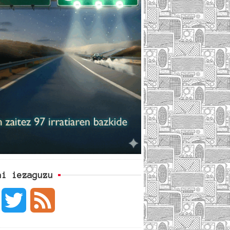
ai iezaguzu
F
T
F
a
w
e