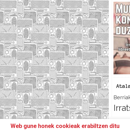
Atal
Berria
Irra
Web gune honek cookieak erabiltzen ditu
N IRRATIKIDE!
FACEBOOK
TWITTER
HARREMANETAR