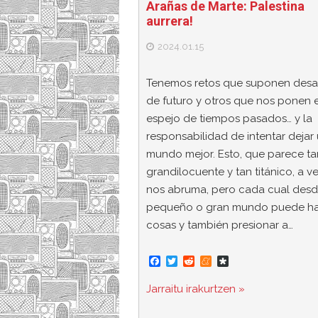
Arañas de Marte: Palestina
aurrera!
2024.01.15
Tenemos retos que suponen desa
de futuro y otros que nos ponen e
espejo de tiempos pasados… y la
responsabilidad de intentar dejar
mundo mejor. Esto, que parece ta
grandilocuente y tan titánico, a v
nos abruma, pero cada cual desd
pequeño o gran mundo puede h
cosas y también presionar a…
F
T
R
M
D
a
w
e
e
i
c
i
d
n
a
Jarraitu irakurtzen »
e
t
d
e
s
b
t
i
a
p
o
e
t
m
o