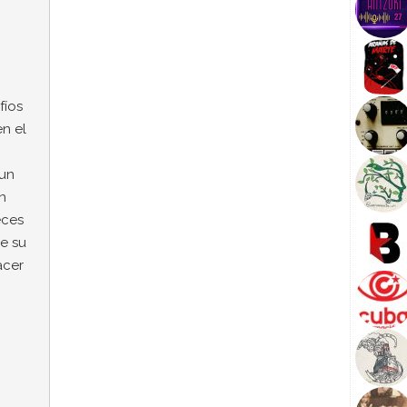
fíos
n el
 un
n
eces
e su
acer