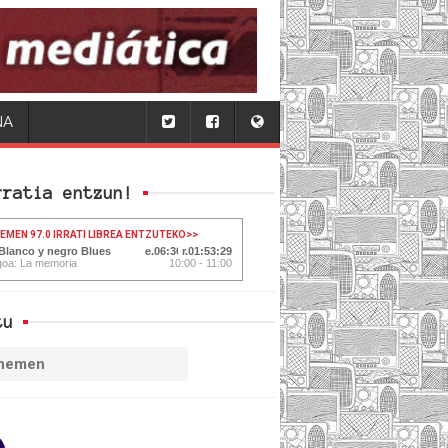
NA
rratia entzun!
HEMEN 97.0 IRRATI LIBREA ENTZUTEKO
>>
 Blanco y negro Blues
06:31
01:53:28
goa: La memoria
10:00 - 11:00
tu