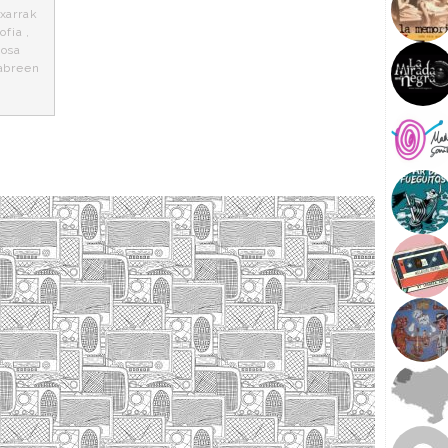
Txarrak
ofia
,
osa
abreen