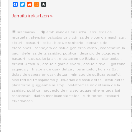
F
T
R
M
D
a
w
e
e
i
c
i
d
n
a
Jarraitu irakurtzen »
e
t
d
e
s
b
t
i
a
p
o
e
t
m
o
o
r
e
r
Irratsaioak
ambulancias en lucha
,
astilleros de
k
a
murueta
,
atencion psicologica victimas de violencia machista
,
atxuri
,
basauri
,
batu
,
bloque sanitario
,
cercania de
elecciones
,
consejera de salud gobierno vasco
,
cooperativa la
pau
,
defensa de la sanidad publica
,
desalojo de bloques en
basauri
,
deustuko jaiak
,
diputación de Bizkaia
,
elantxobe
,
ernest urtasun
,
escuela garcia rivero
,
escuela tivoli
,
gotzone
sagarduy
,
historia de osakidetza
,
ibarangelu
,
korrika 23
,
listas de espera en osakidetza
,
ministro de cultura español
,
olas red de trabajadoras y usuarias de osakidetza
,
osakidetza
,
plataforma guggenheim stop
,
plataformas en defensa de la
sanidad publica
,
proyecto de museo guggemheim urdaibai
,
responsabilidades medioambientales
,
ruth torres
,
txabarri
elkarlanean