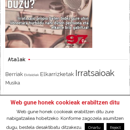
b
t
o
e
o
r
k
Atalak
Irratsaioak
Elkarrizketak
Berriak
Ekitaldiak
Musika
Web gune honek cookieak erabiltzen ditu
HASIERA
IZAN IRRATIKIDE!
FACEBOOK
Web gune honek cookieak erabiltzen ditu zure
TWITTER
HARREMANETARAKO
SARRERA
nabigatzailea hobetzeko. Konforme zagozela asumitzen
2018 Gure eduki guztiak Creative Commons
dugu, bestela desaktibatu ditzakezu.
Onartu
Reject