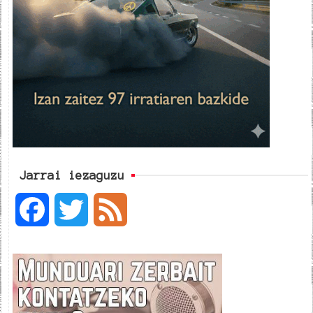
Jarrai iezaguzu
F
T
F
a
w
e
c
i
e
e
t
d