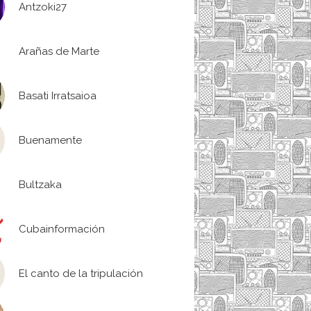
Antzoki27
Arañas de Marte
Basati Irratsaioa
Buenamente
Bultzaka
Cubainformación
El canto de la tripulación