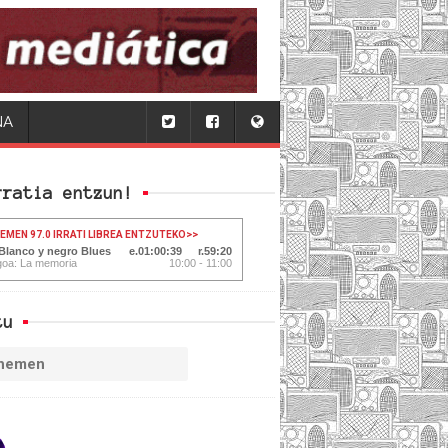
NA
rratia entzun!
HEMEN 97.0 IRRATI LIBREA ENTZUTEKO
>>
 Blanco y negro Blues
01:00:41
59:18
goa: La memoria
10:00 - 11:00
tu