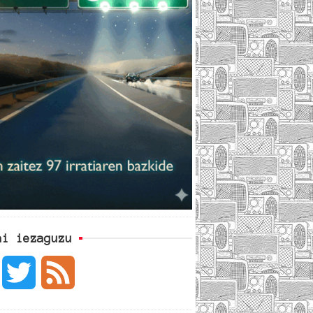
ai iezaguzu
F
T
F
a
w
e