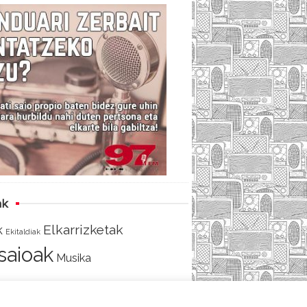
c
i
e
e
t
d
b
t
o
e
o
r
k
ak
Elkarrizketak
k
Ekitaldiak
tsaioak
Musika
AKO
SARRERA