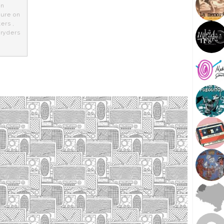
in
ture on
ters
,
 ryders