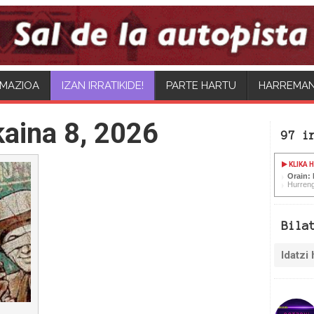
MAZIOA
IZAN IRRATIKIDE!
PARTE HARTU
HARREMA
kaina 8, 2026
97 i
KLIKA 
Orain:
Hurren
Bila