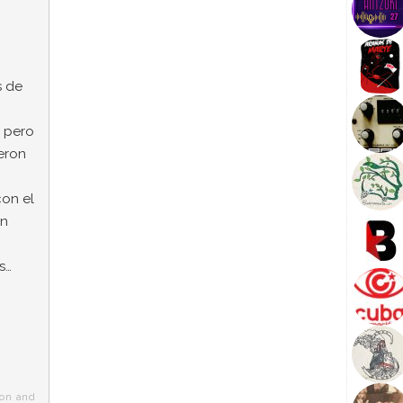
!
s de
 pero
eron
con el
un
s…
on and