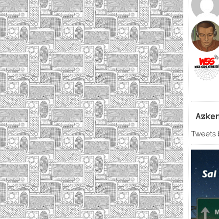
Azke
Tweets b