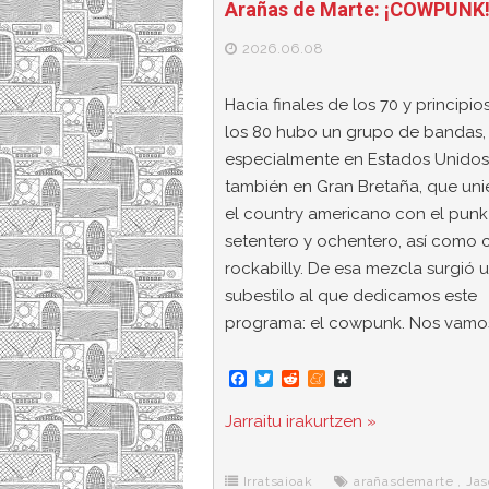
Arañas de Marte: ¡COWPUNK
2026.06.08
Hacia finales de los 70 y principio
los 80 hubo un grupo de bandas,
especialmente en Estados Unidos
también en Gran Bretaña, que uni
el country americano con el punk
setentero y ochentero, así como 
rockabilly. De esa mezcla surgió 
subestilo al que dedicamos este
programa: el cowpunk. Nos vamo
F
T
R
M
D
a
w
e
e
i
c
i
d
n
a
Jarraitu irakurtzen »
e
t
d
e
s
b
t
i
a
p
o
e
t
m
o
o
r
e
r
Irratsaioak
arañasdemarte
,
Jas