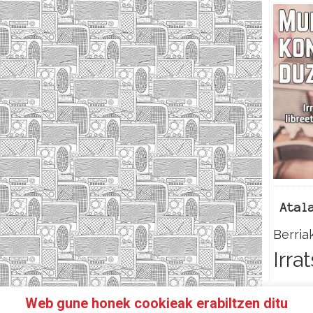
Atal
Berria
Irra
Web gune honek cookieak erabiltzen ditu
N IRRATIKIDE!
FACEBOOK
TWITTER
HARREMANETAR