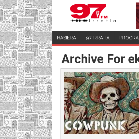
HASIERA
97 IRRATIA
PROGRA
Archive For e