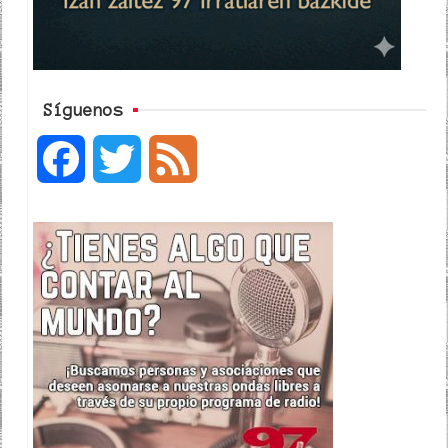
Síguenos
F
T
F
a
w
e
c
i
e
e
t
d
b
t
o
e
o
r