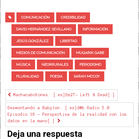
COMUNICACIÓN
CREDIBILIDAD
DAVID HERNÁNDEZ SEVILLANO
INFORMACIÓN
JESÚS GONZÁLEZ
LIBERTAD
MEDIOS DE COMUNICACIÓN
MUGARIK GABE
MÚSICA
NEORRURALES
PERIODISMO
PLURALIDAD
POESIA
SARAH MCCOY
Machacabotones: [:es]6x27- Left 4 Dead[:]
Desmontando a Babylon: [:es]d@b Radio 5.0
Episodio 16 - Perspectiva de la realidad con los
datos en la mano[:]
Deja una respuesta