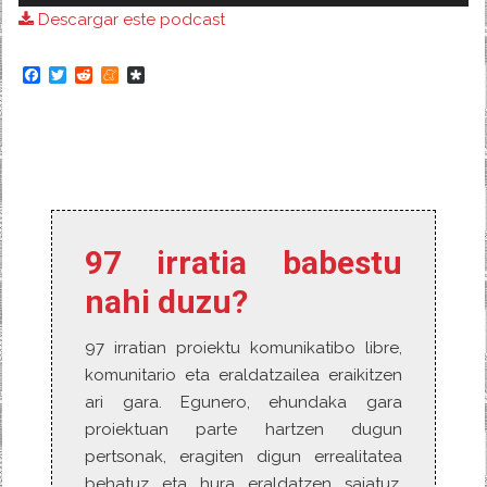
Descargar este podcast
audio
F
T
R
M
D
a
w
e
e
i
c
i
d
n
a
e
t
d
e
s
b
t
i
a
p
o
e
t
m
o
o
r
e
r
k
a
97 irratia babestu
nahi duzu?
97 irratian proiektu komunikatibo libre,
komunitario eta eraldatzailea eraikitzen
ari gara. Egunero, ehundaka gara
proiektuan parte hartzen dugun
pertsonak, eragiten digun errealitatea
behatuz eta hura eraldatzen saiatuz,