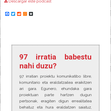
Descargar este podcast
audio
F
T
R
M
D
a
w
e
e
i
c
i
d
n
a
e
t
d
e
s
b
t
i
a
p
o
e
t
m
o
o
r
e
r
k
a
97 irratia babestu
nahi duzu?
97 irratian proiektu komunikatibo libre,
komunitario eta eraldatzailea eraikitzen
ari gara. Egunero, ehundaka gara
proiektuan parte hartzen dugun
pertsonak, eragiten digun errealitatea
behatuz eta hura eraldatzen saiatuz,