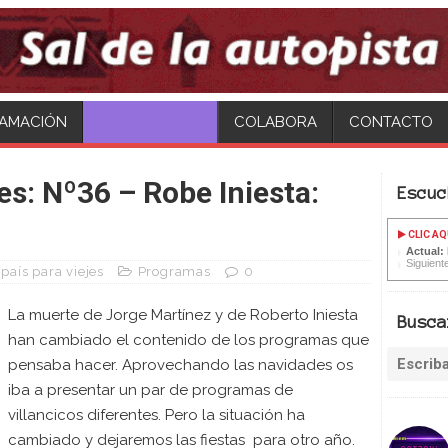
AMACIÓN
HAZTE SOCI@!
COLABORA
CONTACTO
jes: Nº36 – Robe Iniesta:
Escuc
CLIC AQ
Actual:
Siguiente
país para viejes
Programas
0
La muerte de Jorge Martínez y de Roberto Iniesta
Busca
han cambiado el contenido de los programas que
pensaba hacer. Aprovechando las navidades os
iba a presentar un par de programas de
villancicos diferentes. Pero la situación ha
cambiado y dejaremos las fiestas para otro año.