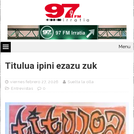
Menu
Titulua ipini ezazu zuk
viernes febrero 27, 2026
Suelta la olla
Entrevistas
0