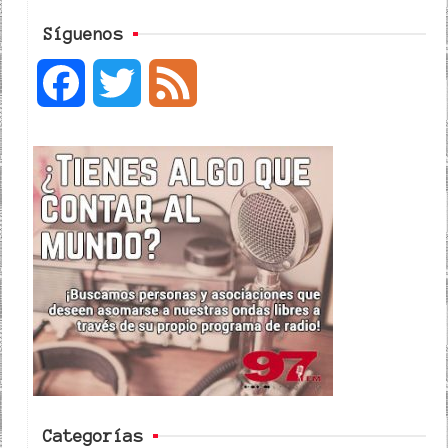
Síguenos
F
T
F
a
w
e
c
i
e
e
t
d
b
t
o
e
o
r
k
Categorías