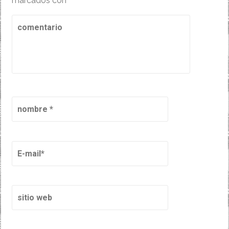
marcados con
*