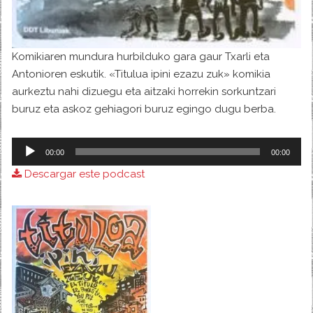
Komikiaren mundura hurbilduko gara gaur Txarli eta
Antonioren eskutik. «Titulua ipini ezazu zuk» komikia
aurkeztu nahi dizuegu eta aitzaki horrekin sorkuntzari
buruz eta askoz gehiagori buruz egingo dugu berba.
Reproductor
00:00
00:00
de
Descargar este podcast
audio