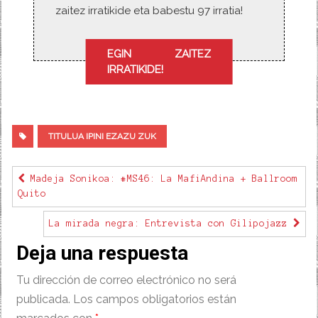
zaitez irratikide eta babestu 97 irratia!
EGIN ZAITEZ
IRRATIKIDE!
TITULUA IPINI EZAZU ZUK
Madeja Sonikoa: #MS46: La MafiAndina + Ballroom
Quito
La mirada negra: Entrevista con Gilipojazz
Deja una respuesta
Tu dirección de correo electrónico no será
publicada.
Los campos obligatorios están