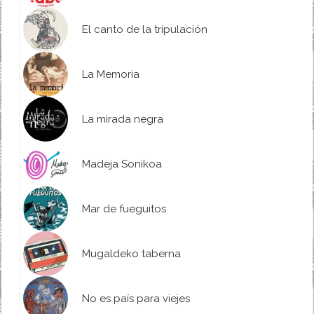
El canto de la tripulación
La Memoria
La mirada negra
Madeja Sonikoa
Mar de fueguitos
Mugaldeko taberna
No es país para viejes