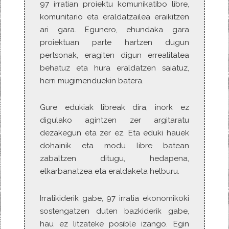
97 irratian proiektu komunikatibo libre,
komunitario eta eraldatzailea eraikitzen
ari gara. Egunero, ehundaka gara
proiektuan parte hartzen dugun
pertsonak, eragiten digun errealitatea
behatuz eta hura eraldatzen saiatuz,
herri mugimenduekin batera.
Gure edukiak libreak dira, inork ez
digulako agintzen zer argitaratu
dezakegun eta zer ez. Eta eduki hauek
dohainik eta modu libre batean
zabaltzen ditugu, hedapena,
elkarbanatzea eta eraldaketa helburu.
Irratikiderik gabe, 97 irratia ekonomikoki
sostengatzen duten bazkiderik gabe,
hau ez litzateke posible izango. Egin