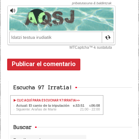
Escucha 97 Irratia!
CLIC AQUÍ PARA ESCUCHAR 97 IRRATIA
>>
Actual: El canto de la tripulación
53:52
06:07
Siguiente: Arañas de Marte
21:00 - 22:00
Buscar