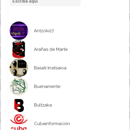
Antzoki27
Arañas de Marte
Basati Irratsaioa
Buenamente
Bultzaka
Cubainformación