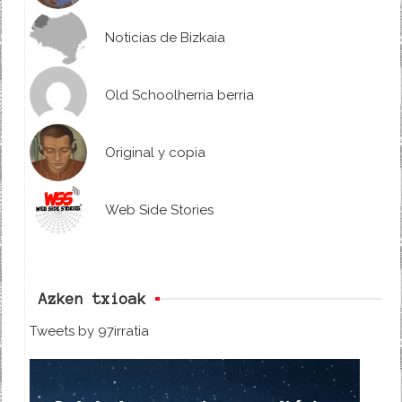
Noticias de Bizkaia
Old Schoolherria berria
Original y copia
Web Side Stories
Azken txioak
Tweets by 97irratia