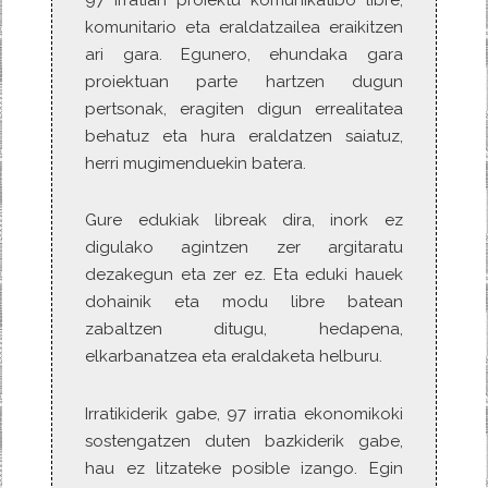
komunitario eta eraldatzailea eraikitzen
ari gara. Egunero, ehundaka gara
proiektuan parte hartzen dugun
pertsonak, eragiten digun errealitatea
behatuz eta hura eraldatzen saiatuz,
herri mugimenduekin batera.
Gure edukiak libreak dira, inork ez
digulako agintzen zer argitaratu
dezakegun eta zer ez. Eta eduki hauek
dohainik eta modu libre batean
zabaltzen ditugu, hedapena,
elkarbanatzea eta eraldaketa helburu.
Irratikiderik gabe, 97 irratia ekonomikoki
sostengatzen duten bazkiderik gabe,
hau ez litzateke posible izango. Egin