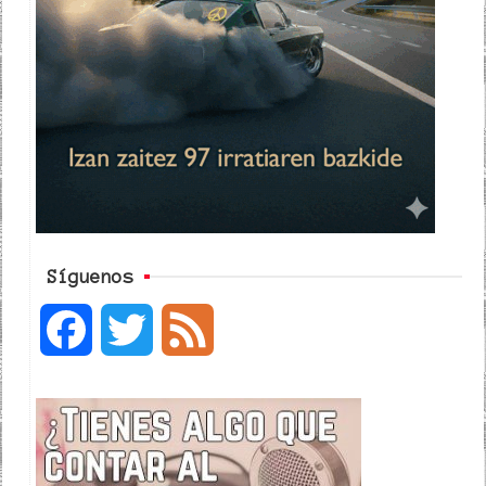
Síguenos
F
T
F
a
w
e
c
i
e
e
t
d