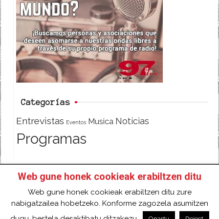
b
t
o
e
o
r
k
Categorías
Entrevistas
Noticias
Musica
Eventos
Programas
Web gune honek cookieak erabiltzen ditu
INICIO
HAZTE SOCI@!
FACEBOOK
Web gune honek cookieak erabiltzen ditu zure
TWITTER
CONTACTO
ACCESO
nabigatzailea hobetzeko. Konforme zagozela asumitzen
2018 Gure eduki guztiak Creative Commons
dugu, bestela desaktibatu ditzakezu.
Onartu
Reject