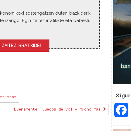
e
n
ia ekonomikoki sostengatzen duten bazkiderik
t
le izango. Egin zaitez irratikide eta babestu
a
r
o
d
 ZAITEZ IRRATIKIDE!
i
s
m
i
n
u
i
r
Sígue
rtistas
e
l
Buenamente: Juegos de rol y mucho más
v
o
a
l
u