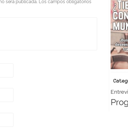
no será publicada.
Los campos obligatorios
m
c
e
n
e
.
k
Categ
Entrev
Pro