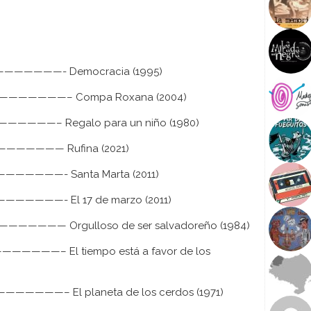
i
l
i
z
a
———————- Democracia (1995)
l
a
————————– Compa Roxana (2004)
s
————– Regalo para un niño (1980)
t
e
—————— Rufina (2021)
c
l
——————- Santa Marta (2011)
a
s
—————- El 17 de marzo (2011)
d
———— Orgulloso de ser salvadoreño (1984)
e
f
—————– El tiempo está a favor de los
l
e
c
—————– El planeta de los cerdos (1971)
h