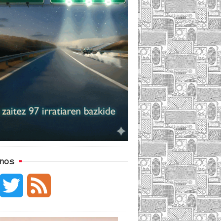
nos
F
T
F
w
e