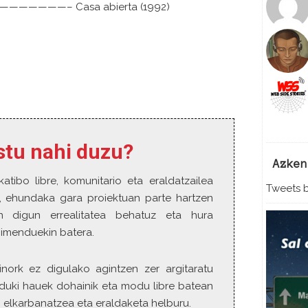
——————– Casa abierta (1992)
a
a
r
r
i
b
a
/
a
estu nahi duzu?
b
a
Azken
j
katibo libre, komunitario eta eraldatzailea
Tweets b
o
o, ehundaka gara proiektuan parte hartzen
p
n digun errealitatea behatuz eta hura
a
gimenduekin batera.
r
a
a
inork ez digulako agintzen zer argitaratu
u
duki hauek dohainik eta modu libre batean
m
 elkarbanatzea eta eraldaketa helburu.