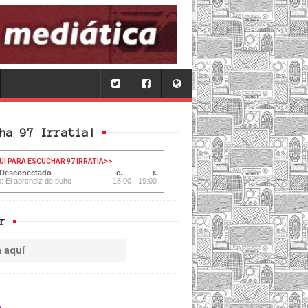
ha 97 Irratia!
UÍ PARA ESCUCHAR 97 IRRATIA
>>
 Desconectado
e: El aprendiz de buho
18:00 - 19:00
r