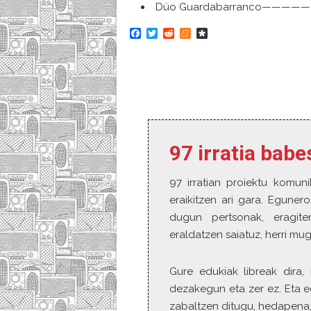
Dúo Guardabarranco——————
F
T
R
M
D
a
w
e
e
i
c
i
d
n
a
e
t
d
e
s
b
t
i
a
p
o
e
t
m
o
o
r
e
r
k
a
97 irratia bab
97 irratian proiektu komuni
eraikitzen ari gara. Eguner
dugun pertsonak, eragite
eraldatzen saiatuz, herri mu
Gure edukiak libreak dira, 
dezakegun eta zer ez. Eta e
zabaltzen ditugu, hedapena,