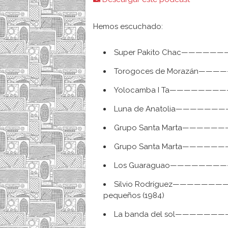
audio
Hemos escuchado:
Super Pakito Chac——————
Torogoces de Morazán———
Yolocamba I Ta——————————
Luna de Anatolia————————
Grupo Santa Marta———————
Grupo Santa Marta————————
Los Guaraguao———————————
Silvio Rodríguez—————————
pequeños (1984)
La banda del sol—————————