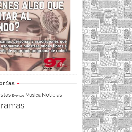
i
e
t
d
b
t
o
e
o
r
orías
istas
Noticias
Musica
Eventos
gramas