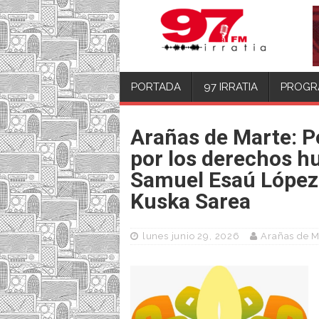
PORTADA
97 IRRATIA
PROGR
Arañas de Marte: P
por los derechos h
Samuel Esaú López
Kuska Sarea
lunes junio 29, 2026
Arañas de M