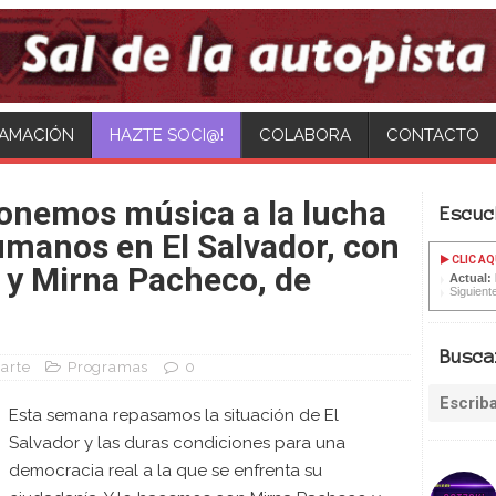
AMACIÓN
HAZTE SOCI@!
COLABORA
CONTACTO
onemos música a la lucha
Escuc
umanos en El Salvador, con
CLIC AQ
 y Mirna Pacheco, de
Actual:
Siguient
Busca
arte
Programas
0
Esta semana repasamos la situación de El
Salvador y las duras condiciones para una
democracia real a la que se enfrenta su