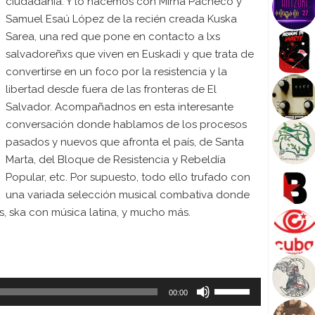
ciudadanía. Y lo hacemos con Mirna Pacheco y
Samuel Esaú López de la recién creada Kuska
Sarea, una red que pone en contacto a lxs
salvadoreñxs que viven en Euskadi y que trata de
convertirse en un foco por la resistencia y la
libertad desde fuera de las fronteras de El
Salvador. Acompañadnos en esta interesante
conversación donde hablamos de los procesos
pasados y nuevos que afronta el país, de Santa
Marta, del Bloque de Resistencia y Rebeldía
Popular, etc. Por supuesto, todo ello trufado con
una variada selección musical combativa donde
, ska con música latina, y mucho más.
U
00:00
t