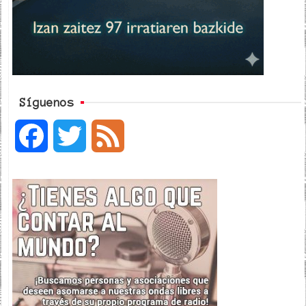
Síguenos
F
T
F
a
w
e
c
i
e
e
t
d
b
t
o
e