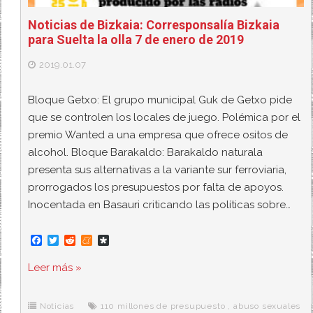
Noticias de Bizkaia: Corresponsalía Bizkaia
para Suelta la olla 7 de enero de 2019
2019.01.07
Bloque Getxo: El grupo municipal Guk de Getxo pide
que se controlen los locales de juego. Polémica por el
premio Wanted a una empresa que ofrece ositos de
alcohol. Bloque Barakaldo: Barakaldo naturala
presenta sus alternativas a la variante sur ferroviaria,
prorrogados los presupuestos por falta de apoyos.
Inocentada en Basauri criticando las políticas sobre…
F
T
R
M
D
a
w
e
e
i
c
i
d
n
a
Leer más »
e
t
d
e
s
b
t
i
a
p
o
e
t
m
o
o
r
e
r
Noticias
110 millones de presupuesto
,
abuso sexuales