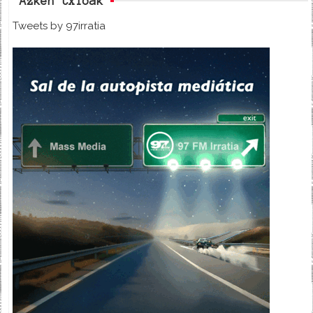
Azken txioak
Tweets by 97irratia