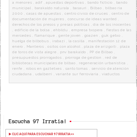
k
a
a menores
,
adif
,
apuestas deportivas
,
bando ficticio
,
bando
municipal
,
barakaldo naturala
,
basauri
,
Bilbao
,
bilbao ria
2000
,
casas de apuestas
,
centro civico de cruces
,
centro de
documentación de mujeres
,
concurso de ideas wanted
,
derechos de los presos y presas politicas
,
dia de los inocentes
,
edificio de la bolsa
,
ehbildu
,
empresa txopera
,
fiestas de las
mercedes
,
flamarique
,
gente joven
,
goazen
,
guk getxo
,
huelga de bilbobus
,
irabazi
,
la casilla
,
manifestación 12 de
enero
,
Manteros
,
ositos con alcohol
,
plaza de arizgoiti
,
plaza
de toros de vista alegre
,
pnv barakaldo
,
PP de Bilbao
,
presupuestos prorrogados
,
prorroga de gestion
,
red de
bibliotecas municipales de bilbao
,
regeneración urbanística
,
renfe
,
robos en gaztetxes
,
santo tomas
,
servicio de atención
ciudadana
,
udalberri
,
variante sur ferroviaria
,
viaductos
Escucha 97 Irratia!
CLIC AQUÍ PARA ESCUCHAR 97 IRRATIA
>>