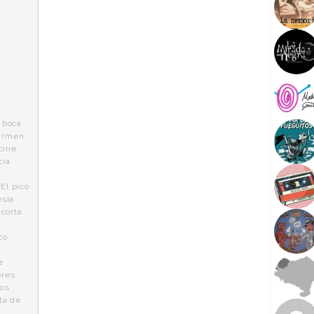
 boca
,
armen
cine
cia
2
,
El pico
esia
,
 corta
co
,
a
a
ores
,
tos
,
ta de
u
,