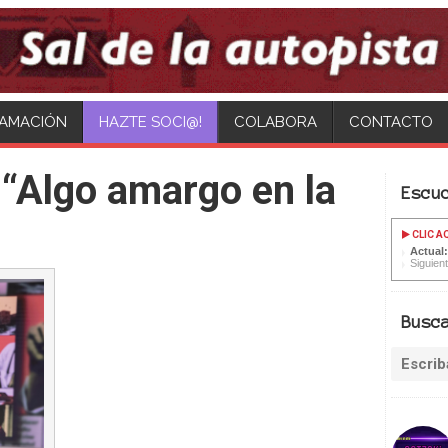
AMACIÓN
COLABORA
CONTACTO
“Algo amargo en la
Escu
CLIC A
Actual
Siguient
Busc