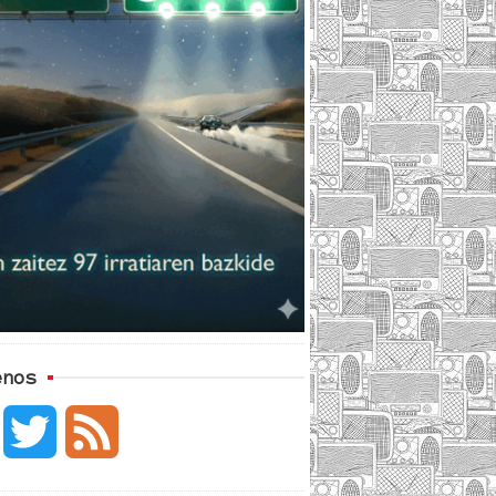
enos
F
T
F
a
w
e