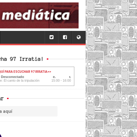
cha 97 Irratia!
QUÍ PARA ESCUCHAR 97 IRRATIA
>>
: Desconectado
e: El canto de la tripulación
15:00 - 16:00
ar