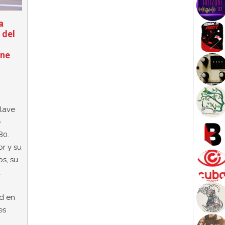
a
 del
ine
clave
e
80.
r y su
os, su
a
d en
es