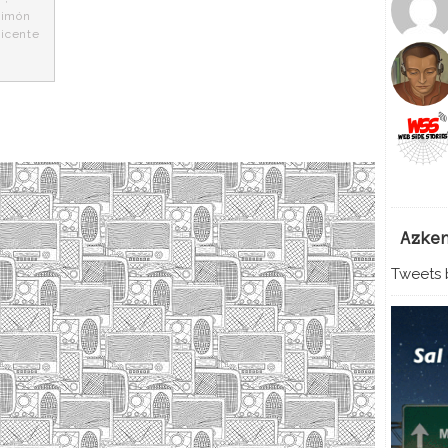
Simón
icente
Azke
Tweets b