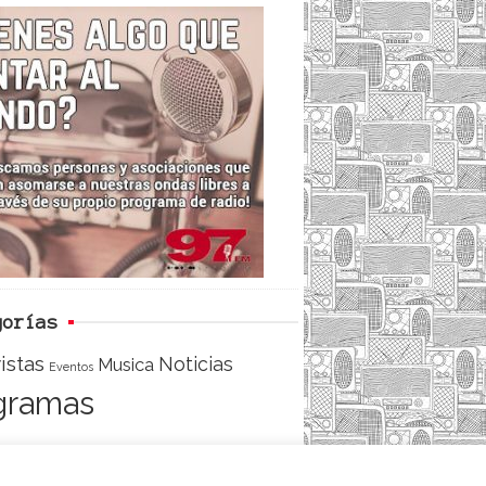
c
i
e
e
t
d
b
t
o
e
o
r
k
gorías
istas
Noticias
Musica
Eventos
gramas
ACCESO