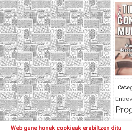
Cate
Entrev
Pro
Web gune honek cookieak erabiltzen ditu
HAZTE SOCI@!
FACEBOOK
TWITTER
CONTACTO