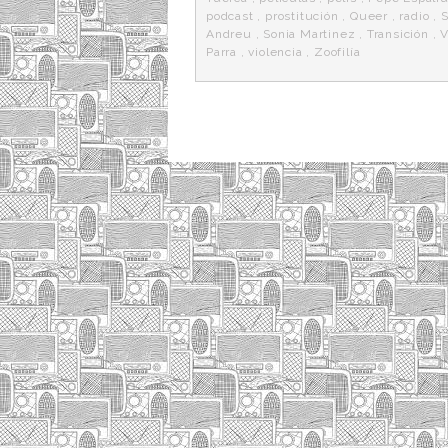
podcast
,
prostitución
,
Queer
,
radio
,
Andreu
,
Sonia Martinez
,
Transición
,
V
Parra
,
violencia
,
Zoofilía