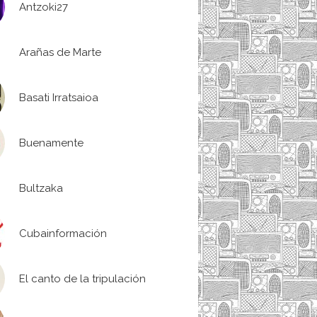
Antzoki27
Arañas de Marte
Basati Irratsaioa
Buenamente
Bultzaka
Cubainformación
El canto de la tripulación