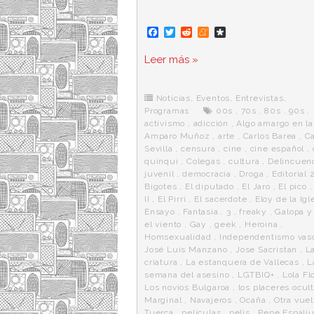
F
T
R
M
D
a
w
e
e
i
c
i
d
n
a
Leer más »
e
t
d
e
s
b
t
i
a
p
o
e
t
m
o
o
r
e
r
Noticias
,
Eventos
,
Entrevistas
,
k
a
Programas
00s
,
70s
,
80s
,
90s
,
activismo
,
adicción
,
Algo amargo en la
Amparo Muñoz
,
arte
,
Carlos Barea
,
C
Sevilla
,
censura
,
cine
,
cine español
,
quinqui
,
Colegas
,
cultura
,
Delincuen
juvenil
,
democracia
,
Droga
,
Editorial 
Bigotes
,
El diputado
,
El Jaro
,
El pico
II
,
El Pirri
,
El sacerdote
,
Eloy de la Igl
Ensayo
,
Fantasía.. 3
,
freaky
,
Galopa y
el viento
,
Gay
,
geek
,
Heroina
,
Homsexualidad
,
Independentismo vas
José Luis Manzano
,
Jose Sacristan
,
L
criatura
,
La estanquera de Vallecas
,
L
semana del asesino
,
LGTBIQ+
,
Lola Fl
Los novios Bulgaroa
,
los placeres ocul
Marginal
,
Navajeros
,
Ocaña
,
Otra vuel
Tuerca
,
películas
,
pelis
,
Pepe Espali