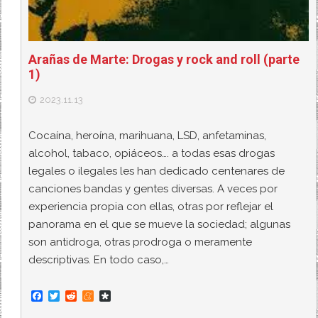
Arañas de Marte: Drogas y rock and roll (parte
1)
2023.11.13
Cocaína, heroína, marihuana, LSD, anfetaminas,
alcohol, tabaco, opiáceos…. a todas esas drogas
legales o ilegales les han dedicado centenares de
canciones bandas y gentes diversas. A veces por
experiencia propia con ellas, otras por reflejar el
panorama en el que se mueve la sociedad; algunas
son antidroga, otras prodroga o meramente
descriptivas. En todo caso,…
F
T
R
M
D
a
w
e
e
i