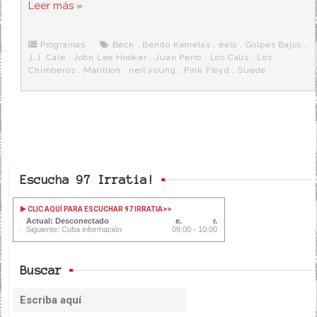
c
i
d
n
a
Leer más »
e
t
d
e
s
b
t
i
a
p
o
e
t
m
o
o
r
e
r
Programas
Beck
,
Benito Kamelas
,
eels
,
Golpes Bajos
,
k
a
J.J. Cale
,
John Lee Hooker
,
Juan Perro
,
Los Calis
,
Los
Chimberos
,
Marillion
,
neil young
,
Pink Floyd
,
Suede
Escucha 97 Irratia!
CLIC AQUÍ PARA ESCUCHAR 97 IRRATIA
>>
Actual: Desconectado
Siguiente: Cuba información
09:00 - 10:00
Buscar