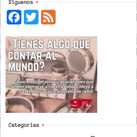
Síguenos
F
T
F
a
w
e
c
i
e
e
t
d
b
t
o
e
o
r
k
Categorías