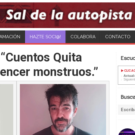
AMACIÓN
COLABORA
CONTACTO
 “Cuentos Quita
Escu
encer monstruos.”
CLIC A
Actual
Siguien
Busc