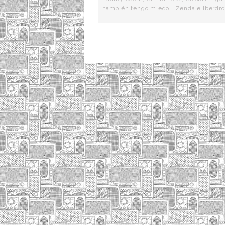
también tengo miedo
,
Zenda e Iberdro