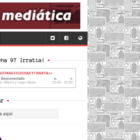
cha 97 Irratia!
QUÍ PARA ESCUCHAR 97 IRRATIA
>>
: Desconectado
te: Blanco y negro Blues
23:00 - 01:00
ar