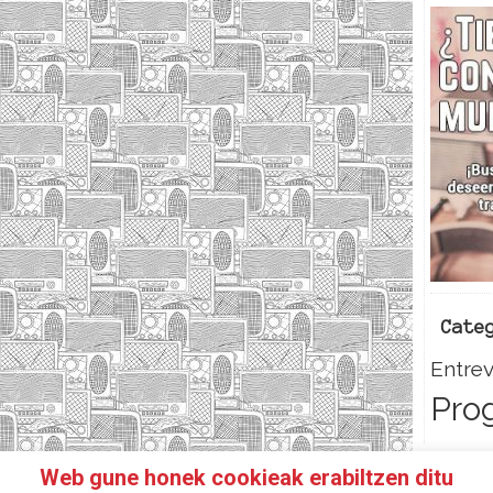
Cate
Entrev
Pro
Web gune honek cookieak erabiltzen ditu
HAZTE SOCI@!
FACEBOOK
TWITTER
CONTACTO