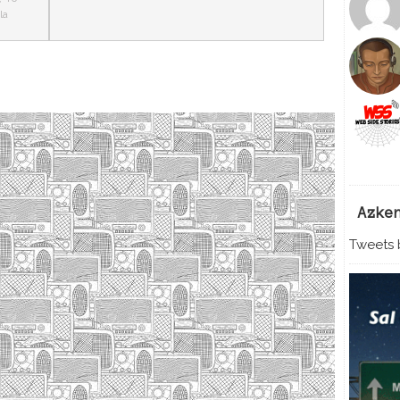
la
Azke
Tweets b