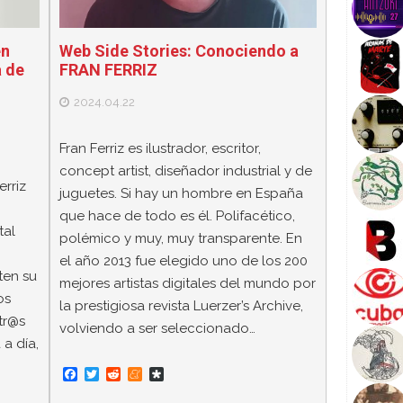
én
Web Side Stories: Conociendo a
a de
FRAN FERRIZ
2024.04.22
Fran Ferriz es ilustrador, escritor,
concept artist, diseñador industrial y de
erriz
juguetes. Si hay un hombre en España
que hace de todo es él. Polifacético,
tal
polémico y muy, muy transparente. En
el año 2013 fue elegido uno de los 200
ten su
mejores artistas digitales del mundo por
os
la prestigiosa revista Luerzer’s Archive,
tr@s
volviendo a ser seleccionado…
a día,
F
T
R
M
D
a
w
e
e
i
c
i
d
n
a