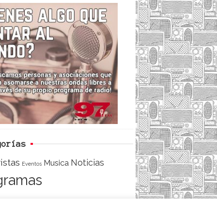
c
i
e
e
t
d
b
t
o
e
o
r
k
gorías
istas
Noticias
Musica
Eventos
gramas
ACCESO