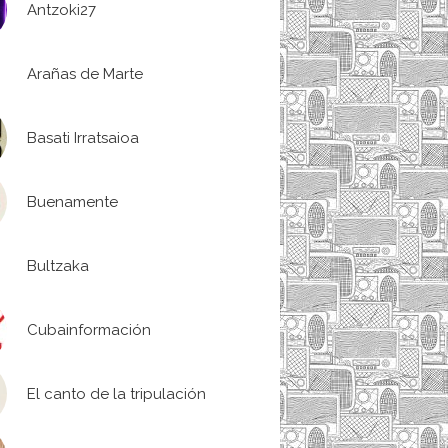
Antzoki27
Arañas de Marte
Basati Irratsaioa
Buenamente
Bultzaka
Cubainformación
El canto de la tripulación