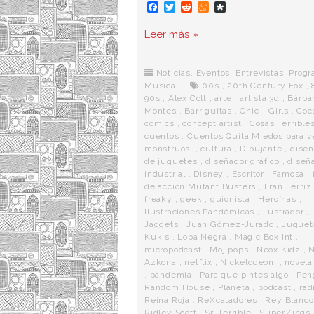
F
T
R
M
D
a
w
e
e
i
c
i
d
n
a
Leer más »
e
t
d
e
s
b
t
i
a
p
o
e
t
m
o
o
r
e
r
Noticias
,
Eventos
,
Entrevistas
,
Progr
k
a
Musica
00s
,
20th Century Fox
,
90s
,
Alex Colt
,
arte
,
artista 3d
,
Bárba
Montes
,
Barriguitas
,
Chic-i Girls
,
Coc
comics
,
concept artist
,
Cosas Terrible
cuentos
,
Cuentos Quita Miedos para v
monstruos.
,
cultura
,
Dibujante
,
diseñ
de juguetes
,
diseñador gráfico
,
diseñ
industrial
,
Disney
,
Escritor
,
Famosa
,
de acción Mutant Busters
,
Fran Ferriz
freaky
,
geek
,
guionista
,
Heroínas
,
Ilustraciones Pandémicas
,
Ilustrador
,
Jaggets
,
Juan Gómez-Jurado
,
Juguet
Kukis
,
Loba Negra
,
Magic Box Int
,
micropodcast
,
Mojipops
,
Neox Kidz
,
N
Azkona
,
netflix
,
Nickelodeon.
,
novela
,
pandemia
,
Para que pintes algo
,
Pen
Random House
,
Planeta
,
podcast
,
rad
Reina Roja
,
ReXcatadores
,
Rey Blanco
Ridley Scott
,
Sr. Terrible
,
SuperZings