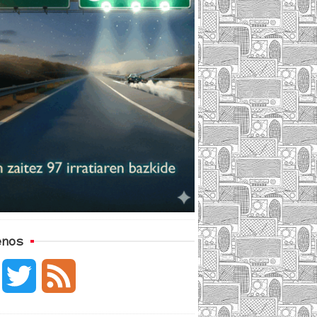
enos
F
T
F
a
w
e