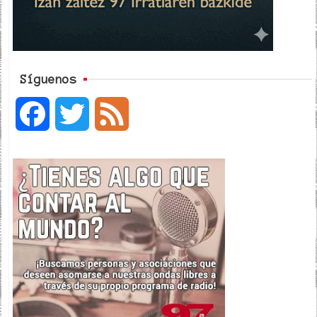
Síguenos
F
T
F
a
w
e
c
i
e
e
t
d
b
t
o
e