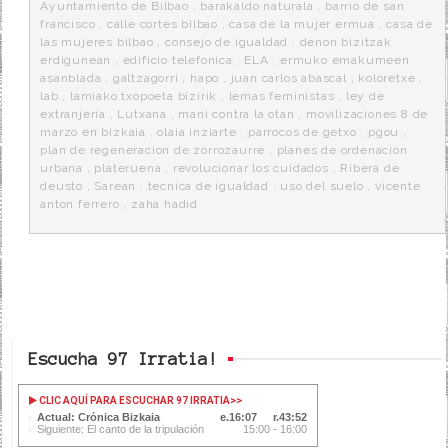
k
a
Ayuntamiento de Bilbao
,
barakaldo naturala
,
barrio de san
francisco
,
calle cortes bilbao
,
casa de la mujer ermua
,
casa de
las mujeres bilbao
,
consejo de igualdad
,
denon bizitzak
erdigunean
,
edificio telefonica
,
ELA
,
ermuko emakumeen
asanblada
,
galtzagorri
,
hapo
,
juan carlos abascal
,
koloretxe
,
lab
,
lamiako txopoeta bizirik
,
lemas feministas
,
ley de
extranjería
,
Lutxana
,
mani contra la otan
,
movilizaciones 8 de
marzo en bizkaia
,
olaia inziarte
,
parrocos de getxo
,
pgou
,
plan de regeneracion de zorrozaurre
,
planes de ordenacion
urbana
,
plateruena
,
revolucionar los cuidados
,
Ribera de
deusto
,
Sarean
,
tecnica de igualdad
,
uso del suelo
,
vicente
anton ferrero
,
zaha hadid
Escucha 97 Irratia!
CLIC AQUÍ PARA ESCUCHAR 97 IRRATIA
>>
Actual: Crónica Bizkaia
16:08
43:51
Siguiente: El canto de la tripulación
15:00 - 16:00