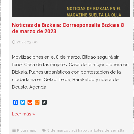
Noticias de Bizkaia: Corresponsalía Bizkaia 8
de marzo de 2023
2023.03.08
Movilizaciones en el 8 de marzo. Bilbao seguirá sin
tener Casa de las mujeres. Casa de la mujer pionera en
Bizkaia. Planes urbanísticos con contestación de la
ciudadanía en Getxo, Leioa, Barakaldo y ribera de
Deusto. Agenda
F
T
R
M
D
a
w
e
e
i
c
i
d
n
a
Leer más »
e
t
d
e
s
b
t
i
a
p
o
e
t
m
o
o
r
e
r
Programas
8 de marzo
,
adi hapo
,
arboles de serralta
,