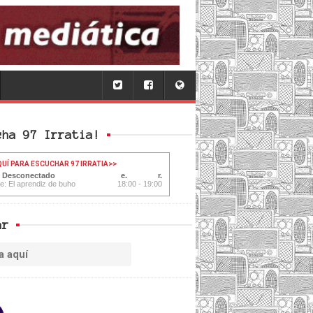
cha 97 Irratia!
QUÍ PARA ESCUCHAR 97 IRRATIA
>>
: Desconectado
te: El aprendiz de buho
18:00 - 19:00
ar