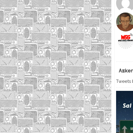
Azke
Tweets b