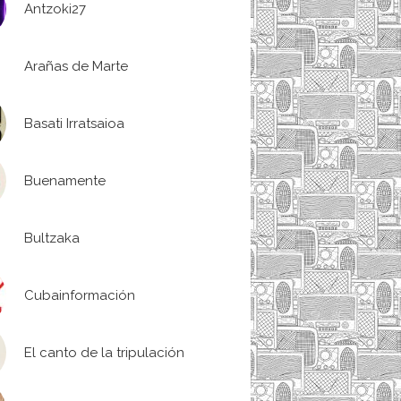
Antzoki27
Arañas de Marte
Basati Irratsaioa
Buenamente
Bultzaka
Cubainformación
El canto de la tripulación