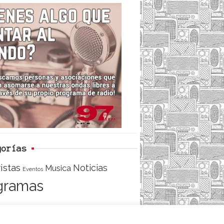
c
i
e
e
t
d
b
t
o
e
o
r
k
gorías
istas
Noticias
Musica
Eventos
gramas
ACCESO