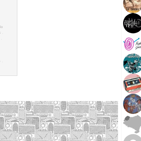
da
s
,
,
,
s
,