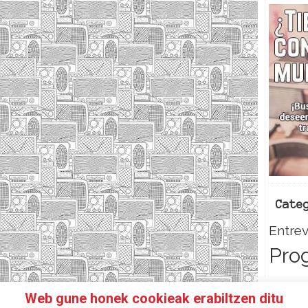
Cate
Entrev
Pro
Web gune honek cookieak erabiltzen ditu
HAZTE SOCI@!
FACEBOOK
TWITTER
CONTACTO