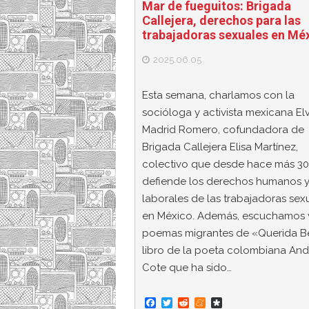
Mar de fueguitos: Brigada
Callejera, derechos para las
trabajadoras sexuales en Mé
2025.06.05
Esta semana, charlamos con la
socióloga y activista mexicana Elv
Madrid Romero, cofundadora de
Brigada Callejera Elisa Martínez,
colectivo que desde hace más 30
defiende los derechos humanos 
laborales de las trabajadoras sex
en México. Además, escuchamos 
poemas migrantes de «Querida B
libro de la poeta colombiana An
Cote que ha sido…
F
T
R
M
D