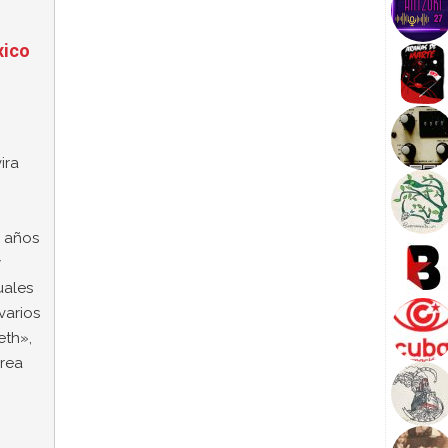
xico
ira
 años
y
uales
varios
eth»,
drea