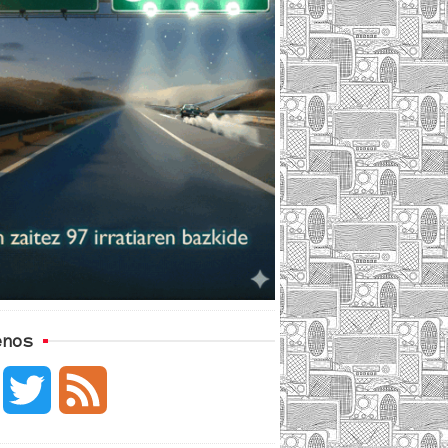
enos
F
T
F
a
w
e