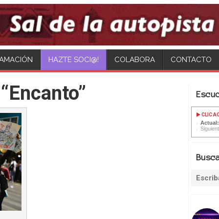
AMACIÓN
HAZTE SOCI@!
COLABORA
CONTACTO
 “Encanto”
Escu
CLIC A
Actual
Siguien
Busc