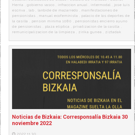
Herria
,
gobierno vasco
,
infraccion anual
,
intermodal
,
jose luis
escriva
,
lab
,
lanbide de mazarredo
,
manifestaciones de
pensionistas
,
manual ecofeminista
,
palacio de los deportes de
la casilla
,
pension minima 1080
,
pensionistas encierro ayuno
de pensionistas
,
plaza eliptica
,
privatizacion de la casilla
,
remunicipalizacion de la limpieza
,
zirika gunea
,
ziztadak
Noticias de Bizkaia: Corresponsalía Bizkaia 30
noviembre 2022
2022.11.30