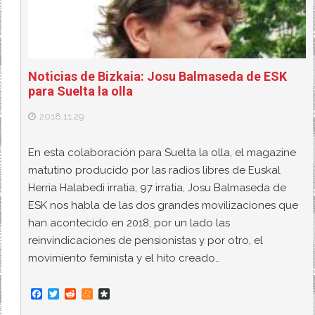
Noticias de Bizkaia: Josu Balmaseda de ESK
para Suelta la olla
2018.11.29
En esta colaboración para Suelta la olla, el magazine
matutino producido por las radios libres de Euskal
Herria Halabedi irratia, 97 irratia, Josu Balmaseda de
ESK nos habla de las dos grandes movilizaciones que
han acontecido en 2018; por un lado las
reinvindicaciones de pensionistas y por otro, el
movimiento feminista y el hito creado…
F
T
R
M
D
a
w
e
e
i