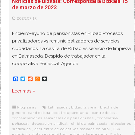
Noticias de Bizkaia: Corresponsalía Bizkaia 15
de marzo de 2023
2023.03.15
Encierro-ayuno de pensionistas en Bilbao Procesos
privatizadores vs remunicipalizadores de servicios
ciudadanos: La casilla de Bilbao vs servicio de limpieza
en Balmaseda. Despido de trabajador en la
cooperativa Peñascal. Agenda
F
T
R
M
D
a
w
e
e
i
c
i
d
n
a
Leer más »
e
t
d
e
s
b
t
i
a
p
o
e
t
m
o
o
r
e
r
Programas
balmaseda
,
bilbao la vieja
,
brecha de
k
a
genero
,
candidatura local independiente
,
centre delas
,
concentraciones semanales de pensionistas
,
cooperativa
peñascal
,
delegacion sindical
,
eh bildu balmaseda
,
elecciones
sindicales
,
encuentro de colectivos sociales en bilbi
,
ESK
,
estacion autobuses de bilbao
,
estudio de mercado
,
Euskal