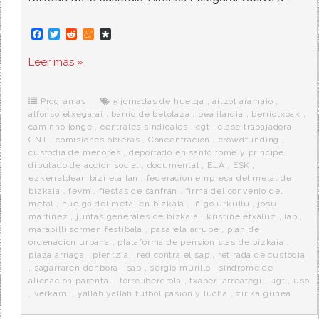
F
T
R
M
D
a
w
e
e
i
c
i
d
n
a
Leer más »
e
t
d
e
s
b
t
i
a
p
o
e
t
m
o
o
r
e
r
Programas
5 jornadas de huelga
,
aitzol aramaio
,
k
a
alfonso etxegarai
,
barrio de betolaza
,
bea ilardia
,
berriotxoak
,
caminho longe
,
centrales sindicales
,
cgt
,
clase trabajadora
,
CNT
,
comisiones obreras
,
Concentración
,
crowdfunding
,
custodia de menores
,
deportado en santo tome y principe
,
diputado de accion social
,
documental
,
ELA
,
ESK
,
ezkerraldean bizi eta lan
,
federacion empresa del metal de
bizkaia
,
fevm
,
fiestas de sanfran
,
firma del convenio del
metal
,
huelga del metal en bizkaia
,
iñigo urkullu
,
josu
martinez
,
juntas generales de bizkaia
,
kristine etxaluz
,
lab
,
marabilli sormen festibala
,
pasarela arrupe
,
plan de
ordenacion urbana
,
plataforma de pensionistas de bizkaia
,
plaza arriaga
,
plentzia
,
red contra el sap
,
retirada de custodia
,
sagarraren denbora
,
sap
,
sergio murillo
,
sindrome de
alienacion parental
,
torre iberdrola
,
txaber larreategi
,
ugt
,
uso
,
verkami
,
yallah yallah futbol pasion y lucha
,
zirika gunea