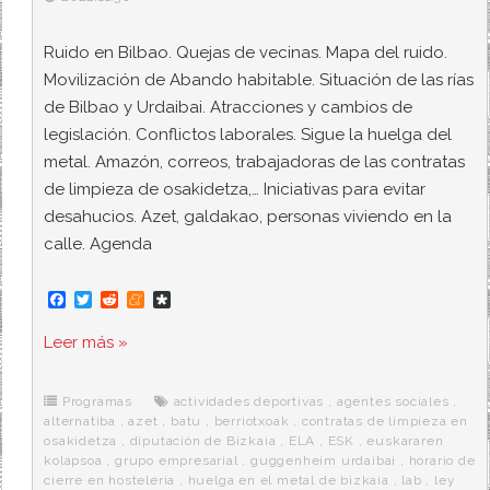
Ruido en Bilbao. Quejas de vecinas. Mapa del ruido.
Movilización de Abando habitable. Situación de las rías
de Bilbao y Urdaibai. Atracciones y cambios de
legislación. Conflictos laborales. Sigue la huelga del
metal. Amazón, correos, trabajadoras de las contratas
de limpieza de osakidetza,… Iniciativas para evitar
desahucios. Azet, galdakao, personas viviendo en la
calle. Agenda
F
T
R
M
D
a
w
e
e
i
c
i
d
n
a
Leer más »
e
t
d
e
s
b
t
i
a
p
o
e
t
m
o
o
r
e
r
Programas
actividades deportivas
,
agentes sociales
,
k
a
alternatiba
,
azet
,
batu
,
berriotxoak
,
contratas de limpieza en
osakidetza
,
diputación de Bizkaia
,
ELA
,
ESK
,
euskararen
kolapsoa
,
grupo empresarial
,
guggenheim urdaibai
,
horario de
cierre en hosteleria
,
huelga en el metal de bizkaia
,
lab
,
ley