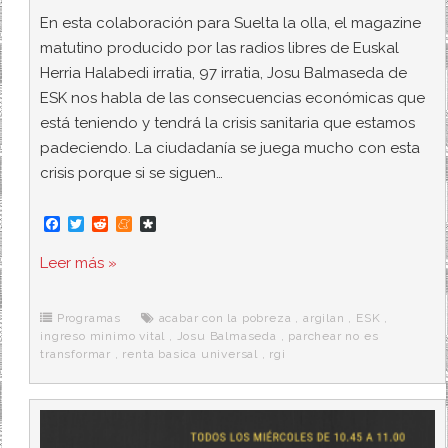
En esta colaboración para Suelta la olla, el magazine
matutino producido por las radios libres de Euskal
Herria Halabedi irratia, 97 irratia, Josu Balmaseda de
ESK nos habla de las consecuencias económicas que
está teniendo y tendrá la crisis sanitaria que estamos
padeciendo. La ciudadanía se juega mucho con esta
crisis porque si se siguen…
F
T
R
M
D
a
w
e
e
i
c
i
d
n
a
Leer más »
e
t
d
e
s
b
t
i
a
p
o
e
t
m
o
o
r
e
r
Programas
acabar con la pobreza
,
argilan
,
ESK
,
k
a
ingreso minimo vital
,
Josu Balmaseda
,
parchear no es
transformar
,
renta basica universal
,
rgi