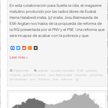
En esta colaboración para Suelta la olla, el magazine
matutino producido por las radios libres de Euskal
Herria Halabedi irratia, 97 irratia, Josu Balmaseda de
ESK-Argilan nos habla de la propuesta de reforma de
la RGI presentada por el PNV y el PSE. Una reforma que
será incapaz de acabar con la pobreza y que…
F
T
R
M
D
a
w
e
e
i
c
i
d
n
a
Leer más »
e
t
d
e
s
b
t
i
a
p
o
e
t
m
o
o
r
e
r
Programas
argilan
,
ayudas sociales
,
ESK
,
gestión
k
a
nefasta
,
gobierno vasco
,
Josu Balmaseda
,
Lanbide
,
personas
perceptoras
,
pnv
,
Pobreza
,
pse
,
reforma
,
rgi