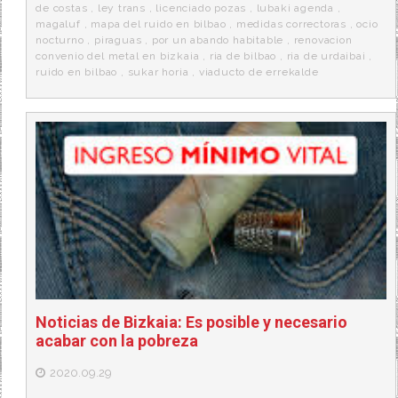
de costas
,
ley trans
,
licenciado pozas
,
lubaki agenda
,
magaluf
,
mapa del ruido en bilbao
,
medidas correctoras
,
ocio
nocturno
,
piraguas
,
por un abando habitable
,
renovacion
convenio del metal en bizkaia
,
ria de bilbao
,
ria de urdaibai
,
ruido en bilbao
,
sukar horia
,
viaducto de errekalde
Noticias de Bizkaia: Es posible y necesario
acabar con la pobreza
2020.09.29