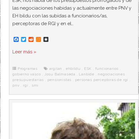
ESK, nos habla de los presupuestos prorrogados y de
las negociaciones habidas y actualmente entre PNV y
EH bildu con las subidas a funcionarios/as,
perceptoras de RGI y en el…
F
T
R
M
D
a
w
e
e
i
c
i
d
n
a
Leer más »
e
t
d
e
s
b
t
i
a
p
o
e
t
m
o
o
r
e
r
Programas
argilan
,
ehbildu
,
ESK
,
funcionarios
,
k
a
gobierno vasco
,
Josu Balmaseda
,
Lanbide
,
negociaciones
presupuestarias
,
pensionistas
,
personas perceptoras de rgi
,
pnv
,
rgi
,
smi