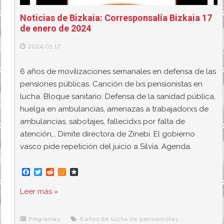
Noticias de Bizkaia: Corresponsalía Bizkaia 17
de enero de 2024
2024.01.17
6 años de movilizaciones semanales en defensa de las
pensiones públicas. Canción de lxs pensionistas en
lucha. Bloque sanitario: Defensa de la sanidad pública,
huelga en ambulancias, amenazas a trabajadorxs de
ambulancias, sabotajes, fallecidxs por falta de
atención,.. Dimite directora de Zinebi. El gobierno
vasco pide repetición del juicio a Silvia. Agenda.
F
T
R
M
D
a
w
e
e
i
c
i
d
n
a
Leer más »
e
t
d
e
s
b
t
i
a
p
o
e
t
m
o
o
r
e
r
Programas
6 años de lucha de pensionistas
,