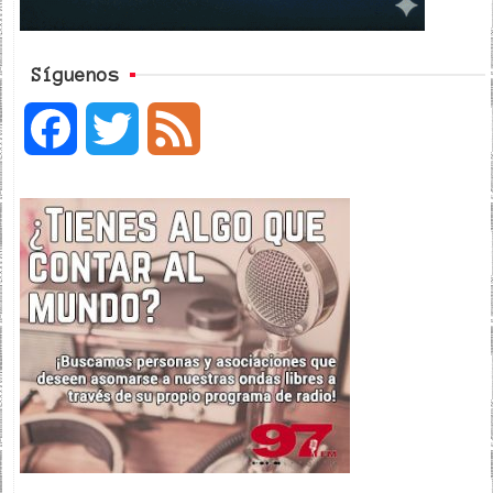
Síguenos
F
T
F
a
w
e
c
i
e
e
t
d
b
t
o
e
o
r