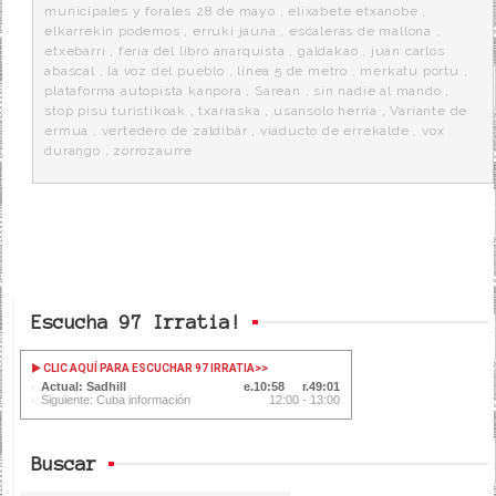
municipales y forales 28 de mayo
,
elixabete etxanobe
,
elkarrekin podemos
,
erruki jauna
,
escaleras de mallona
,
etxebarri
,
feria del libro anarquista
,
galdakao
,
juan carlos
abascal
,
la voz del pueblo
,
linea 5 de metro
,
merkatu portu
,
plataforma autopista kanpora
,
Sarean
,
sin nadie al mando
,
stop pisu turistikoak
,
txarraska
,
usansolo herria
,
Variante de
ermua
,
vertedero de zaldibar
,
viaducto de errekalde
,
vox
durango
,
zorrozaurre
Escucha 97 Irratia!
CLIC AQUÍ PARA ESCUCHAR 97 IRRATIA
>>
Actual: Sadhill
10:58
49:01
Siguiente: Cuba información
12:00 - 13:00
Buscar