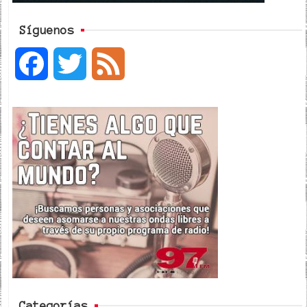
Síguenos
F
T
F
a
w
e
c
i
e
e
t
d
b
t
o
e
o
r
k
Categorías