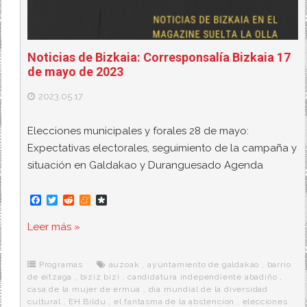
Noticias de Bizkaia: Corresponsalía Bizkaia 17
de mayo de 2023
2023.05.17
Elecciones municipales y forales 28 de mayo:
Expectativas electorales, seguimiento de la campaña y
situación en Galdakao y Duranguesado Agenda
F
T
R
M
D
a
w
e
e
i
c
i
d
n
a
Leer más »
e
t
d
e
s
b
t
i
a
p
o
e
t
m
o
o
r
e
r
Programas
auzoak
,
ayuntamiento de galdakao
,
barrio
k
a
de eitzaga
,
biziz bizi
,
candidatura independiente abadiño
,
casa de la mujer de ermua
,
dia mundial de la diversidad
cultural
,
EH Bildu
,
el fantasma de la abstencion
,
elecciones