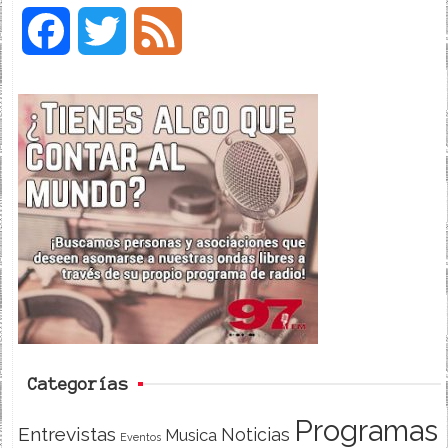
F
T
F
a
w
e
c
i
e
e
t
d
b
t
o
e
o
r
k
Categorías
Programas
Entrevistas
Noticias
Musica
Eventos