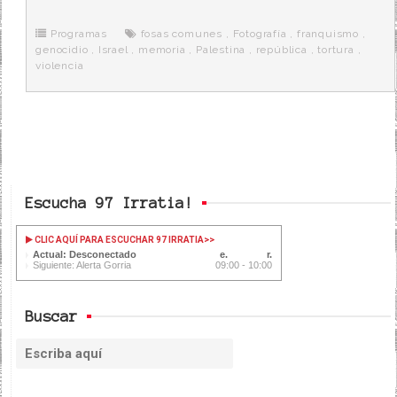
b
t
i
a
p
o
e
t
m
o
o
r
e
r
Programas
fosas comunes
,
Fotografía
,
franquismo
,
k
a
genocidio
,
Israel
,
memoria
,
Palestina
,
república
,
tortura
,
violencia
Escucha 97 Irratia!
CLIC AQUÍ PARA ESCUCHAR 97 IRRATIA
>>
Actual: Desconectado
Siguiente: Alerta Gorria
09:00 - 10:00
Buscar