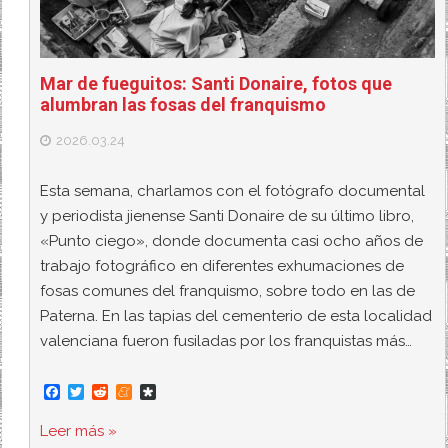
Mar de fueguitos: Santi Donaire, fotos que
alumbran las fosas del franquismo
2026.03.24
Esta semana, charlamos con el fotógrafo documental
y periodista jienense Santi Donaire de su último libro,
«Punto ciego», donde documenta casi ocho años de
trabajo fotográfico en diferentes exhumaciones de
fosas comunes del franquismo, sobre todo en las de
Paterna. En las tapias del cementerio de esta localidad
valenciana fueron fusiladas por los franquistas más…
F
T
R
M
D
a
w
e
e
i
c
i
d
n
a
Leer más »
e
t
d
e
s