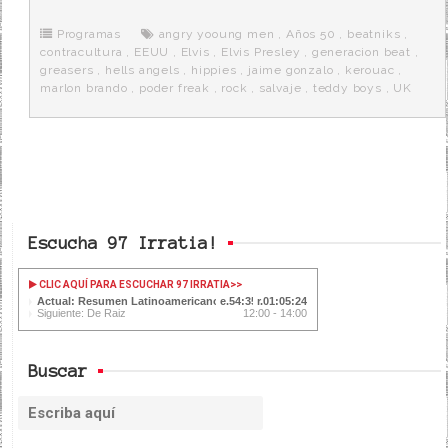
b
t
i
a
p
o
e
t
m
o
o
r
e
r
Programas
angry yooung men
,
Años 50
,
beatniks
,
k
a
contracultura
,
EEUU
,
Elvis
,
Elvis Presley
,
generacion beat
,
greasers
,
hells angels
,
hippies
,
jaime gonzalo
,
kerouac
,
marlon brando
,
poder freak
,
rock
,
salvaje
,
teddy boys
,
UK
Escucha 97 Irratia!
CLIC AQUÍ PARA ESCUCHAR 97 IRRATIA
>>
Actual: Resumen Latinoamericano
54:35
01:05:24
Siguiente: De Raiz
12:00 - 14:00
Buscar