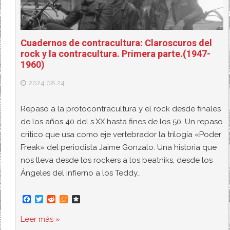
Cuadernos de contracultura: Claroscuros del
rock y la contracultura. Primera parte.(1947-
1960)
2024.08.24
Repaso a la protocontracultura y el rock desde finales
de los años 40 del s.XX hasta fines de los 50. Un repaso
critico que usa como eje vertebrador la trilogía «Poder
Freak» del periodista Jaime Gonzalo. Una historia que
nos lleva desde los rockers a los beatniks, desde los
Ángeles del infierno a los Teddy…
F
T
R
M
D
a
w
e
e
i
c
i
d
n
a
Leer más »
e
t
d
e
s