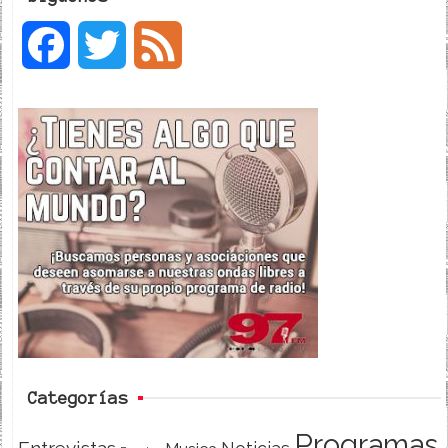
F
T
F
a
w
e
c
i
e
e
t
d
b
t
o
e
o
r
k
Categorías
Programas