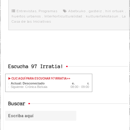
b
t
i
a
p
o
e
t
m
o
o
r
e
r
Entrevistas
,
Programas
Abetxuko
,
gasteiz
,
hiri ortuak
,
k
a
huertos urbanos
,
Interhorticulturalidad
,
kulturartekotasun
,
La
Casa de las Iniciativas
Escucha 97 Irratia!
CLIC AQUÍ PARA ESCUCHAR 97 IRRATIA
>>
Actual: Desconectado
Siguiente: Crónica Bizkaia
08:00 - 09:00
Buscar