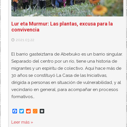
Lur eta Murmur: Las plantas, excusa para la
convivencia
2021.03.22
El barrio gasteiztarra de Abetxuko es un barrio singular.
Separado del centro por un río, tiene una historia de
migrantes y un espíritu de colectivo. Aquí hace más de
30 años se constituyó La Casa de las Iniciativas,
dirigida a personas en situación de vulnerabilidad, y al
vecindario en general, para acompañar en procesos
formativos…
F
T
R
M
D
a
w
e
e
i
c
i
d
n
a
Leer más »
e
t
d
e
s