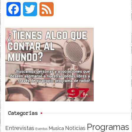
F
T
F
a
w
e
c
i
e
e
t
d
b
t
o
e
o
r
k
Categorías
Programas
Entrevistas
Noticias
Musica
Eventos