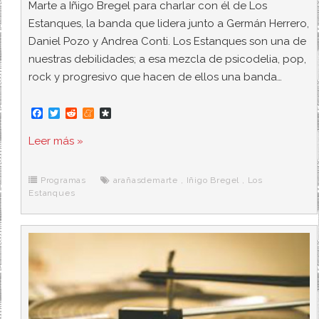
Marte a Iñigo Bregel para charlar con él de Los
Estanques, la banda que lidera junto a Germán Herrero,
Daniel Pozo y Andrea Conti. Los Estanques son una de
nuestras debilidades; a esa mezcla de psicodelia, pop,
rock y progresivo que hacen de ellos una banda…
F
T
R
M
D
a
w
e
e
i
c
i
d
n
a
Leer más »
e
t
d
e
s
b
t
i
a
p
o
e
t
m
o
o
r
e
r
Programas
arañasdemarte
,
Iñigo Bregel
,
Los
k
a
Estanques