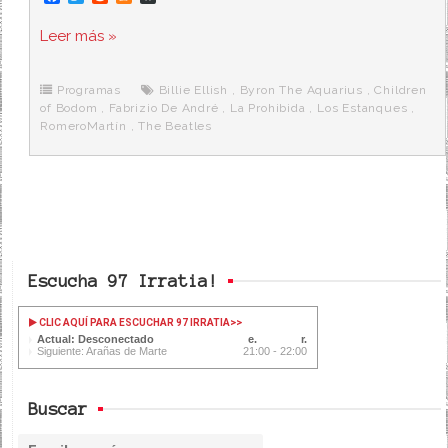
a
w
e
e
i
c
i
d
n
a
Leer más »
e
t
d
e
s
b
t
i
a
p
o
e
t
m
o
o
r
e
r
Programas
Billie Ellish
,
Byron The Aquarius
,
Children
k
a
of Bodom
,
Fabrizio De André
,
La Prohibida
,
Los Estanques
,
RomeroMartín
,
The Beatles
Escucha 97 Irratia!
CLIC AQUÍ PARA ESCUCHAR 97 IRRATIA
>>
Actual: Desconectado
Siguiente: Arañas de Marte
21:00 - 22:00
Buscar