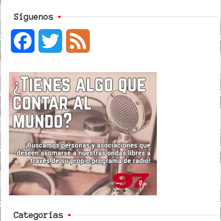
Síguenos
F
T
F
a
w
e
c
i
e
e
t
d
b
t
o
e
o
r
k
Categorías