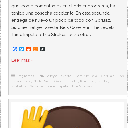
que, como comentamos en el primer programa, ha
tenido una cosecha excelente. En esta segunda
entrega de nuevo un poco de todo con Gorillaz,
Sidonie, Bettye Lavette, Nick Cave, Run The Jewels,
Tame Impala o The Strokes, entre otros.
F
T
R
M
D
a
w
e
e
i
c
i
d
n
a
Leer más »
e
t
d
e
s
b
t
i
a
p
o
e
t
m
o
o
r
e
r
Programas
Bettye Lavette
,
Dominique A
,
Gorillaz
,
Los
k
a
Estanques
,
Nick Cave
,
Owen Pallett
,
Run the jewels
,
Shibalba
,
Sidonie
,
Tame Impala
,
The Strokes