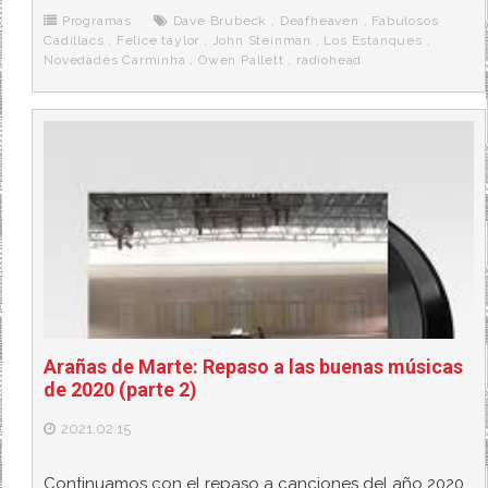
o
e
t
m
o
o
r
e
r
Programas
Dave Brubeck
,
Deafheaven
,
Fabulosos
k
a
Cadillacs
,
Felice taylor
,
John Steinman
,
Los Estanques
,
Novedades Carminha
,
Owen Pallett
,
radiohead
Arañas de Marte: Repaso a las buenas músicas
de 2020 (parte 2)
2021.02.15
Continuamos con el repaso a canciones del año 2020