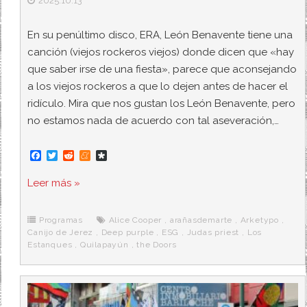
2025.10.13
En su penúltimo disco, ERA, León Benavente tiene una
canción (viejos rockeros viejos) donde dicen que «hay
que saber irse de una fiesta», parece que aconsejando
a los viejos rockeros a que lo dejen antes de hacer el
ridículo. Mira que nos gustan los León Benavente, pero
no estamos nada de acuerdo con tal aseveración,…
F
T
R
M
D
a
w
e
e
i
c
i
d
n
a
Leer más »
e
t
d
e
s
b
t
i
a
p
o
e
t
m
o
o
r
e
r
Programas
Alice Cooper
,
arañasdemarte
,
Arketypo
,
k
a
Canijo de Jerez
,
Deep purple
,
ESG
,
Judas priest
,
Los
Estanques
,
Quilapayún
,
the Doors