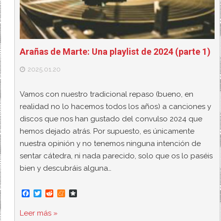
Arañas de Marte: Una playlist de 2024 (parte 1)
2025.01.20
Vamos con nuestro tradicional repaso (bueno, en
realidad no lo hacemos todos los años) a canciones y
discos que nos han gustado del convulso 2024 que
hemos dejado atrás. Por supuesto, es únicamente
nuestra opinión y no tenemos ninguna intención de
sentar cátedra, ni nada parecido, solo que os lo paséis
bien y descubráis alguna…
F
T
R
M
D
a
w
e
e
i
c
i
d
n
a
Leer más »
e
t
d
e
s