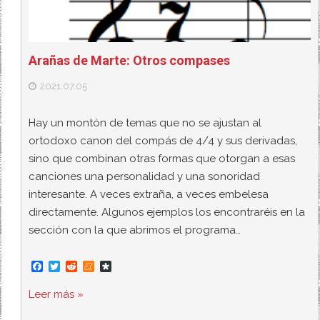
Arañas de Marte: Otros compases
2021.07.05
Hay un montón de temas que no se ajustan al
ortodoxo canon del compás de 4/4 y sus derivadas,
sino que combinan otras formas que otorgan a esas
canciones una personalidad y una sonoridad
interesante. A veces extraña, a veces embelesa
directamente. Algunos ejemplos los encontraréis en la
sección con la que abrimos el programa…
F
T
R
M
D
a
w
e
e
i
c
i
d
n
a
Leer más »
e
t
d
e
s
b
t
i
a
p