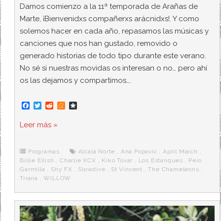
Damos comienzo a la 11ª temporada de Arañas de
Marte, ¡Bienvenidxs compañerxs arácnidxs!. Y como
solemos hacer en cada año, repasamos las músicas y
canciones que nos han gustado, removido o
generado historias de todo tipo durante este verano.
No sé si nuestras movidas os interesan o no… pero ahí
os las dejamos y compartimos….
F
T
R
M
D
a
w
e
e
i
c
i
d
n
a
Leer más »
e
t
d
e
s
b
t
i
a
p
o
e
t
m
o
o
r
e
r
Programas
Alcalá Norte
,
Ana Popovic
,
April March
,
k
a
Billie Eilish
,
Charlie XCX
,
Kiko Tovar
,
Los Estanques
,
Peio
Garmilla
,
Shy FX
,
Slowdive
,
St Vincent
,
The Chameleons
,
Triana
,
WILLOW