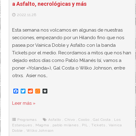
a Asfalto, necrológicas y más
2022.11.28
Esta semana nos volcamos en algunas de nuestras
secciones, empezando por un Hilando fino que nos
pasea por Vainica Doble y Asfalto con la banda
Tickets por el medio. Recordamos a mitos que nos han
dejado estos días como Pablo Milanés (sí, vamos a
poner «Yolanda»), Gal Costa o Wilko Johnson, entre
otrxs. Asier nos…
F
T
R
M
D
a
w
e
e
i
c
i
d
n
a
Leer más »
e
t
d
e
s
b
t
i
a
p
o
e
t
m
o
o
r
e
r
Programas
Asfalto
,
Chivo
,
Coolio
,
Gal Costa
,
Los
k
a
Estanques
,
Magma
,
pablo milanes
,
PIL
,
Tickets
,
Vainica
Doble
,
Wilko Johnson