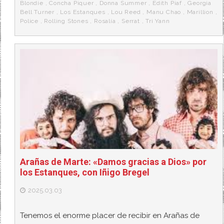
k
a
Blondie
,
Concha Piquer
,
Donna Summer
,
Edith Piaf
,
Georgia
Bell Turner
,
Los Estanques
,
Lou Reed
,
Manu Chao
,
Marillion
,
Police
,
Rolling Stones
,
Rosalía
,
Serrat
,
Tri Yann
Arañas de Marte: «Damos gracias a Dios» por
los Estanques, con Iñigo Bregel
2025.03.03
Tenemos el enorme placer de recibir en Arañas de