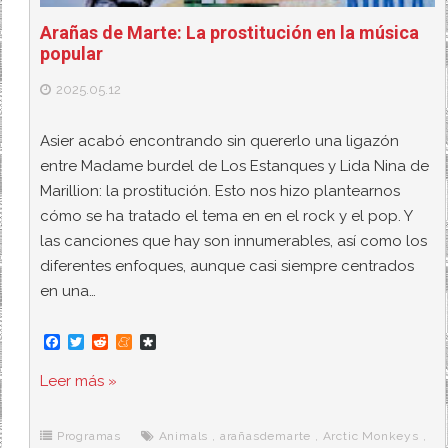
Arañas de Marte: La prostitución en la música
popular
2025.05.12
Asier acabó encontrando sin quererlo una ligazón
entre Madame burdel de Los Estanques y Lida Nina de
Marillion: la prostitución. Esto nos hizo plantearnos
cómo se ha tratado el tema en en el rock y el pop. Y
las canciones que hay son innumerables, así como los
diferentes enfoques, aunque casi siempre centrados
en una…
F
T
R
M
D
a
w
e
e
i
c
i
d
n
a
Leer más »
e
t
d
e
s
b
t
i
a
p
o
e
t
m
o
o
r
e
r
Programas
Animals
,
arañasdemarte
,
Arctic Monkeys
,