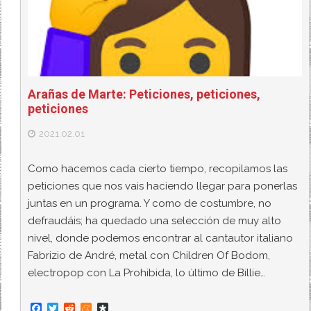
Arañas de Marte: Peticiones, peticiones,
peticiones
2021.02.01
Como hacemos cada cierto tiempo, recopilamos las
peticiones que nos vais haciendo llegar para ponerlas
juntas en un programa. Y como de costumbre, no
defraudáis; ha quedado una selección de muy alto
nivel, donde podemos encontrar al cantautor italiano
Fabrizio de André, metal con Children Of Bodom,
electropop con La Prohibida, lo último de Billie…
F
T
R
M
D