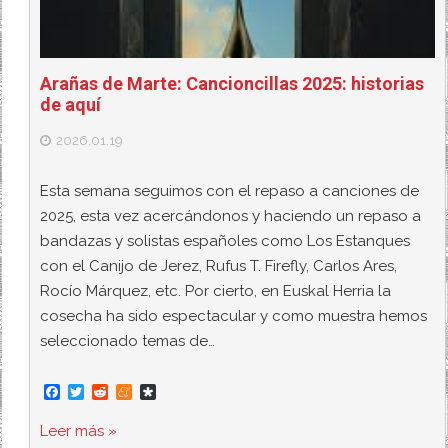
Arañas de Marte: Cancioncillas 2025: historias
de aquí
2026.01.19
Esta semana seguimos con el repaso a canciones de
2025, esta vez acercándonos y haciendo un repaso a
bandazas y solistas españoles como Los Estanques
con el Canijo de Jerez, Rufus T. Firefly, Carlos Ares,
Rocío Márquez, etc. Por cierto, en Euskal Herria la
cosecha ha sido espectacular y como muestra hemos
seleccionado temas de…
F
T
R
M
D
a
w
e
e
i
c
i
d
n
a
Leer más »
e
t
d
e
s