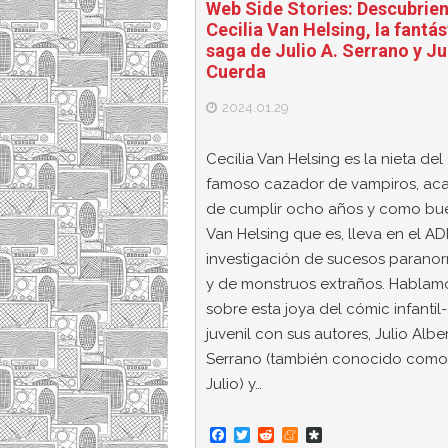
Web Side Stories: Descubrie
Cecilia Van Helsing, la fantás
saga de Julio A. Serrano y J
Cuerda
2024.01.29
Cecilia Van Helsing es la nieta del
famoso cazador de vampiros, ac
de cumplir ocho años y como bu
Van Helsing que es, lleva en el AD
investigación de sucesos parano
y de monstruos extraños. Hablam
sobre esta joya del cómic infantil-
juvenil con sus autores, Julio Albe
Serrano (también conocido com
Julio) y…
F
T
R
M
D