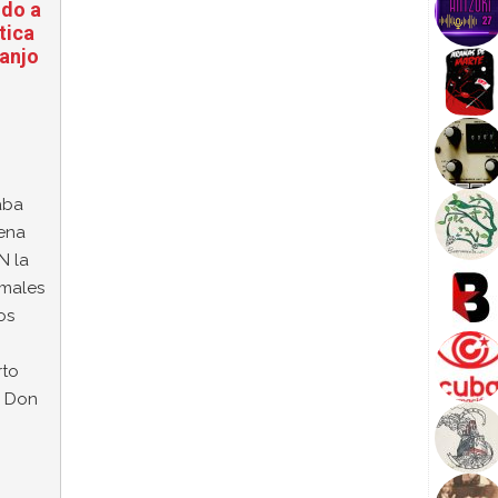
ndo a
tica
uanjo
aba
ena
N la
rmales
os
rto
o Don