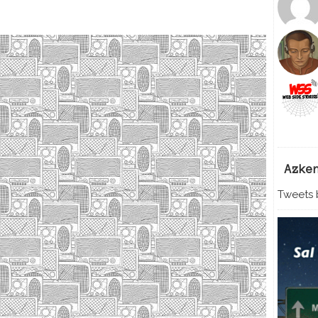
Azke
Tweets b