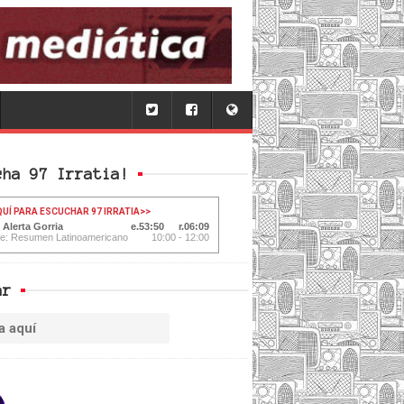
cha 97 Irratia!
QUÍ PARA ESCUCHAR 97 IRRATIA
>>
 Alerta Gorria
53:51
06:08
te: Resumen Latinoamericano
10:00 - 12:00
ar