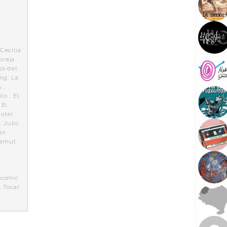
Cecilia
oreja
so del
ing: La
s
,
lio
,
El
,
El
otel
,
Julio
an
amut
,
 comic
,
Tocar