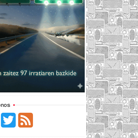
enos
F
T
F
a
w
e