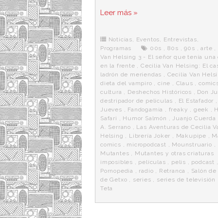
a
w
e
e
i
c
i
d
n
a
Leer más »
e
t
d
e
s
b
t
i
a
p
o
e
t
m
o
o
r
e
r
Noticias
,
Eventos
,
Entrevistas
,
k
a
Programas
00s
,
80s
,
90s
,
arte
,
Van Helsing 3 - El señor que tenía una 
en la frente
,
Cecilia Van Helsing: El ca
ladrón de meriendas
,
Cecilia Van Hels
dieta del vampiro
,
cine
,
Claus
,
comic
cultura
,
Deshechos Históricos
,
Don Ju
destripador de películas
,
El Estafador
Jueves
,
Fandogamia
,
freaky
,
geek
,
H
Safari
,
Humor Salmón
,
Juanjo Cuerda
A. Serrano
,
Las Aventuras de Cecilia V
Helsing
,
Librería Joker
,
Makupipe
,
M
comics
,
micropodcast
,
Mounstruario
,
Mutantes
,
Mutantes y otras criaturas
imposibles
,
películas
,
pelis
,
podcast
Pornopedia
,
radio
,
Retranca
,
Salón de
de Getxo
,
series
,
series de televisión
Teta