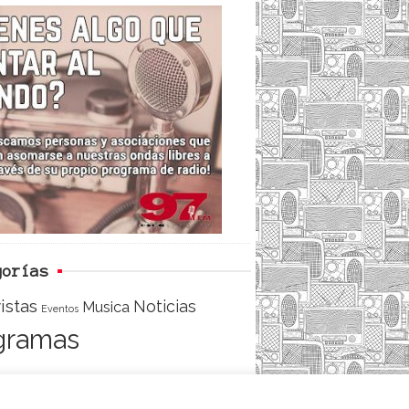
c
i
e
e
t
d
b
t
o
e
o
r
k
gorías
istas
Noticias
Musica
Eventos
gramas
ACCESO