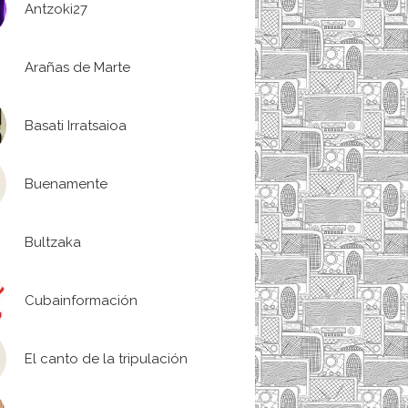
Antzoki27
Arañas de Marte
Basati Irratsaioa
Buenamente
Bultzaka
Cubainformación
El canto de la tripulación