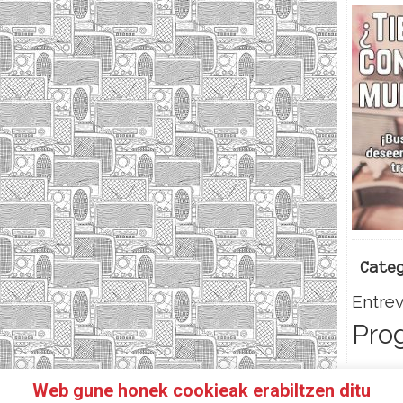
Cate
Entrev
Pro
Web gune honek cookieak erabiltzen ditu
HAZTE SOCI@!
FACEBOOK
TWITTER
CONTACTO