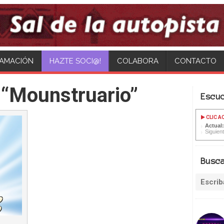
AMACIÓN
COLABORA
CONTACTO
 “Mounstruario”
Escu
CLIC A
Actual:
Siguien
Busc