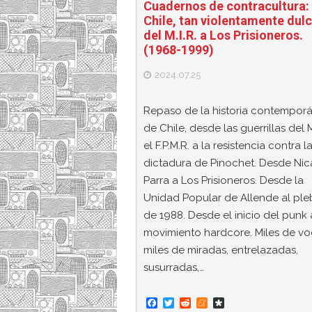
Cuadernos de contracultura:
Chile, tan violentamente dulc
del M.I.R. a Los Prisioneros.
(1968-1999)
2024.07.25
Repaso de la historia contempor
de Chile, desde las guerrillas del M
el F.P.M.R. a la resistencia contra l
dictadura de Pinochet. Desde Nic
Parra a Los Prisioneros. Desde la
Unidad Popular de Allende al pleb
de 1988. Desde el inicio del punk 
movimiento hardcore. Miles de vo
miles de miradas, entrelazadas,
susurradas,…
F
T
R
M
D