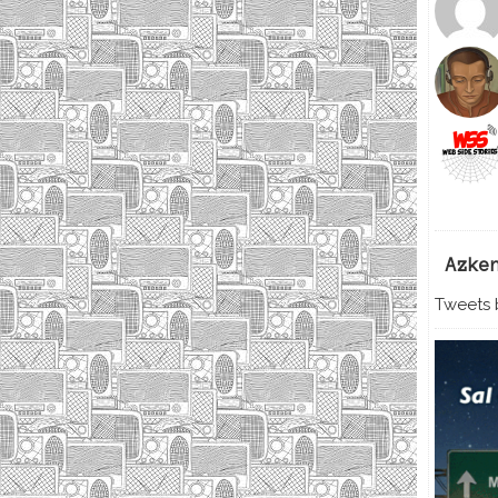
Azke
Tweets b