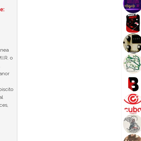
e:
ánea
.I.R. o
a
anor
iscito
al
ces,