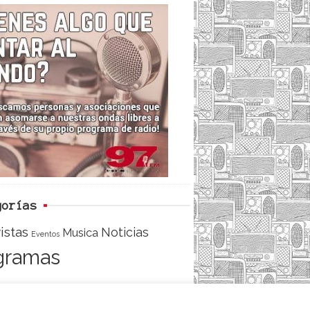
c
i
e
e
t
d
b
t
o
e
o
r
k
gorías
istas
Noticias
Musica
Eventos
gramas
ACCESO