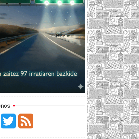
enos
F
T
F
a
w
e