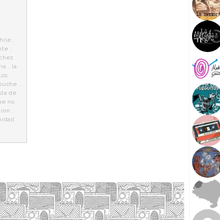
hile
,
nte
,
echez
na
,
la
Los
puche
,
sta de
ue no
cion
,
nidad