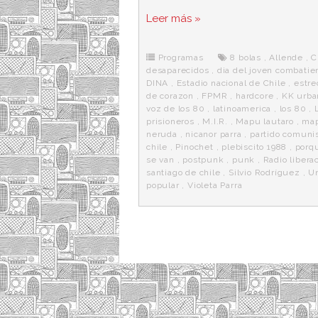
a
w
e
e
i
c
i
d
n
a
Leer más »
e
t
d
e
s
b
t
i
a
p
o
e
t
m
o
o
r
e
r
Programas
8 bolas
,
Allende
,
C
k
a
desaparecidos
,
dia del joven combatie
DINA
,
Estadio nacional de Chile
,
estr
de corazon
,
FPMR
,
hardcore
,
KK urba
voz de los 80
,
latinoamerica
,
los 80
,
prisioneros
,
M.I.R.
,
Mapu lautaro
,
ma
neruda
,
nicanor parra
,
partido comuni
chile
,
Pinochet
,
plebiscito 1988
,
porq
se van
,
postpunk
,
punk
,
Radio libera
santiago de chile
,
Silvio Rodríguez
,
U
popular
,
Violeta Parra