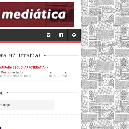
cha 97 Irratia!
QUÍ PARA ESCUCHAR 97 IRRATIA
>>
: Desconectado
te: El aprendiz de buho
18:00 - 19:00
ar