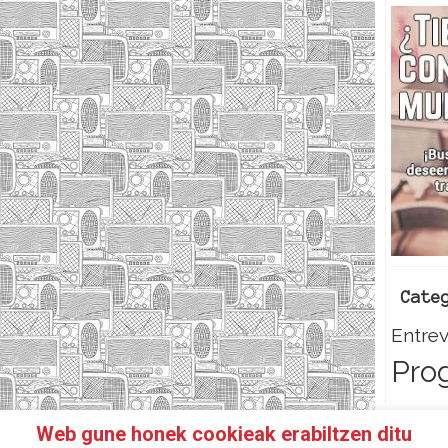
Cate
Entrev
Pro
Web gune honek cookieak erabiltzen ditu
HAZTE SOCI@!
FACEBOOK
TWITTER
CONTACTO