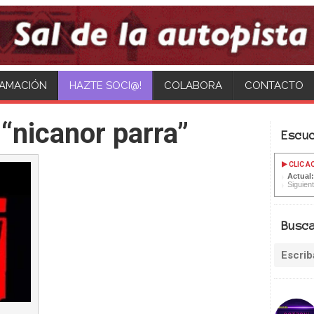
AMACIÓN
HAZTE SOCI@!
COLABORA
CONTACTO
“nicanor parra”
Escu
CLIC A
Actual
Siguien
Busc