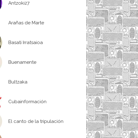
Antzoki27
Arañas de Marte
Basati Irratsaioa
Buenamente
Bultzaka
Cubainformación
El canto de la tripulación