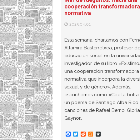
cooperación transformadora
normativa
2025.04.01
Esta semana, charlamos con Fer
Altamira Basterretxea, profesor d
educación social en la universida
investigador, de su libro «Existimo
una cooperación transformadora
normativa que incorpora la diver
sexual y de género». Además,
escuchamos como «Cae la bolsa»
un poema de Santiago Alba Rico, 
canciones de Rafael Berrio, Gloria
Gaynor…
F
T
R
M
D
a
w
e
e
i