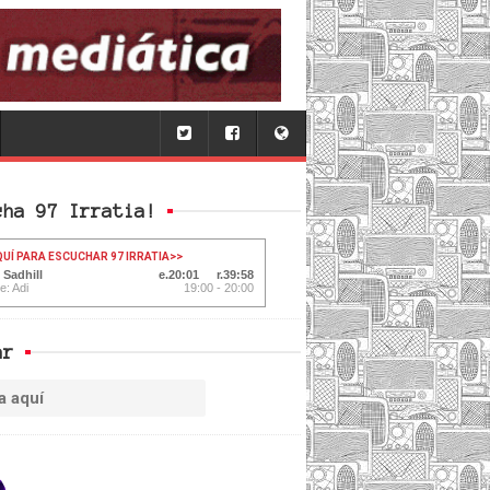
cha 97 Irratia!
QUÍ PARA ESCUCHAR 97 IRRATIA
>>
 Sadhill
20:02
39:57
e: Adi
19:00 - 20:00
ar