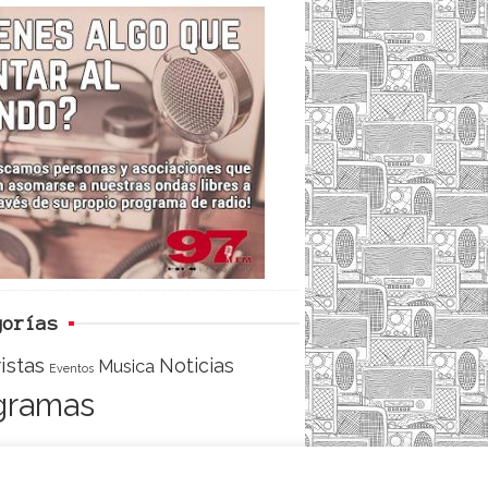
c
i
e
e
t
d
b
t
o
e
o
r
k
gorías
istas
Noticias
Musica
Eventos
gramas
ACCESO