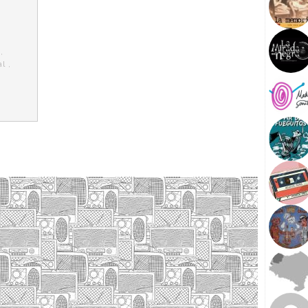
,
al
,