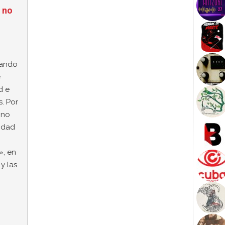
 no
nando
e
d e
s. Por
 no
sidad
, en
y las