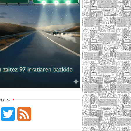
enos
F
T
F
a
w
e