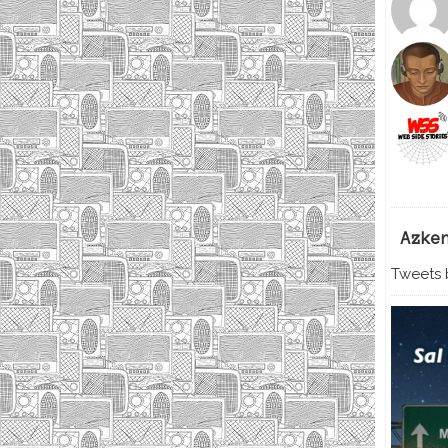
Azke
Tweets b