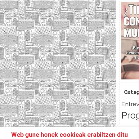
Cate
Entrev
Pro
Web gune honek cookieak erabiltzen ditu
HAZTE SOCI@!
FACEBOOK
TWITTER
CONTACTO