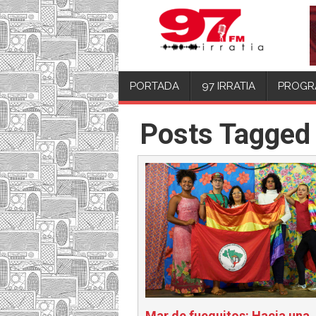
PORTADA
97 IRRATIA
PROGR
Posts Tagged 
Mar de fueguitos: Hacia una