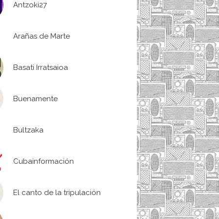
Antzoki27
Arañas de Marte
Basati Irratsaioa
Buenamente
Bultzaka
Cubainformación
El canto de la tripulación