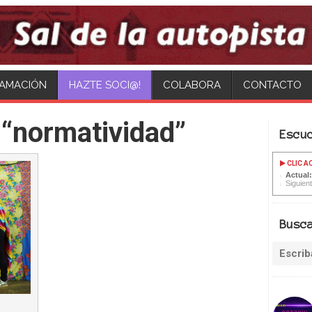
AMACIÓN
COLABORA
CONTACTO
“normatividad”
Escu
CLIC A
Actual:
Siguient
Busc