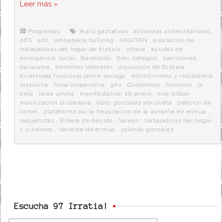
c
i
d
n
a
Leer más »
e
t
d
e
s
b
t
i
a
p
o
e
t
m
o
o
r
e
r
Programas
7katu gaztetxea
,
activistas antimilitaristas
,
k
a
AES
,
aitz
,
amoebieta bullying
,
ARGITAN
,
asociacion de
trabajadoras del hogar de bizkaia
,
athele
,
ayudas de
emergencia social
,
Barakaldo
,
Beni betegon
,
berriotxoak
,
darucama
,
derechos laborales
,
diputación de Bizkaia
,
diversidad funcional janire zarraga
,
estractivismo y resistencia
mapuche
,
falsa cooperativa
,
gks
,
Gordofobia
,
hardcore
,
la
kelo
,
lorea urreta
,
manifestacion 28 enero
,
moc bilbao
,
movilización ciudadana
,
olatz gonzalez abrisketa
,
peticion de
carcel
,
plataforma por la finalización de la variante en ermua
,
raquetistas
,
Ribera de deusto
,
Sarean
,
trabajadoras del hogar
y cuidados
,
Variante de ermua
,
yolanda gonzalez
Escucha 97 Irratia!