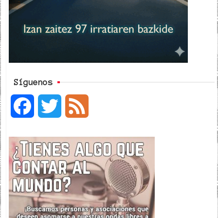
Síguenos
F
T
F
a
w
e
c
i
e
e
t
d
b
t