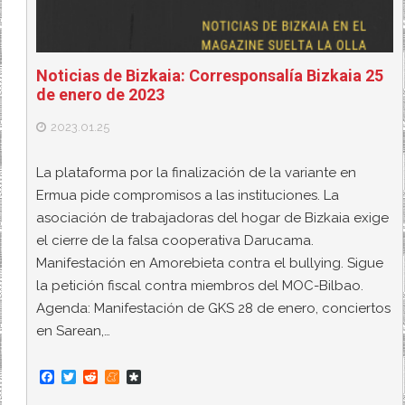
Noticias de Bizkaia: Corresponsalía Bizkaia 25
de enero de 2023
2023.01.25
La plataforma por la finalización de la variante en
Ermua pide compromisos a las instituciones. La
asociación de trabajadoras del hogar de Bizkaia exige
el cierre de la falsa cooperativa Darucama.
Manifestación en Amorebieta contra el bullying. Sigue
la petición fiscal contra miembros del MOC-Bilbao.
Agenda: Manifestación de GKS 28 de enero, conciertos
en Sarean,…
F
T
R
M
D
a
w
e
e
i