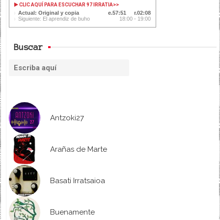
CLIC AQUÍ PARA ESCUCHAR 97 IRRATIA
>>
Actual: Original y copia
57:51
02:08
Siguiente: El aprendiz de buho
18:00 - 19:00
Buscar
Antzoki27
Arañas de Marte
Basati Irratsaioa
Buenamente