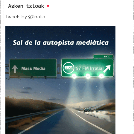
Azken txioak
Tweets by 97irratia