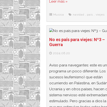
Leer más »
e
t
d
e
s
b
t
i
a
p
o
e
t
m
o
o
r
e
r
Musica
navidad
,
país
,
viejes
k
a
No es país para viejes: Nº3 –
Guerra
2024.08.20
Aviso para navegantes: este es un
programa un poco diferente. Los
sucesos (eufemismo) que están
ocurriendo en Palestina, en Sudán
Ucrania y en otros países, hacen 
sistema nervioso esté extremada
estimulado. Pero gracias a dios la