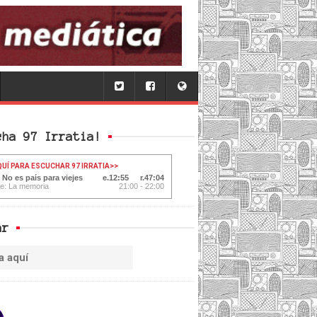
cha 97 Irratia!
QUÍ PARA ESCUCHAR 97 IRRATIA
>>
 No es país para viejes
12:56
47:03
te: La memoria
21:00 - 22:00
ar