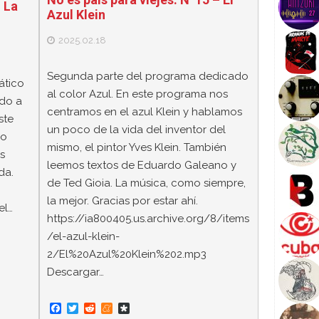
– La
Azul Klein
2025.02.18
Segunda parte del programa dedicado
ático
al color Azul. En este programa nos
ado a
centramos en el azul Klein y hablamos
ste
un poco de la vida del inventor del
po
mismo, el pintor Yves Klein. También
s
leemos textos de Eduardo Galeano y
da.
de Ted Gioia. La música, como siempre,
la mejor. Gracias por estar ahí.
el…
https://ia800405.us.archive.org/8/items
/el-azul-klein-
2/El%20Azul%20Klein%202.mp3
Descargar…
F
T
R
M
D