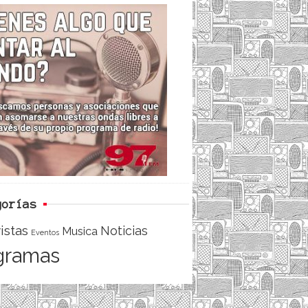
c
i
e
e
t
d
b
t
o
e
o
r
k
gorías
istas
Noticias
Musica
Eventos
gramas