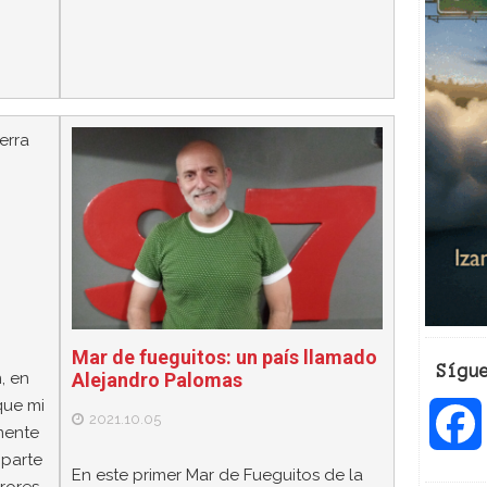
Mar de fueguitos: un país llamado
Sígu
, en
Alejandro Palomas
que mi
2021.10.05
mente
 parte
En este primer Mar de Fueguitos de la