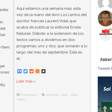
Aquí estamos una semana más, esta
dades
vez de la mano del libro Los Lentos del
escritor francés Laurent Vidal que
Un
acaba de publicar la editorial Errata
del
Naturae. Debido a la extensión de los
las
textos vamos a dividirnos en dos
programas, uno y dos, que sonarán a lo
7/item
largo del mes de septiembre. Éste es
el…
Azke
gar
Tweets b
F
T
R
M
D
iones:
a
w
e
e
i
c
i
d
n
a
Leer más »
e
t
d
e
s
lly
b
t
i
a
p
o
e
t
m
o
o
r
e
r
Programas
lentitud
,
país
,
vidal
,
k
a
viejes