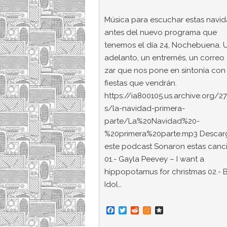
Música para escuchar estas navi
antes del nuevo programa que
tenemos el día 24, Nochebuena. 
adelanto, un entremés, un correo 
zar que nos pone en sintonía con 
fiestas que vendrán.
https://ia800105.us.archive.org/2
s/la-navidad-primera-
parte/La%20Navidad%20-
%20primera%20parte.mp3 Descar
este podcast Sonaron estas canc
01.- Gayla Peevey – I want a
hippopotamus for christmas 02.- Bi
Idol…
F
T
R
M
D
a
w
e
e
i
c
i
d
n
a