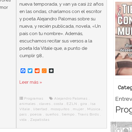
rores
nueva temporada, y van ya casi 22 años
amor
en las ondas, charlamos con el escritor
y poeta Alejandro Palomas sobre su
nueva, y recién publicada, novela, «Un
país con tu nombre». Además,
escuchamos recitar sus versos a la
poeta Ida Vitale que, a punto de
cumplir 98…
F
T
R
M
D
a
w
e
e
i
c
i
d
n
a
Leer más »
e
t
d
e
s
Cate
b
t
i
a
p
o
e
t
m
o
Entrev
o
r
e
r
Programas
Alejandro Palomas
,
k
a
animales
,
claves
,
costa
,
EZLN
,
gira
,
Isa
Pro
Vitale
,
libertad
,
mosquitos
,
mujer
,
Música
,
país
,
poesia
,
sueños
,
tiempo
,
Travis Birds
,
vida
,
Zapatistas