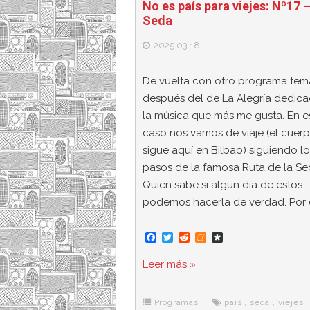
No es país para viejes: Nº17 
Seda
2025.03.18
De vuelta con otro programa tem
después del de La Alegría dedic
la música que más me gusta. En e
caso nos vamos de viaje (el cuer
sigue aquí en Bilbao) siguiendo lo
pasos de la famosa Ruta de la Se
Quíen sabe si algún día de estos
podemos hacerla de verdad. Por 
F
T
R
M
D
a
w
e
e
i
c
i
d
n
a
Leer más »
e
t
d
e
s
b
t
i
a
p
o
e
t
m
o
o
r
e
r
Programas
país
,
seda
,
viejes