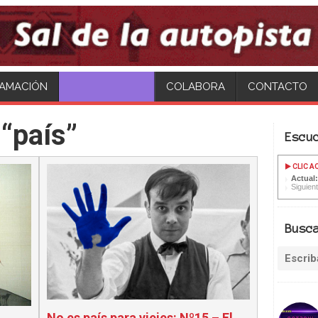
AMACIÓN
HAZTE SOCI@!
COLABORA
CONTACTO
“país”
Escu
CLIC A
Actual:
Siguien
Busc
No es país para viejes: Nº15 – El