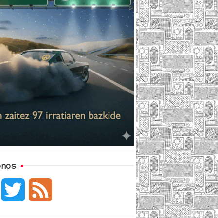
enos
F
T
F
a
w
e