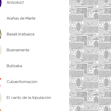
Antzoki27
Arañas de Marte
Basati Irratsaioa
Buenamente
Bultzaka
Cubainformación
El canto de la tripulación