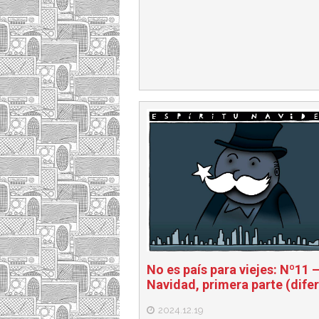
k
a
No es país para viejes: Nº11 
Navidad, primera parte (dife
2024.12.19