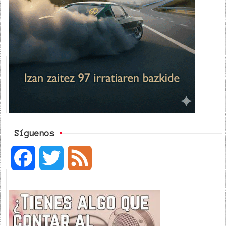
Síguenos
F
T
F
a
w
e
c
i
e