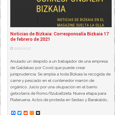
Noticias de Bizkaia: Corresponsalía Bizkaia 17
de febrero de 2021
2021.02.17
Anulado un despido a un trabajador de una empresa
de Galdakao por Covid que puede crear
jurisprudencia. Se amplia a toda Bizkaia la recogida de
carne y pescado en el contenedor marrón de
orgánico. Juicio por una okupación en el barrio
getxotarra de Romo/Itzubaltzeta. Nueva etapa para
Plateruena. Actos de protesta en Sestao y Barakaldo…
F
T
R
M
D