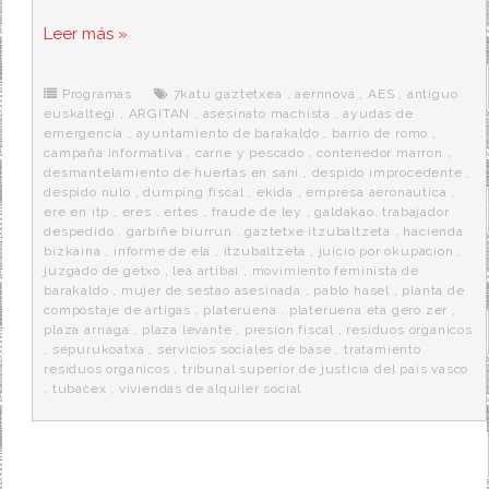
a
w
e
e
i
c
i
d
n
a
Leer más »
e
t
d
e
s
b
t
i
a
p
o
e
t
m
o
o
r
e
r
Programas
7katu gaztetxea
,
aernnova
,
AES
,
antiguo
k
a
euskaltegi
,
ARGITAN
,
asesinato machista
,
ayudas de
emergencia
,
ayuntamiento de barakaldo
,
barrio de romo
,
campaña informativa
,
carne y pescado
,
contenedor marron
,
desmantelamiento de huertas en sani
,
despido improcedente
,
despido nulo
,
dumping fiscal
,
ekida
,
empresa aeronautica
,
ere en itp
,
eres
,
ertes
,
fraude de ley
,
galdakao. trabajador
despedido
,
garbiñe biurrun
,
gaztetxe itzubaltzeta
,
hacienda
bizkaina
,
informe de ela
,
itzubaltzeta
,
juicio por okupacion
,
juzgado de getxo
,
lea artibai
,
movimiento feminista de
barakaldo
,
mujer de sestao asesinada
,
pablo hasel
,
planta de
compostaje de artigas
,
plateruena
,
plateruena eta gero zer
,
plaza arriaga
,
plaza levante
,
presion fiscal
,
residuos organicos
,
sepurukoatxa
,
servicios sociales de base
,
tratamiento
residuos organicos
,
tribunal superior de justicia del pais vasco
,
tubacex
,
viviendas de alquiler social