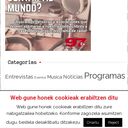
e
t
d
b
t
o
e
o
r
k
Categorías
Programas
Entrevistas
Noticias
Musica
Eventos
Web gune honek cookieak erabiltzen ditu
INICIO
HAZTE SOCI@!
FACEBOOK
Web gune honek cookieak erabiltzen ditu zure
TWITTER
CONTACTO
ACCESO
nabigatzailea hobetzeko. Konforme zagozela asumitzen
2018 Gure eduki guztiak Creative Commons
dugu, bestela desaktibatu ditzakezu.
Onartu
Reject
Aitortu 4.0 Nazioartekoa Baimen baten mende