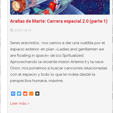
Arañas de Marte: Carrera espacial 2.0 (parte 1)
2026.04.27
Seres arácnidos… nos vamos a dar una vueltita por el
espacio exterior, en plan «Ladies and gentlemen we
are floating in space» de los Spritualized.
Aprovechando la reciente misión Artemis II y la nave
Orion, nos ponemos a buscar canciones relacionadas
con el espacio y todo lo que le rodea desde la
perspectiva humana, máxime…
F
T
R
M
D
a
w
e
e
i
c
i
d
n
a
Leer más »
e
t
d
e
s
b
t
i
a
p