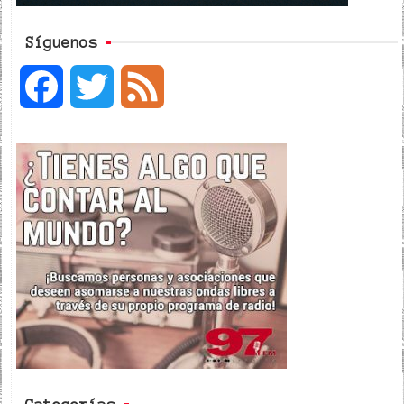
Síguenos
F
T
F
a
w
e
c
i
e
e
t
d
b
t
o
e
o
r
k