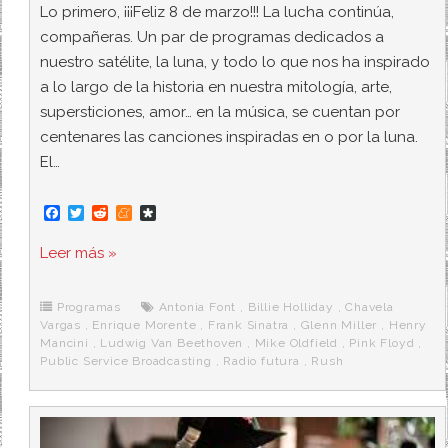
Lo primero, ¡¡¡Feliz 8 de marzo!!! La lucha continúa,
compañeras. Un par de programas dedicados a
nuestro satélite, la luna, y todo lo que nos ha inspirado
a lo largo de la historia en nuestra mitología, arte,
supersticiones, amor… en la música, se cuentan por
centenares las canciones inspiradas en o por la luna.
El…
F
T
R
M
D
a
w
e
e
i
c
i
d
n
a
Leer más »
e
t
d
e
s
b
t
i
a
p
o
e
t
m
o
o
r
e
r
Programas
Antonia Font
,
Billie Holliday
,
Chavela
k
a
Vargas
,
Enrique Morente
,
Frank Sinatra
,
Glenn Miller
,
Henry
Mancini
,
Ludwig Van Beethoven
,
Mike Oldfield
,
Pink Floyd
,
Public Service Broadcasting
,
Radio futura
,
Rush