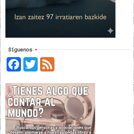
Síguenos
F
T
F
a
w
e
c
i
e
e
t
d
b
t