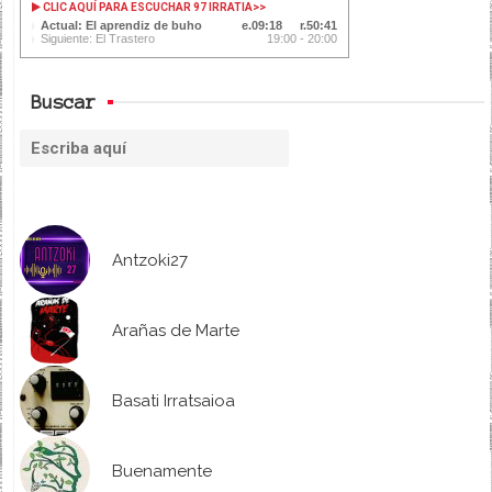
CLIC AQUÍ PARA ESCUCHAR 97 IRRATIA
>>
Actual: El aprendiz de buho
09:19
50:40
Siguiente: El Trastero
19:00 - 20:00
Buscar
Antzoki27
Arañas de Marte
Basati Irratsaioa
Buenamente