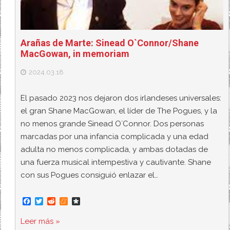
Arañas de Marte: Sinead O`Connor/Shane
MacGowan, in memoriam
2024.03.18
El pasado 2023 nos dejaron dos irlandeses universales:
el gran Shane MacGowan, el líder de The Pogues, y la
no menos grande Sinead O`Connor. Dos personas
marcadas por una infancia complicada y una edad
adulta no menos complicada, y ambas dotadas de
una fuerza musical intempestiva y cautivante. Shane
con sus Pogues consiguió enlazar el…
F
T
R
M
D
a
w
e
e
i
c
i
d
n
a
Leer más »
e
t
d
e
s