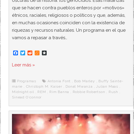
oscuras de la historia: los genocidios. Esas matanzas
que se hacen contra pueblos enteros por «motivos»
étnicos, raciales, religiosos o políticos y que, además,
en muchas ocasiones coinciden con la existencia de
riquezas y recursos naturales. Un programa en el que
vamos a repasar a través…
F
T
R
M
D
a
w
e
e
i
c
i
d
n
a
Leer más »
e
t
d
e
s
b
t
i
a
p
o
e
t
m
o
o
r
e
r
Programas
Antonia Font
,
Bob Marley
,
Buffy Sainte-
k
a
marie
,
Christoph M. Kaiser
,
Donat Mwanza
,
Julian Maas
,
Midnight oil
,
REM
,
Rim Banna
,
Robbie Robertson
,
Rush
,
Sinead O`connor