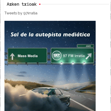
Azken txioak
Tweets by 97irratia