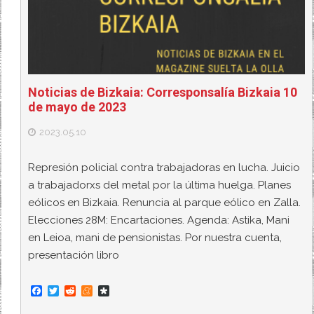
Noticias de Bizkaia: Corresponsalía Bizkaia 10
de mayo de 2023
2023.05.10
Represión policial contra trabajadoras en lucha. Juicio
a trabajadorxs del metal por la última huelga. Planes
eólicos en Bizkaia. Renuncia al parque eólico en Zalla.
Elecciones 28M: Encartaciones. Agenda: Astika, Mani
en Leioa, mani de pensionistas. Por nuestra cuenta,
presentación libro
F
T
R
M
D
a
w
e
e
i
c
i
d
n
a