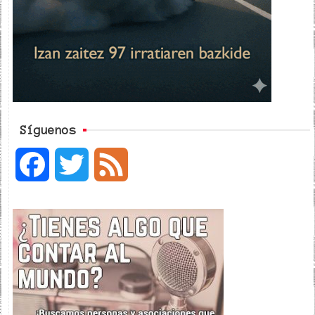
Síguenos
F
T
F
a
w
e
c
i
e
e
t
d
b
t