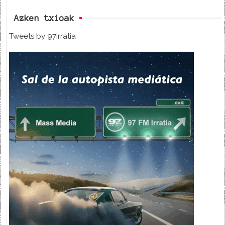
Azken txioak
Tweets by 97irratia