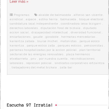
Leer más »
e
t
d
e
s
b
t
i
a
p
o
e
t
m
o
o
r
e
r
Programas
alcalde de balmaseda
,
alfonso san vicente
,
k
a
asindical
,
aspace
,
astika herria
,
balmaseda
,
bloque electoral
,
candidatura local independiente
,
coordinadora leioa bizigarri
,
derechos laborales
,
diputación foral de bizkaia
,
diputado
accion social
,
discapacidad intelectual
,
diversidad funcional
,
encartaciones
,
gaude
,
gorabide
,
hermanas mercedarias
,
karrantza zabala
,
louise michel
,
matonistas
,
parque eolico
karrantza
,
parque eolico zalla
,
parques eolicos
,
pensionistas
,
personas hospitalizadas por la accion policial
,
plan territorial
sectorial de las energias renovables
,
plaza hermanos
etxebarrieta
,
pnv
,
por nuestra cuenta
,
reivindicaciones
laborales
,
represion policial
,
sindicatos corporativos ertzaintza
,
trabajadores del metal bizkaia
,
zalla bai
Escucha 97 Irratia!