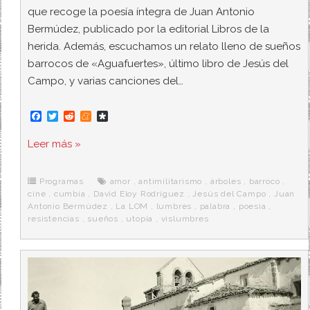
que recoge la poesía íntegra de Juan Antonio
Bermúdez, publicado por la editorial Libros de la
herida. Además, escuchamos un relato lleno de sueños
barrocos de «Aguafuertes», último libro de Jesús del
Campo, y varias canciones del…
F
T
R
M
D
a
w
e
e
i
c
i
d
n
a
Leer más »
e
t
d
e
s
b
t
i
a
p
o
e
t
m
o
o
r
e
r
Programas
amor
,
antimilitarismo
,
árboles
,
barroco
,
k
a
cine
,
cumbia
,
David Eloy Rodríguez
,
Jesús del Campo
,
Juan
Antonio Bermúdez
,
La LOM
,
lumbres
,
palabra
,
poesia
,
resistencias
,
sueños
,
utopía
,
vislumbres