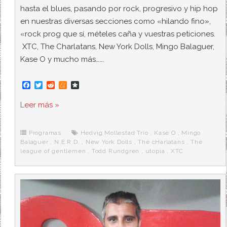
hasta el blues, pasando por rock, progresivo y hip hop
en nuestras diversas secciones como «hilando fino»,
«rock prog que sí, mételes caña y vuestras peticiones.
XTC, The Charlatans, New York Dolls, Mingo Balaguer,
Kase O y mucho más…….
F
T
R
M
D
a
w
e
e
i
c
i
d
n
a
Leer más »
e
t
d
e
s
b
t
i
a
p
o
e
t
m
o
o
r
e
r
Programas
Hedvig Mollestad Trio
,
Kase O
,
Mingo
k
a
Balaguer
,
N.E.R.D.
,
New York Dolls
,
The cHarlatans
,
The
league of gentlemen
,
Todd Rundgren
,
utopía
,
XTC