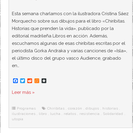
Esta semana charlamos con la ilustradora Cristina Sáez
Morquecho sobre sus dibujos para el libro «Chiribitas.
Historias que prenden la vida», publicado por la
editorial madrileña Libros en acción. Además,
escuchamos algunas de esas chiribitas escritas por el
periodista Gorka Andraka y varias canciones de «Isla»,
el último disco del grupo vasco Audience, grabado
en…
F
T
R
M
D
a
w
e
e
i
c
i
d
n
a
Leer más »
e
t
d
e
s
b
t
i
a
p
o
e
t
m
o
o
r
e
r
Programas
Chiribitas
,
corazón
,
dibujos
,
historias
,
k
a
ilustraciones
,
libro
,
lucha
,
relatos
,
resistencia
,
Solidaridad
,
utopía