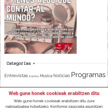
c
i
e
e
t
d
b
t
o
e
o
r
k
Categorías
Programas
Entrevistas
Noticias
Musica
Eventos
Web gune honek cookieak erabiltzen ditu
INICIO
HAZTE SOCI@!
FACEBOOK
Web gune honek cookieak erabiltzen ditu zure
TWITTER
CONTACTO
ACCESO
nabigatzailea hobetzeko. Konforme zagozela asumitzen