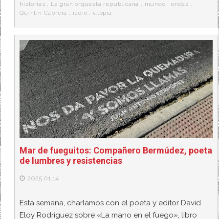
k
a
historias
,
La gran orquesta republicana
,
mundo
,
ondas
,
Quintín Cabrera
,
radio
,
utopía
Mar de fueguitos: Compañero Bermúdez, poeta
de lumbres y resistencias
2025.01.14
Esta semana, charlamos con el poeta y editor David
Eloy Rodríguez sobre «La mano en el fuego», libro