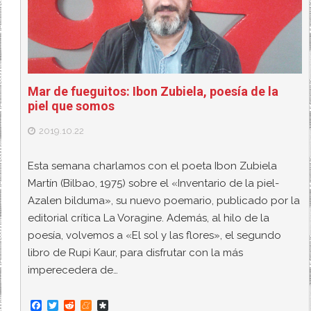
Mar de fueguitos: Ibon Zubiela, poesía de la
piel que somos
2019.10.22
Esta semana charlamos con el poeta Ibon Zubiela
Martín (Bilbao, 1975) sobre el «Inventario de la piel-
Azalen bilduma», su nuevo poemario, publicado por la
editorial crítica La Voragine. Además, al hilo de la
poesía, volvemos a «El sol y las flores», el segundo
libro de Rupi Kaur, para disfrutar con la más
imperecedera de…
F
T
R
M
D