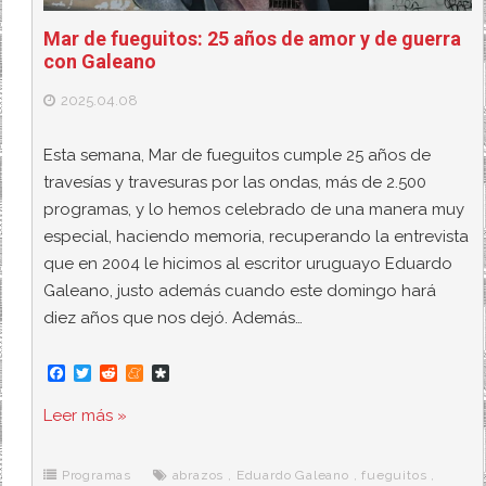
Mar de fueguitos: 25 años de amor y de guerra
con Galeano
2025.04.08
Esta semana, Mar de fueguitos cumple 25 años de
travesías y travesuras por las ondas, más de 2.500
programas, y lo hemos celebrado de una manera muy
especial, haciendo memoria, recuperando la entrevista
que en 2004 le hicimos al escritor uruguayo Eduardo
Galeano, justo además cuando este domingo hará
diez años que nos dejó. Además…
F
T
R
M
D
a
w
e
e
i
c
i
d
n
a
Leer más »
e
t
d
e
s
b
t
i
a
p
o
e
t
m
o
o
r
e
r
Programas
abrazos
,
Eduardo Galeano
,
fueguitos
,