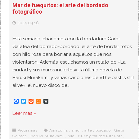
Mar de fueguitos: el arte del bordado
fotográfico
2024.04.16
Esta semana, charlamos con la bordadora Garbi
Galatea del borrado-bordado, el arte de bordar fotos
con hilo rosa para borrar a aquellos que nos
violentaron. Además, escuchamos un relato de «La
ciudad y sus muros inciertos», la última novela de
Haruki Murakami, y varias canciones de «The past is still
alive», el nuevo disco de…
F
T
R
M
D
a
w
e
e
i
c
i
d
n
a
Leer más »
e
t
d
e
s
b
t
i
a
p
o
e
t
m
o
o
r
e
r
Programas
Amazonía
,
amor
,
arte
,
bordado
,
Garbi
k
a
Galatea
,
Haruki Murakami
,
hilo
,
Hurray for the Riff Raff
,