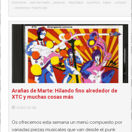
nombrar
,
patriarcado
,
poesia
,
realidad
,
sueños
,
tejer
,
utopía
,
violencia machista
Arañas de Marte: Hilando fino alrededor de
XTC y muchas cosas más
2020.10.19
Os ofrecemos esta semana un menú compuesto por
variadas piezas musicales que van desde el punk