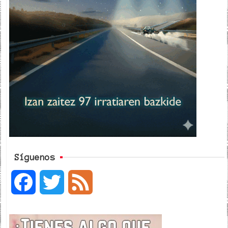
Síguenos
F
T
F
a
w
e