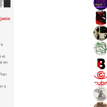
 junio
ra
 el
al en
Plan
an a