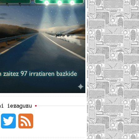
ai iezaguzu
F
T
F
a
w
e