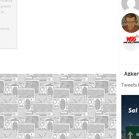
 nueva
agrado
ala
,
O
,
ueros
,
Azke
Tweets b