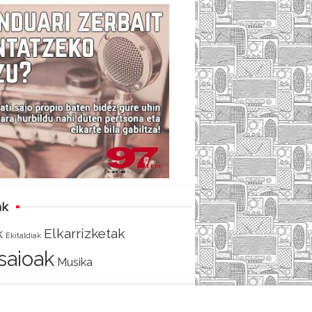
c
i
e
e
t
d
b
t
o
e
o
r
k
ak
Elkarrizketak
k
Ekitaldiak
tsaioak
Musika
AKO
SARRERA