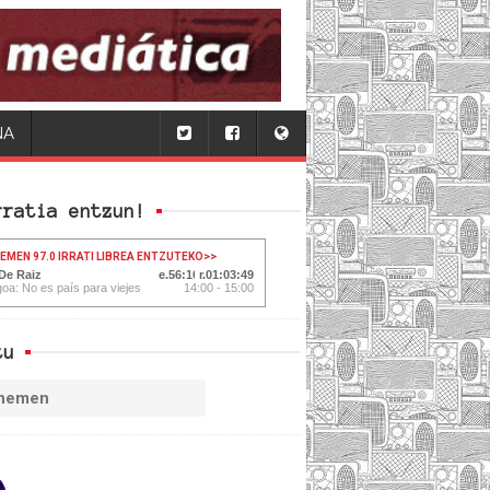
NA
rratia entzun!
HEMEN 97.0 IRRATI LIBREA ENTZUTEKO
>>
 De Raiz
56:11
01:03:48
oa: No es país para viejes
14:00 - 15:00
tu