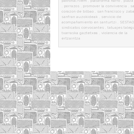
patronal fvem
,
plataforma harro
,
plaza
,
porrazos
,
promover la convivencia
,
s
corazon de bilbao
,
san francisco y zab
sanfran auzokideak
,
servicio de
acompañamiento en santurtzi
,
SESTA
sindicatos convocantes
,
tatuajes taleg
txarraska gaztetxea
,
violencia de la
ertzaintza