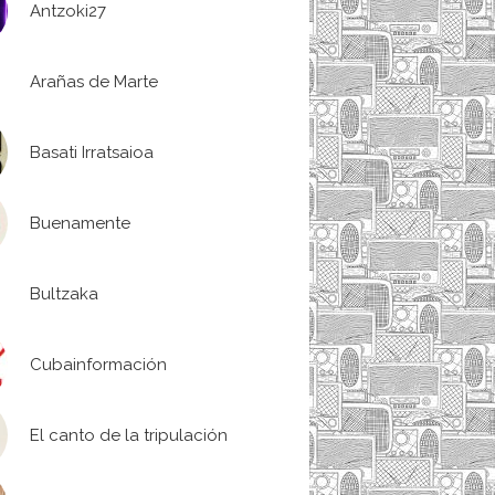
Antzoki27
Arañas de Marte
Basati Irratsaioa
Buenamente
Bultzaka
Cubainformación
El canto de la tripulación