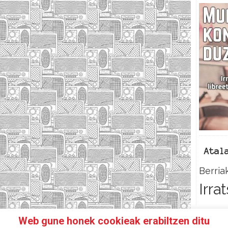
Atal
Berria
Irra
Web gune honek cookieak erabiltzen ditu
N IRRATIKIDE!
FACEBOOK
TWITTER
HARREMANETAR