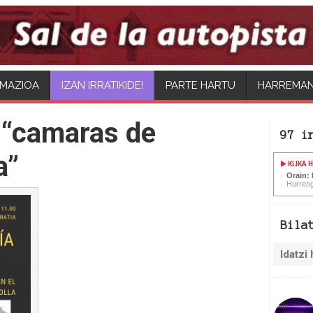
MAZIOA
PARTE HARTU
HARREMA
 “camaras de
97 i
a”
KLIKA 
Orain:
Hurreng
Bila