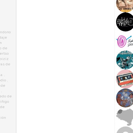
andono
daje
on
io de
ertso
biziz
as de
ja
,
odio
,
 de
a
,
edo de
,
iñigo
 de
ción