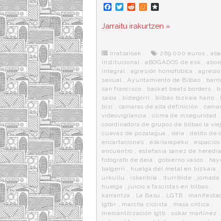
F
T
R
M
D
a
w
e
e
i
c
i
d
n
a
Jarraitu irakurtzen »
e
t
d
e
s
b
t
i
a
p
o
e
t
m
o
o
r
e
r
Irratsaioak
269.000 euros
,
ab
k
a
institucional
,
aBOGADOS de esk
,
abor
integral
,
agresión homofobica
,
agresi
sexual
,
Ayuntamiento de Bilbao
,
barr
san francisco
,
basket beats borders
,
b
saioa
,
bidegorri
,
bilbao bizkaia harro
,
bizi
,
camaras de alta definición
,
camar
videovigilancia
,
clima de inseguridad
,
coordinadora de grupos de bilbao la vie
cuevas de pozalagua
,
deia
,
delito de 
encartaciones
,
eskilarapeko
,
espacios
encuentro
,
estefania sanez de heredi
fotografo de deia
,
gobierno vasco
,
hay
balgerri
,
huelga del metal en bizkaia
urkullu
,
iskanbila
,
iturribide
,
jornada
huelga
,
juicio a fascistas en bilbao
,
karrantza
,
La Basu
,
LGTB
,
manifesta
lgtb+
,
marcha ciclista
,
masa critica
,
mercantilización lgtb
,
oskar martinez
,