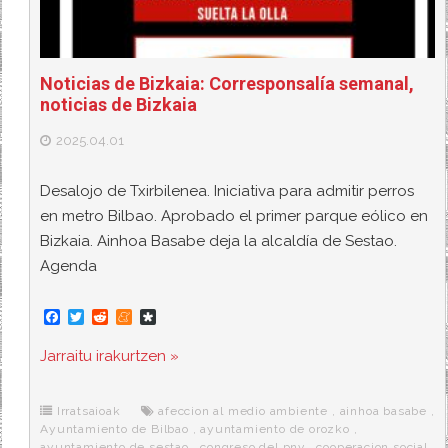
Noticias de Bizkaia: Corresponsalía semanal,
noticias de Bizkaia
2025.04.01
Desalojo de Txirbilenea. Iniciativa para admitir perros
en metro Bilbao. Aprobado el primer parque eólico en
Bizkaia. Ainhoa Basabe deja la alcaldía de Sestao.
Agenda
F
T
R
M
D
a
w
e
e
i
c
i
d
n
a
Jarraitu irakurtzen »
e
t
d
e
s
b
t
i
a
p
o
e
t
m
o
o
r
e
r
Irratsaioak
afeccion al medio ambiente
,
ainhoa basabe
,
k
a
Ayuntamiento de Bilbao
,
ayuntamiento de orozko
,
ayuntamiento de sestao
,
congreso del pnv
,
cooperacion social