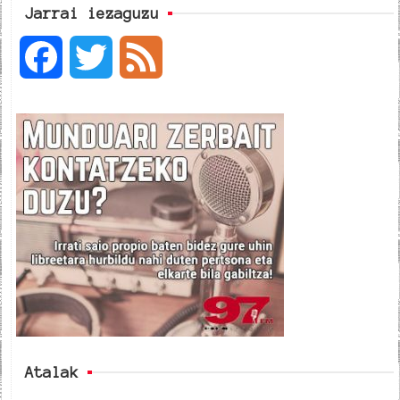
Jarrai iezaguzu
F
T
F
a
w
e
c
i
e
e
t
d
b
t
o
e
o
r
k
Atalak