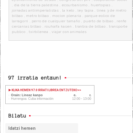
,
dia de la tierra palestina
,
ecourbanismo
,
huertopias
,
jornadas antiimperialistas
,
la kelo
,
ley tapia
,
linea 3 de metro
bilbao
,
metro bilbao
,
mocion plenaria
,
parque eolico de
larragorri
,
perro de cualquier tamaño
,
puerto de bilbao
,
renfe
cercanias bilbao
,
rouhaifa kasen
,
tranbia de bilbao
,
transporte
publico
,
txirbilenea
,
viajar con animales
97 irratia entzun!
KLIKA HEMEN 97.0 IRRATI LIBREA ENTZUTEKO
>>
Orain: Lineaz kanpo
Hurrengoa: Cuba información
12:00 - 13:00
Bilatu