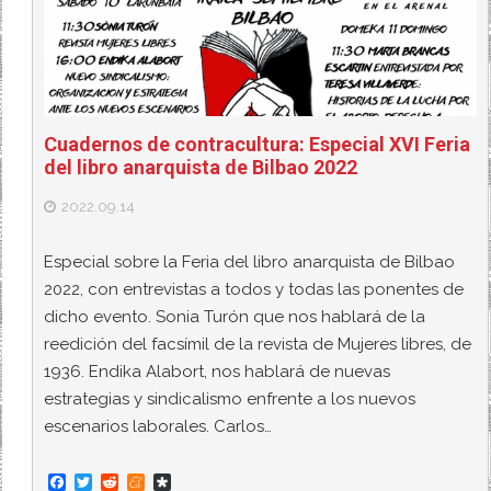
Cuadernos de contracultura: Especial XVI Feria
del libro anarquista de Bilbao 2022
2022.09.14
Especial sobre la Feria del libro anarquista de Bilbao
2022, con entrevistas a todos y todas las ponentes de
dicho evento. Sonia Turón que nos hablará de la
reedición del facsímil de la revista de Mujeres libres, de
1936. Endika Alabort, nos hablará de nuevas
estrategias y sindicalismo enfrente a los nuevos
escenarios laborales. Carlos…
F
T
R
M
D