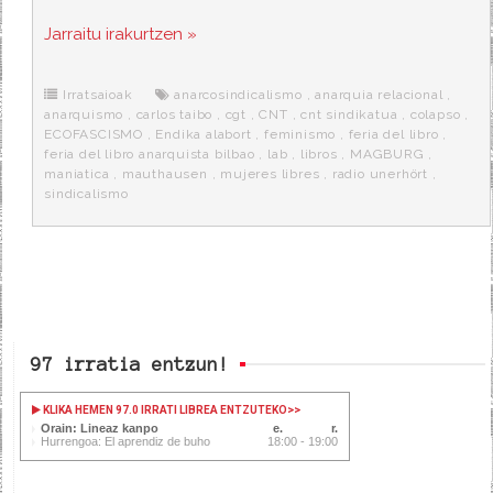
a
w
e
e
i
c
i
d
n
a
Jarraitu irakurtzen »
e
t
d
e
s
b
t
i
a
p
o
e
t
m
o
o
r
e
r
Irratsaioak
anarcosindicalismo
,
anarquia relacional
,
k
a
anarquismo
,
carlos taibo
,
cgt
,
CNT
,
cnt sindikatua
,
colapso
,
ECOFASCISMO
,
Endika alabort
,
feminismo
,
feria del libro
,
feria del libro anarquista bilbao
,
lab
,
libros
,
MAGBURG
,
maniatica
,
mauthausen
,
mujeres libres
,
radio unerhört
,
sindicalismo
97 irratia entzun!
KLIKA HEMEN 97.0 IRRATI LIBREA ENTZUTEKO
>>
Orain: Lineaz kanpo
Hurrengoa: El aprendiz de buho
18:00 - 19:00