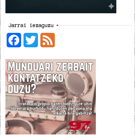
Jarrai iezaguzu
F
T
F
a
w
e
c
i
e
e
t
d
b
t
o
e
o
r