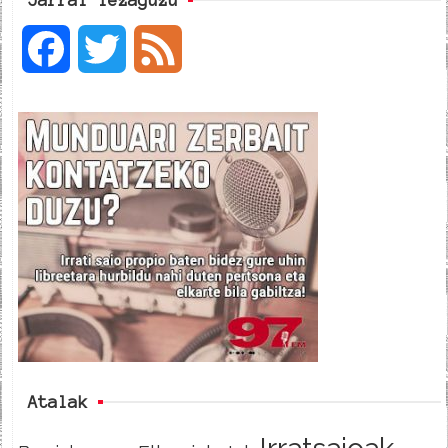
F
T
F
a
w
e
c
i
e
e
t
d
b
t
o
e
o
r
k
Atalak