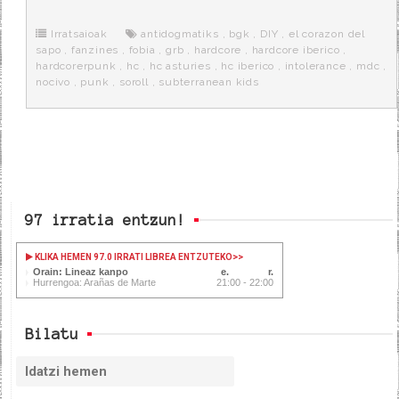
b
t
i
a
p
o
e
t
m
o
o
r
e
r
Irratsaioak
antidogmatiks
,
bgk
,
DIY
,
el corazon del
k
a
sapo
,
fanzines
,
fobia
,
grb
,
hardcore
,
hardcore iberico
,
hardcorerpunk
,
hc
,
hc asturies
,
hc iberico
,
intolerance
,
mdc
,
nocivo
,
punk
,
soroll
,
subterranean kids
97 irratia entzun!
KLIKA HEMEN 97.0 IRRATI LIBREA ENTZUTEKO
>>
Orain: Lineaz kanpo
Hurrengoa: Arañas de Marte
21:00 - 22:00
Bilatu