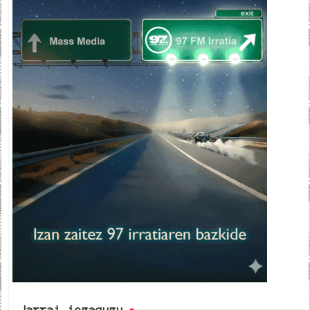
Jarrai iezaguzu