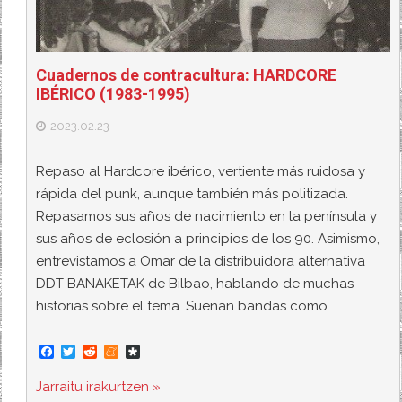
Cuadernos de contracultura: HARDCORE
IBÉRICO (1983-1995)
2023.02.23
Repaso al Hardcore ibérico, vertiente más ruidosa y
rápida del punk, aunque también más politizada.
Repasamos sus años de nacimiento en la península y
sus años de eclosión a principios de los 90. Asimismo,
entrevistamos a Omar de la distribuidora alternativa
DDT BANAKETAK de Bilbao, hablando de muchas
historias sobre el tema. Suenan bandas como…
F
T
R
M
D
a
w
e
e
i
c
i
d
n
a
Jarraitu irakurtzen »
e
t
d
e
s