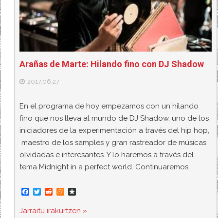
Arañas de Marte: Hilando fino con DJ Shadow
2017.06.27
En el programa de hoy empezamos con un hilando
fino que nos lleva al mundo de DJ Shadow, uno de los
iniciadores de la experimentación a través del hip hop,
maestro de los samples y gran rastreador de músicas
olvidadas e interesantes. Y lo haremos a través del
tema Midnight in a perfect world. Continuaremos…
F
T
R
M
D
a
w
e
e
i
c
i
d
n
a
Jarraitu irakurtzen »
e
t
d
e
s