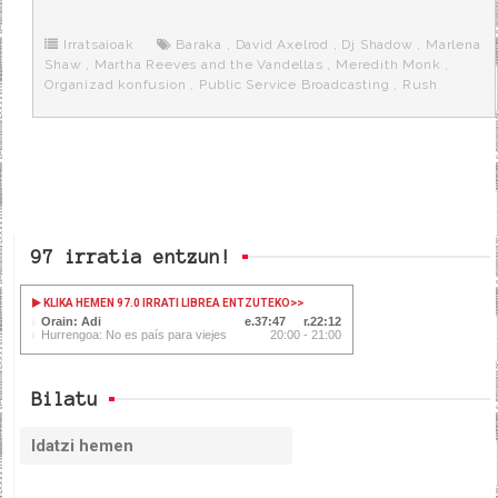
b
t
i
a
p
o
e
t
m
o
o
r
e
r
Irratsaioak
Baraka
,
David Axelrod
,
Dj Shadow
,
Marlena
k
a
Shaw
,
Martha Reeves and the Vandellas
,
Meredith Monk
,
Organizad konfusion
,
Public Service Broadcasting
,
Rush
97 irratia entzun!
KLIKA HEMEN 97.0 IRRATI LIBREA ENTZUTEKO
>>
Orain: Adi
37:47
22:12
Hurrengoa: No es país para viejes
20:00 - 21:00
Bilatu