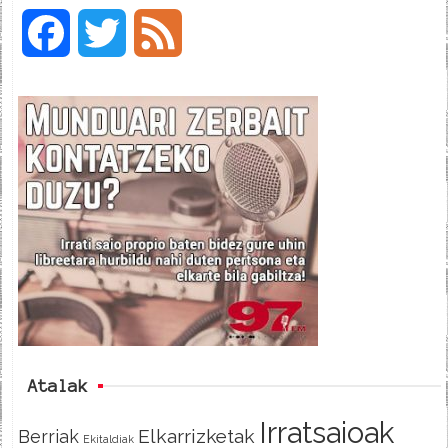
F
T
F
a
w
e
c
i
e
e
t
d
b
t
o
e
o
r
k
Atalak
Irratsaioak
Elkarrizketak
Berriak
Ekitaldiak