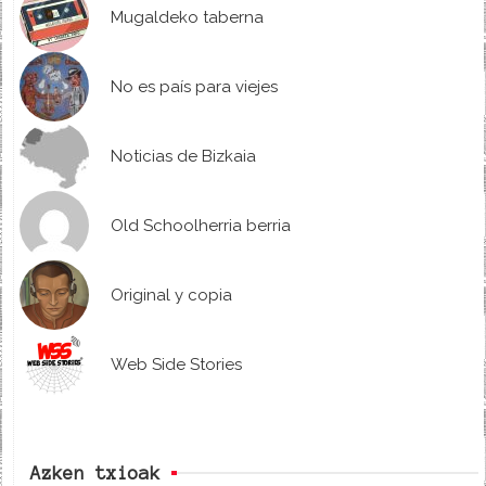
Mugaldeko taberna
No es país para viejes
Noticias de Bizkaia
Old Schoolherria berria
Original y copia
Web Side Stories
Azken txioak