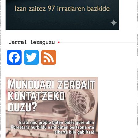
Jarrai iezaguzu
F
T
F
a
w
e
c
i
e
e
t
d
b
t
o
e