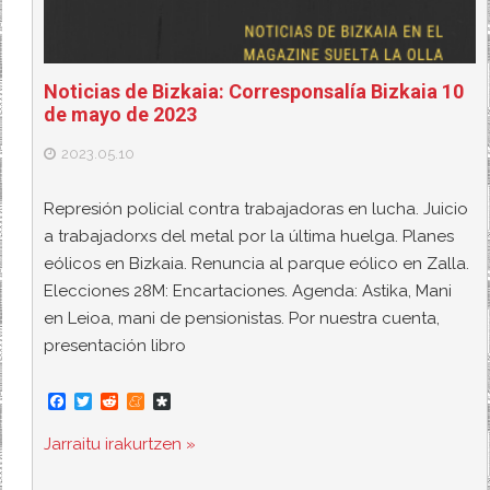
Noticias de Bizkaia: Corresponsalía Bizkaia 10
de mayo de 2023
2023.05.10
Represión policial contra trabajadoras en lucha. Juicio
a trabajadorxs del metal por la última huelga. Planes
eólicos en Bizkaia. Renuncia al parque eólico en Zalla.
Elecciones 28M: Encartaciones. Agenda: Astika, Mani
en Leioa, mani de pensionistas. Por nuestra cuenta,
presentación libro
F
T
R
M
D
a
w
e
e
i
c
i
d
n
a
Jarraitu irakurtzen »
e
t
d
e
s
b
t
i
a
p
o
e
t
m
o