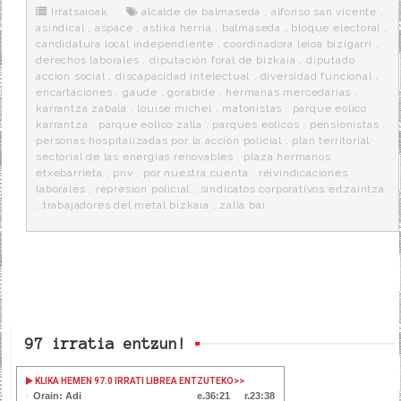
o
r
e
r
Irratsaioak
alcalde de balmaseda
,
alfonso san vicente
,
k
a
asindical
,
aspace
,
astika herria
,
balmaseda
,
bloque electoral
,
candidatura local independiente
,
coordinadora leioa bizigarri
,
derechos laborales
,
diputación foral de bizkaia
,
diputado
accion social
,
discapacidad intelectual
,
diversidad funcional
,
encartaciones
,
gaude
,
gorabide
,
hermanas mercedarias
,
karrantza zabala
,
louise michel
,
matonistas
,
parque eolico
karrantza
,
parque eolico zalla
,
parques eolicos
,
pensionistas
,
personas hospitalizadas por la accion policial
,
plan territorial
sectorial de las energias renovables
,
plaza hermanos
etxebarrieta
,
pnv
,
por nuestra cuenta
,
reivindicaciones
laborales
,
represion policial
,
sindicatos corporativos ertzaintza
,
trabajadores del metal bizkaia
,
zalla bai
97 irratia entzun!
KLIKA HEMEN 97.0 IRRATI LIBREA ENTZUTEKO
>>
Orain: Adi
36:22
23:37