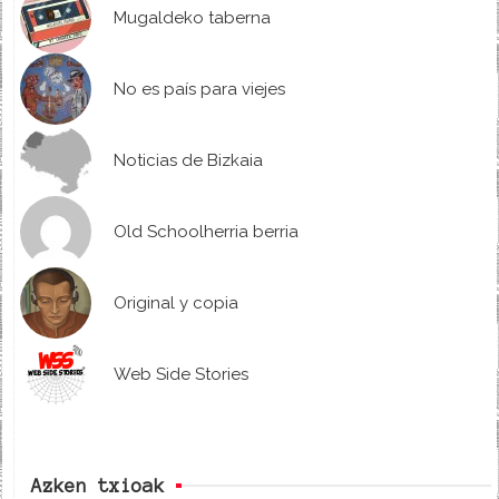
Mugaldeko taberna
No es país para viejes
Noticias de Bizkaia
Old Schoolherria berria
Original y copia
Web Side Stories
Azken txioak