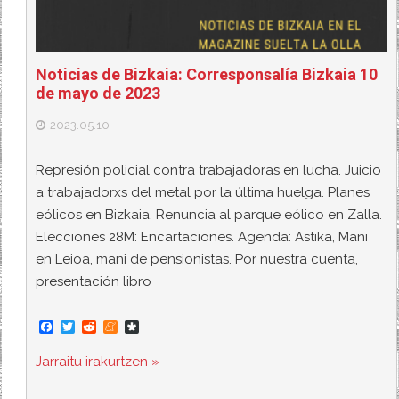
Noticias de Bizkaia: Corresponsalía Bizkaia 10
de mayo de 2023
2023.05.10
Represión policial contra trabajadoras en lucha. Juicio
a trabajadorxs del metal por la última huelga. Planes
eólicos en Bizkaia. Renuncia al parque eólico en Zalla.
Elecciones 28M: Encartaciones. Agenda: Astika, Mani
en Leioa, mani de pensionistas. Por nuestra cuenta,
presentación libro
F
T
R
M
D
a
w
e
e
i
c
i
d
n
a
Jarraitu irakurtzen »
e
t
d
e
s
b
t
i
a
p
o
e
t
m
o