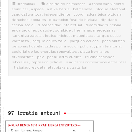
o
r
e
r
Irratsaioak
alcalde de balmaseda
,
alfonso san vicente
,
k
a
asindical
,
aspace
,
astika herria
,
balmaseda
,
bloque electoral
,
candidatura local independiente
,
coordinadora leioa bizigarri
,
derechos laborales
,
diputación foral de bizkaia
,
diputado
accion social
,
discapacidad intelectual
,
diversidad funcional
,
encartaciones
,
gaude
,
gorabide
,
hermanas mercedarias
,
karrantza zabala
,
louise michel
,
matonistas
,
parque eolico
karrantza
,
parque eolico zalla
,
parques eolicos
,
pensionistas
,
personas hospitalizadas por la accion policial
,
plan territorial
sectorial de las energias renovables
,
plaza hermanos
etxebarrieta
,
pnv
,
por nuestra cuenta
,
reivindicaciones
laborales
,
represion policial
,
sindicatos corporativos ertzaintza
,
trabajadores del metal bizkaia
,
zalla bai
97 irratia entzun!
KLIKA HEMEN 97.0 IRRATI LIBREA ENTZUTEKO
>>
Orain: Lineaz kanpo