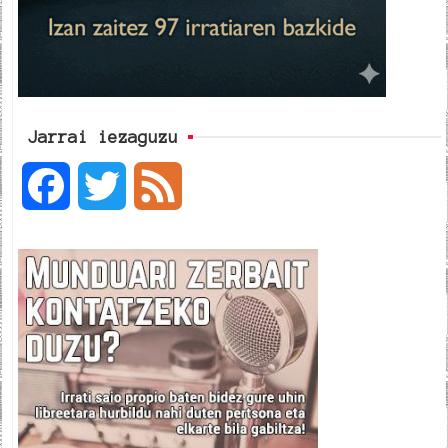
Jarrai iezaguzu
F
T
F
a
w
e
c
i
e
e
t
d
b
t
o
e