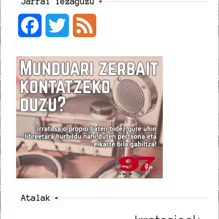
Jarrai iezaguzu
F
T
F
a
w
e
c
i
e
e
t
d
b
t
o
e
o
r
k
Atalak