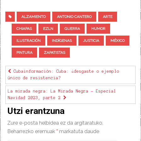
ALZAMIENTO
ANTONIO CANTERO
ARTE
CHIAPAS
EZLN
GUERRA
HUMOR
ILUSTRACIÓN
INDÍGENAS
JUSTICIA
MÉXICO
PINTURA
ZAPATISTAS
Cubainformación: Cuba: ¿desgaste o ejemplo
único de resistencia?
La mirada negra: La Mirada Negra - Especial
Navidad 2023, parte 2
Utzi erantzuna
Zure e-posta helbidea ez da argitaratuko.
Beharrezko eremuak
*
markatuta daude