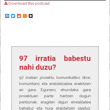
Download this podcast
F
T
R
M
D
a
w
e
e
i
c
i
d
n
a
e
t
d
e
s
b
t
i
a
p
o
e
t
m
o
o
r
e
r
k
a
97 irratia babestu
nahi duzu?
97 irratian proiektu komunikatibo libre,
komunitario eta eraldatzailea eraikitzen
ari gara. Egunero, ehundaka gara
proiektuan parte hartzen dugun
pertsonak, eragiten digun errealitatea
behatuz eta hura eraldatzen saiatuz,