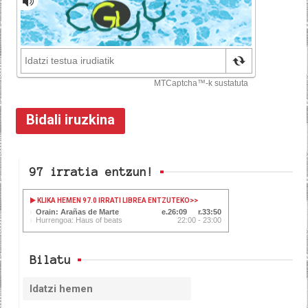
97 irratia entzun!
KLIKA HEMEN 97.0 IRRATI LIBREA ENTZUTEKO
>>
Orain: Arañas de Marte
26:09
33:50
Hurrengoa: Haus of beats
22:00 - 23:00
Bilatu