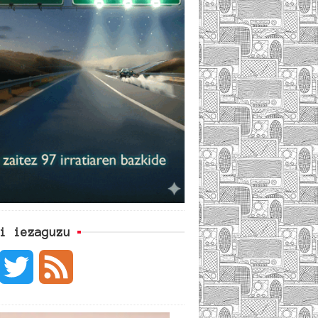
i iezaguzu
F
T
F
w
e