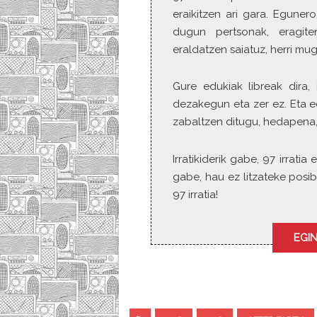
eraikitzen ari gara. Eguner
dugun pertsonak, eragite
eraldatzen saiatuz, herri mu
Gure edukiak libreak dira, 
dezakegun eta zer ez. Eta e
zabaltzen ditugu, hedapena,
Irratikiderik gabe, 97 irrat
gabe, hau ez litzateke posib
97 irratia!
EGIN