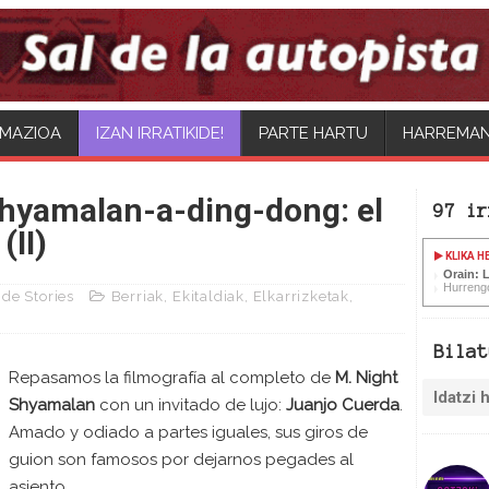
MAZIOA
IZAN IRRATIKIDE!
PARTE HARTU
HARREMA
Shyamalan-a-ding-dong: el
97 ir
(II)
KLIKA H
Orain: 
Hurreng
de Stories
Berriak
,
Ekitaldiak
,
Elkarrizketak
,
Bilat
Repasamos la filmografía al completo de
M. Night
Shyamalan
con un invitado de lujo:
Juanjo Cuerda
.
Amado y odiado a partes iguales, sus giros de
guion son famosos por dejarnos pegades al
asiento.