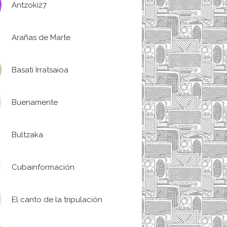
Antzoki27
Arañas de Marte
Basati Irratsaioa
Buenamente
Bultzaka
Cubainformación
El canto de la tripulación