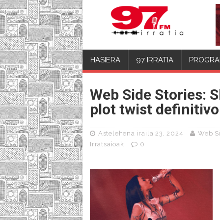
HASIERA
97 IRRATIA
PROGRA
Web Side Stories: 
plot twist definitivo 
Astelehena iraila 23, 2024
Web Si
Irratsaioak
0