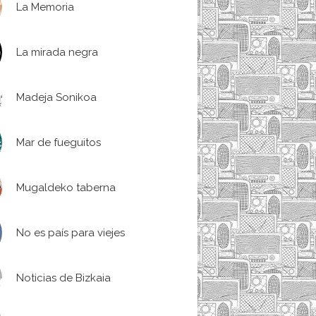
La Memoria
La mirada negra
Madeja Sonikoa
Mar de fueguitos
Mugaldeko taberna
No es país para viejes
Noticias de Bizkaia