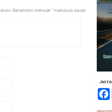
ratuko.
Beharrezko eremuak
*
markatuta daude
Jarra
a