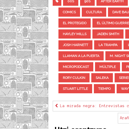
00S
90S
AFTER EARTH
COMICS
CULTURA
DAVE BAU
EL PROTEGIDO
EL ÚLTIMO GUERR
HAYLEY MILLS
JADEN SMITH
JOSH HARNETT
LA TRAMPA
LLAMAN A LA PUERTA
M. NIGHT 
MICROPODCAST
MÚLTIPLE
P
RORY CULKIN
SALEKA
SERIE
STUART LITTLE
TIEMPO
WAY
La mirada negra: Entrevistas c
Ara