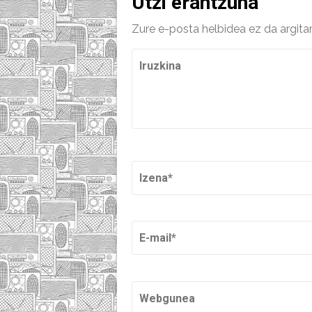
Utzi erantzuna
Zure e-posta helbidea ez da argita