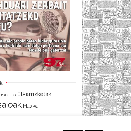
i
e
t
d
b
t
o
e
o
r
k
Elkarrizketak
Ekitaldiak
tsaioak
Musika
AKO
SARRERA