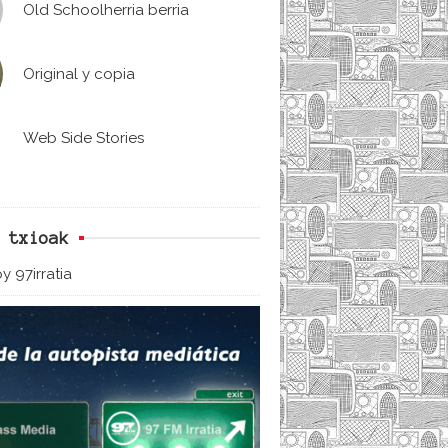
Old Schoolherria berria
Original y copia
Web Side Stories
 txioak
y 97irratia