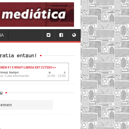
NA
ratia entzun!
EMEN 97.0 IRRATI LIBREA ENTZUTEKO
>>
Lineaz kanpo
oa: Cuba información
12:00 - 13:00
u