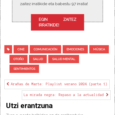
zaitez irratikide eta babestu 97 irratia!
EGIN ZAITEZ
IRRATIKIDE!
CINE
COMUNICACIÓN
EMOCIONES
MÚSICA
OTOÑO
SALUD
SALUD MENTAL
SENTIMIENTOS
Arañas de Marte: Playlist verano 2024 (parte 1)
La mirada negra: Repaso a la actualidad
Utzi erantzuna