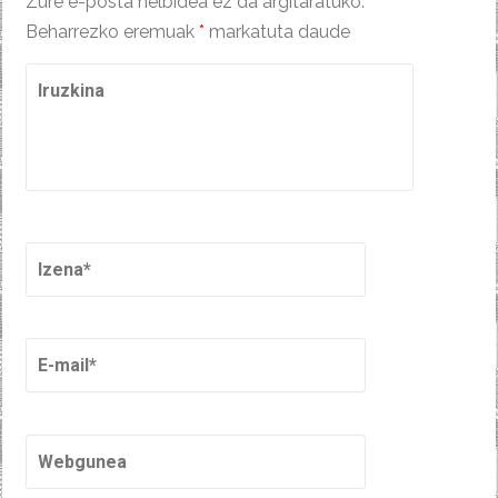
Zure e-posta helbidea ez da argitaratuko.
Beharrezko eremuak
*
markatuta daude