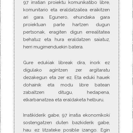
97 irratian proiektu komunikatibo libre,
komunitario eta eraldatzailea eraikitzen
ari gara. Egunero, ehundaka gara
proiektuan parte hartzen dugun
pertsonak, eragiten digun errealitatea
behatuz eta hura eraldatzen saiatuz,
herri mugimenduekin batera.
Gure edukiak libreak dira, inork ez
digulako agintzen zer argitaratu
dezakegun eta zer ez. Eta eduki hauek
dohainik eta modu libre batean
zabaltzen ditugu, hedapena,
elkarbanatzea eta eraldaketa helburu.
Irratikiderik gabe, 97 irratia ekonomikoki
sostengatzen duten bazkiderik gabe,
hau ez litzateke posible izango. Egin