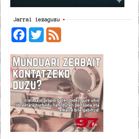
Jarrai iezaguzu
F
T
F
a
w
e
c
i
e
e
t
d
b
t
o
e
o
r
k