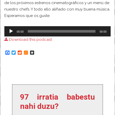
de los próximos estrenos cinematográficos y un menú de
nuestro chefs. Y todo ello aliñado con muy buena música.
Esperamos que os guste.
Audio
00:00
00:00
Player
Download this podcast
F
T
R
M
D
a
w
e
e
i
c
i
d
n
a
e
t
d
e
s
b
t
i
a
p
o
e
t
m
o
o
r
e
r
k
a
97 irratia babestu
nahi duzu?