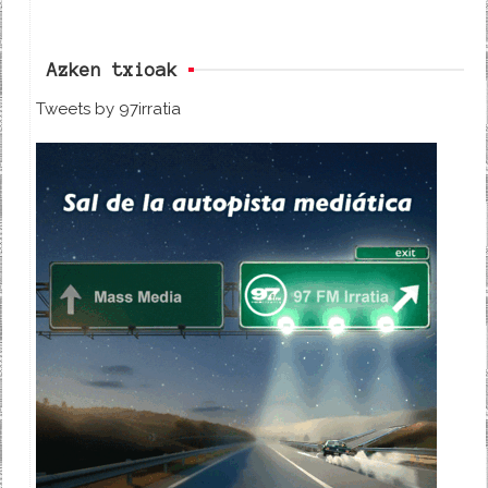
Azken txioak
Tweets by 97irratia