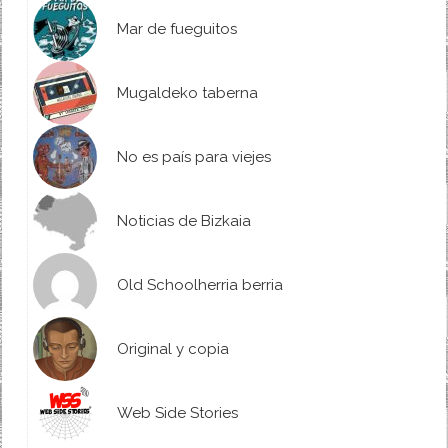
Mar de fueguitos
Mugaldeko taberna
No es país para viejes
Noticias de Bizkaia
Old Schoolherria berria
Original y copia
Web Side Stories