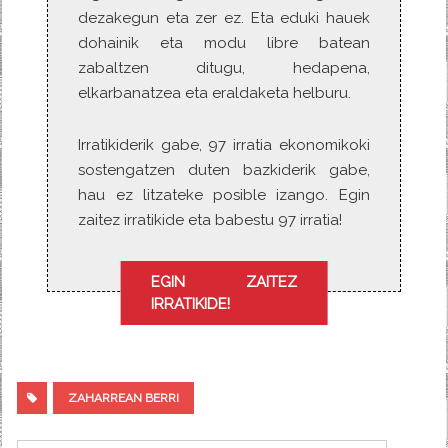
dezakegun eta zer ez. Eta eduki hauek
dohainik eta modu libre batean
zabaltzen ditugu, hedapena,
elkarbanatzea eta eraldaketa helburu.
Irratikiderik gabe, 97 irratia ekonomikoki
sostengatzen duten bazkiderik gabe,
hau ez litzateke posible izango. Egin
zaitez irratikide eta babestu 97 irratia!
EGIN ZAITEZ
IRRATIKIDE!
ZAHARREAN BERRI