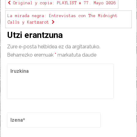
Original y copia: PLAYLIST # 77. Mayo 2026
La mirada negra: Entrevistas con The Midnight
Calls y Kartzarot
Utzi erantzuna
Zure e-posta helbidea ez da argitaratuko.
Beharrezko eremuak
*
markatuta daude