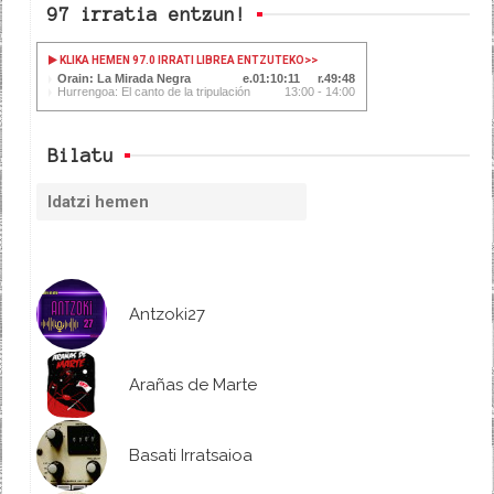
97 irratia entzun!
KLIKA HEMEN 97.0 IRRATI LIBREA ENTZUTEKO
>>
Orain: La Mirada Negra
01:10:11
49:48
Hurrengoa: El canto de la tripulación
13:00 - 14:00
Bilatu
Antzoki27
Arañas de Marte
Basati Irratsaioa