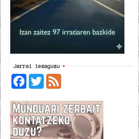
Jarrai iezaguzu
F
T
F
a
w
e
c
i
e
e
t
d