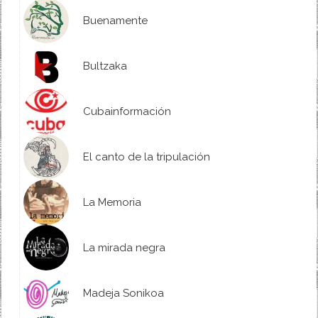
Buenamente
Bultzaka
Cubainformación
El canto de la tripulación
La Memoria
La mirada negra
Madeja Sonikoa