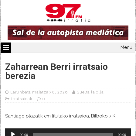
Menu
Zaharrean Berri irratsaio
berezia
Larunbata maiatza 30, 2026
Suelta la olla
Irratsaioak
0
Santiago plazatik emititutako irratsaioa, Bilboko 7 K
Audio
00:00
00:00